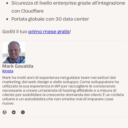
Sicurezza di livello enterprise grazie all’integrazione
con Cloudflare
Portata globale con 30 data center
Goditi il tuo
primo mese gratis
!
Mark Gavalda
Kinsta
Mark ha molti anni di esperienza nel guidare team nei settori del
marketing, del web design e dello sviluppo. Come sviluppatore ha
utilizzato la sua esperienza in WP per raccogliere le conoscenze
necessarie a creare un'azienda di hosting affidabile e a misura di
cliente per soddisfare la crescente domanda dei clienti. È un ciclista
urbano e un autodidatta che non smette mai di imparare cose
nuove.
S
L
T
i
i
w
t
n
i