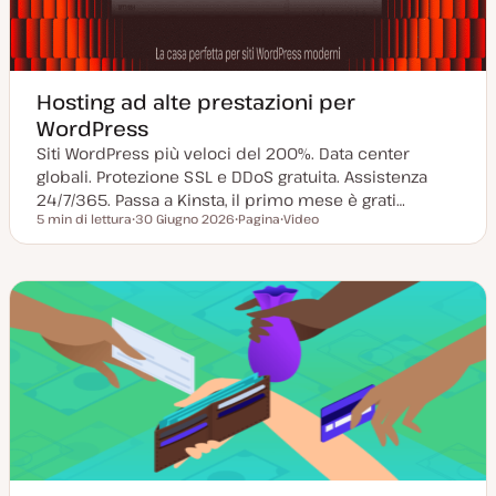
Hosting ad alte prestazioni per
WordPress
Siti WordPress più veloci del 200%. Data center
globali. Protezione SSL e DDoS gratuita. Assistenza
24/7/365. Passa a Kinsta, il primo mese è grati…
5 min di lettura
30 Giugno 2026
Pagina
Video
Tempo di lettura
D
P
T
a
o
i
t
s
p
a
t
o
a
t
d
g
y
i
g
p
c
i
e
o
o
n
r
t
n
e
a
n
t
u
a
t
o