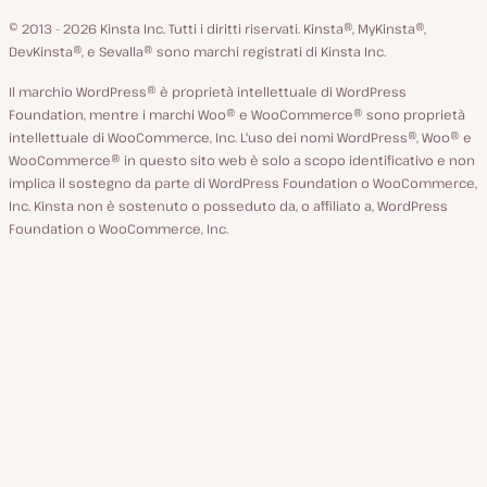
lingua
GitHub
X
YouTube
Facebook
LinkedIn
© 2013 - 2026 Kinsta Inc. Tutti i diritti riservati.
Kinsta®, MyKinsta®,
DevKinsta®, e Sevalla® sono marchi registrati di Kinsta Inc.
Il marchio WordPress® è proprietà intellettuale di WordPress
Foundation, mentre i marchi Woo® e WooCommerce® sono proprietà
intellettuale di WooCommerce, Inc. L'uso dei nomi WordPress®, Woo® e
WooCommerce® in questo sito web è solo a scopo identificativo e non
implica il sostegno da parte di WordPress Foundation o WooCommerce,
Inc. Kinsta non è sostenuto o posseduto da, o affiliato a, WordPress
Foundation o WooCommerce, Inc.