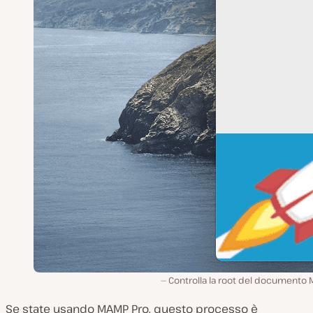
Controlla la root del documento 
Se state usando MAMP Pro, questo processo è