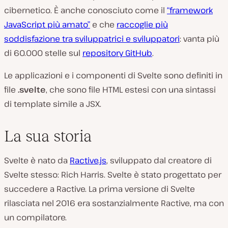
p
cibernetico. È anche conosciuto come il
“framework
r
o
JavaScript più amato”
e che
raccoglie più
d
u
soddisfazione tra sviluppatrici e sviluppatori
: vanta più
c
di 60.000 stelle sul
repository GitHub
.
i
v
i
Le applicazioni e i componenti di Svelte sono definiti in
d
e
file
.svelte
, che sono file HTML estesi con una sintassi
o
di template simile a JSX.
La sua storia
Svelte è nato da
Ractive.js
, sviluppato dal creatore di
Svelte stesso: Rich Harris. Svelte è stato progettato per
succedere a Ractive. La prima versione di Svelte
rilasciata nel 2016 era sostanzialmente Ractive, ma con
un compilatore.