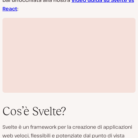
Dai un’occhiata alla nostra
Video Guida su Svelte vs
React
:
Cos’è Svelte?
Svelte è un framework per la creazione di applicazioni
R
web veloci, flessibili e potenziate dal punto di vista
i