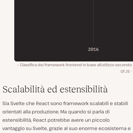
Classifica dei framework frontend in base all’utilizzo secondo
Of JS –
Scalabilità ed estensibilità
Sia Svelte che React sono framework scalabili e stabili
orientati alla produzione. Ma quando si parla di
estensibilità, React potrebbe avere un piccolo
vantaggio su Svelte, grazie al suo enorme ecosistema e