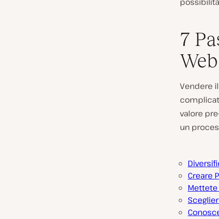
possibilit
7 Pa
Web 
Vendere i
complicato
valore pre
un process
Diversifi
Creare P
Mettete 
Sceglier
Conoscet