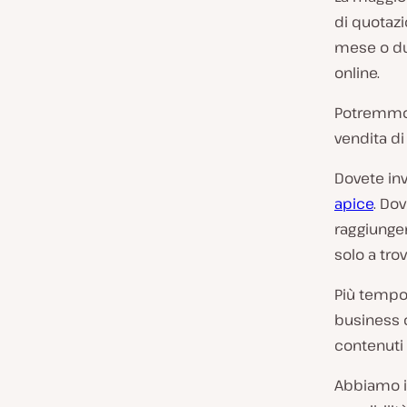
di quotazi
mese o due
online.
Potremmo p
vendita di
Dovete in
apice
. Do
raggiunger
solo a tro
Più tempo,
business o
contenuti 
Abbiamo in