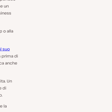
he un
siness
 o alla
al suo
à prima di
tica anche
ita. Un
e di
o.
e la