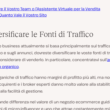
e il Vostro Team o l’Assistente Virtuale per la Vendita
uanto Vale il Vostro Sito
ersificare le Fonti di Traffico
ro business attualmente si basa principalmente sul traffic
e sugli annunci, dovreste diversificare le voste fonti di tr
onsiderare di venderlo. In particolare, concentratevi sull’
a
co organico
.
rganiche di traffico hanno margini di profitto più alti, ma n
acquirenti e i broker esperti danno molto valore alla stabili
lla facilità di gestione.
rande differenza nel valore di un negozio ecommerce guid
i di micro-influencer e uno che attrae costantemente mig