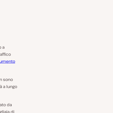
o a
affico
umento
on sono
tà a lungo
ato da
liaia di