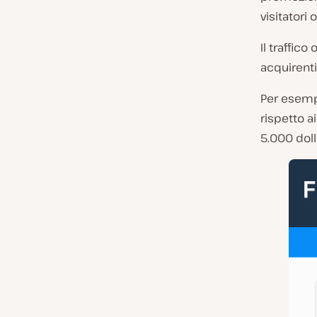
visitatori
Il traffic
acquirenti
Per esem
rispetto a
5.000 doll