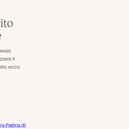
ito
e
cesso
zare il
ito, ecco
ra Pagina di