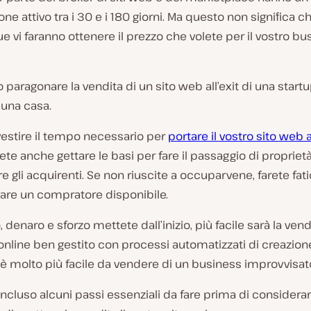
one attivo tra i 30 e i 180 giorni. Ma questo non significa c
 vi faranno ottenere il prezzo che volete per il vostro bu
aragonare la vendita di un sito web all’exit di una startup
 una casa.
vestire il tempo necessario per
portare il vostro sito web 
vete anche gettare le basi per fare il passaggio di propriet
e gli acquirenti. Se non riuscite a occuparvene, farete fa
vare un compratore disponibile.
 denaro e sforzo mettete dall’inizio, più facile sarà la vend
nline ben gestito con processi automatizzati di creazion
è molto più facile da vendere di un business improvvisat
cluso alcuni passi essenziali da fare prima di considerar