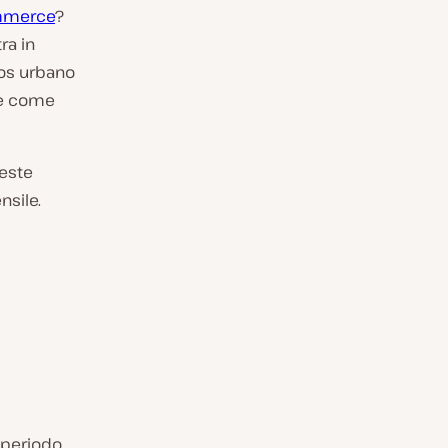
mmerce
?
ra in
aos urbano
te come
reste
nsile.
 periodo