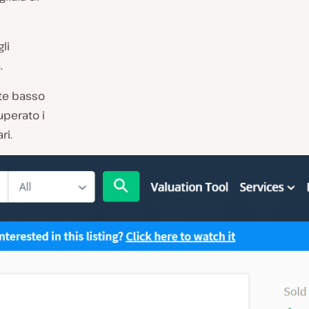
li
.
te basso
uperato i
ri.