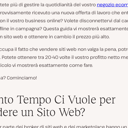
ete più di gestire la quotidianità del vostro
negozio eco
ovvisamente ricevuto una nuova offerta di lavoro che ent
con il vostro business online? Volete disconnettervi dal c
offline in campagna? Questa guida vi mostrerà esattamen
 sito web e ottenere in cambio il prezzo più alto.
ccupa il fatto che vendere siti web non valga la pena, pot
. Potete ottenere tra 20-40 volte il vostro profitto netto me
ticolo vi mostrerà esattamente come fare.
ssa? Cominciamo!
to Tempo Ci Vuole per
ere un Sito Web?
 parte dei broker di siti web e dei marketplace hanno un