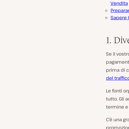
Vendita
Preparar
Sapere Q
1. Div
Se il vost
pagamento 
prima di c
del traffi
Le fonti o
tutto. Gli 
termine e a
C’è una g
promozion