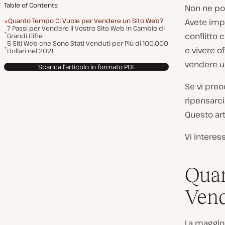
Table of Contents
Non ne pot
Quanto Tempo Ci Vuole per Vendere un Sito Web?
Avete impr
7 Passi per Vendere il Vostro Sito Web in Cambio di
conflitto 
Grandi Cifre
5 Siti Web che Sono Stati Venduti per Più di 100.000
e vivere 
Dollari nel 2021
vendere un
Scarica l'articolo in formato PDF
Se vi preo
ripensarci
Questo ar
Vi intere
Quan
Vend
La maggior