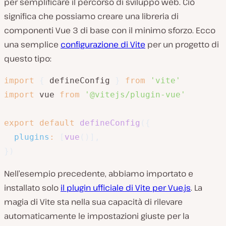
per semplificare il percorso di sviluppo web. Ciò
significa che possiamo creare una libreria di
componenti Vue 3 di base con il minimo sforzo. Ecco
una semplice
configurazione di Vite
per un progetto di
questo tipo:
import
{
 defineConfig 
}
from
'vite'
import
 vue 
from
'@vitejs/plugin-vue'
export
default
defineConfig
(
{
plugins
:
[
vue
(
)
]
,
}
)
Nell’esempio precedente, abbiamo importato e
installato solo
il plugin ufficiale di Vite per Vue.js
. La
magia di Vite sta nella sua capacità di rilevare
automaticamente le impostazioni giuste per la