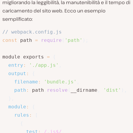
migliorando la leggibilità, la manutenibilità e il tempo di
caricamento del sito web. Ecco un esempio
semplificato:
// webpack.config.js
const
 path 
=
require
(
'path'
)
;
module
.
exports 
=
{
entry
:
'./app.js'
,
output
:
{
filename
:
'bundle.js'
,
path
:
 path
.
resolve
(
__dirname
,
'dist'
)
,
}
,
module
:
{
rules
:
[
{
test
:
/
.js$
/
,