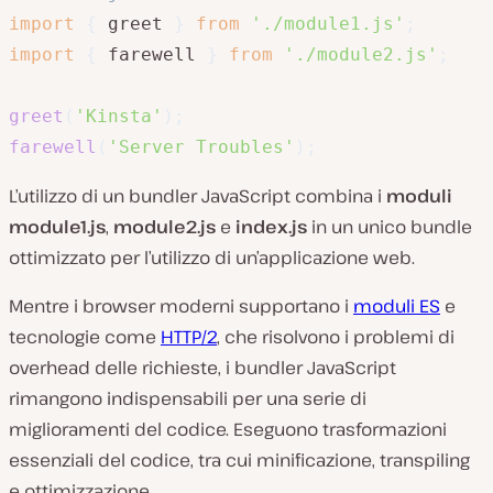
import
{
 greet 
}
from
'./module1.js'
;
import
{
 farewell 
}
from
'./module2.js'
;
greet
(
'Kinsta'
)
;
farewell
(
'Server Troubles'
)
;
L’utilizzo di un bundler JavaScript combina i
moduli
module1.js
,
module2.js
e
index.js
in un unico bundle
ottimizzato per l’utilizzo di un’applicazione web.
Mentre i browser moderni supportano i
moduli ES
e
tecnologie come
HTTP/2
, che risolvono i problemi di
overhead delle richieste, i bundler JavaScript
rimangono indispensabili per una serie di
miglioramenti del codice. Eseguono trasformazioni
essenziali del codice, tra cui minificazione, transpiling
e ottimizzazione.