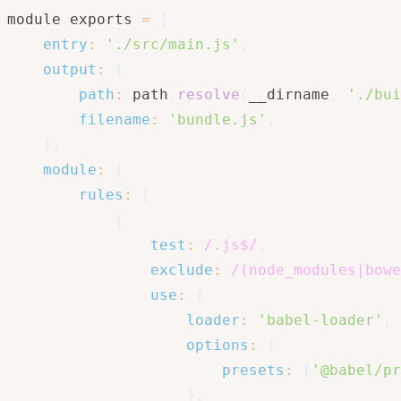
module
.
exports 
=
{
entry
:
'./src/main.js'
,
output
:
{
path
:
 path
.
resolve
(
__dirname
,
'./bui
filename
:
'bundle.js'
,
}
,
module
:
{
rules
:
[
{
test
:
/
.js$
/
,
exclude
:
/
(node_modules|bowe
use
:
{
loader
:
'babel-loader'
,
options
:
{
presets
:
[
'@babel/pr
}
,