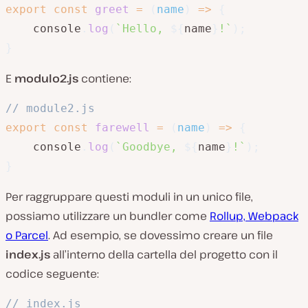
export
const
greet
=
(
name
)
=>
{
    console
.
log
(
`
Hello, 
${
name
}
!
`
)
;
}
E
modulo2.js
contiene:
// module2.js
export
const
farewell
=
(
name
)
=>
{
    console
.
log
(
`
Goodbye, 
${
name
}
!
`
)
;
}
Per raggruppare questi moduli in un unico file,
possiamo utilizzare un bundler come
Rollup, Webpack
o Parcel
. Ad esempio, se dovessimo creare un file
index.js
all’interno della cartella del progetto con il
codice seguente:
// index.js