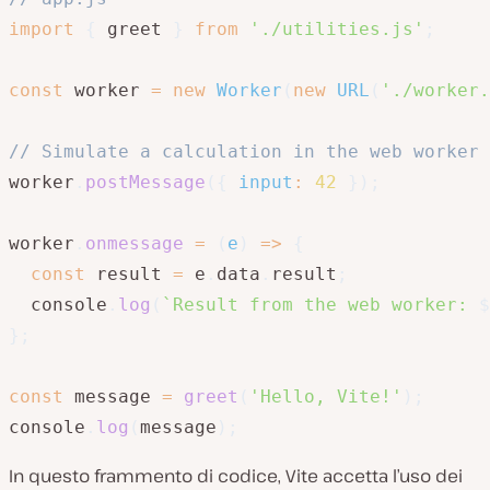
import
{
 greet 
}
from
'./utilities.js'
;
const
 worker 
=
new
Worker
(
new
URL
(
'./worker.
// Simulate a calculation in the web worker
worker
.
postMessage
(
{
input
:
42
}
)
;
worker
.
onmessage
=
(
e
)
=>
{
const
 result 
=
 e
.
data
.
result
;
  console
.
log
(
`
Result from the web worker: 
$
}
;
const
 message 
=
greet
(
'Hello, Vite!'
)
;
console
.
log
(
message
)
;
In questo frammento di codice, Vite accetta l’uso dei