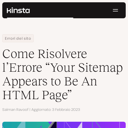
Navig
Kinsta®
Cerca
Piattaforma
Soluzioni
Accedi
Prova gratis
Home
Centro Risorse
Blog
Come Risolvere l’Errore “Your Sitemap Appears to Be An HTML Pa
Errori del sito
Prezzi
Risorse
Come Risolvere
Contatti
l’Errore “Your Sitemap
Appears to Be An
HTML Page”
Autore
Salman Ravoof
Aggiornato
3 Febbraio 2023