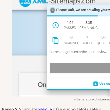
Generatore di sitema
Passo 2:
Scaricate
FileZilla
o (se supportato) usate il