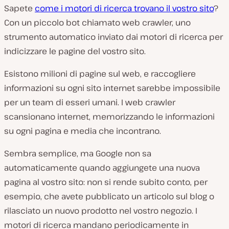
Sapete
come i motori di ricerca trovano il vostro sito
?
R
Con un piccolo bot chiamato web crawler, uno
i
p
strumento automatico inviato dai motori di ricerca per
r
o
indicizzare le pagine del vostro sito.
d
u
c
Esistono milioni di pagine sul web, e raccogliere
i
v
informazioni su ogni sito internet sarebbe impossibile
i
per un team di esseri umani. I web crawler
d
e
scansionano internet, memorizzando le informazioni
o
su ogni pagina e media che incontrano.
Sembra semplice, ma Google non sa
automaticamente quando aggiungete una nuova
pagina al vostro sito: non si rende subito conto, per
esempio, che avete pubblicato un articolo sul blog o
rilasciato un nuovo prodotto nel vostro negozio. I
motori di ricerca mandano periodicamente in