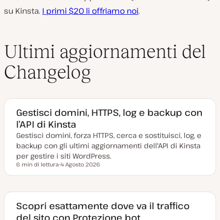
su Kinsta.
I primi $20 li offriamo noi
.
Ultimi aggiornamenti del
Changelog
Gestisci domini, HTTPS, log e backup con
l’API di Kinsta
Gestisci domini, forza HTTPS, cerca e sostituisci, log, e
backup con gli ultimi aggiornamenti dell'API di Kinsta
per gestire i siti WordPress.
6 min di lettura
4 Agosto 2026
Tempo di lettura
D
a
t
a
a
g
Scopri esattamente dove va il traffico
g
del sito con Protezione bot
i