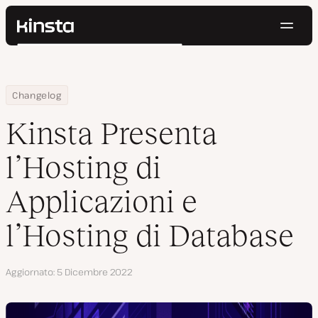
Navig
Kinsta®
Cerca
Piattaforma
Soluzioni
Accedi
Prova gratis
Home
Kinsta Presenta l’Hosting di Applicazioni e l’Hosting di Database
Changelog
Prezzi
Risorse
Kinsta Presenta
Contatti
l’Hosting di
Applicazioni e
l’Hosting di Database
Aggiornato
5 Dicembre 2022