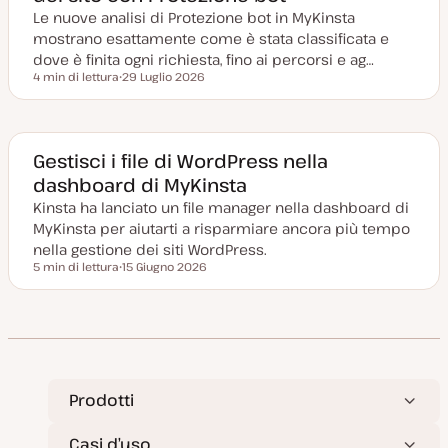
o
Le nuove analisi di Protezione bot in MyKinsta
r
n
mostrano esattamente come è stata classificata e
a
t
dove è finita ogni richiesta, fino ai percorsi e ag…
a
4 min di lettura
29 Luglio 2026
Tempo di lettura
D
a
t
a
a
g
Gestisci i file di WordPress nella
g
dashboard di MyKinsta
i
o
Kinsta ha lanciato un file manager nella dashboard di
r
n
MyKinsta per aiutarti a risparmiare ancora più tempo
a
t
nella gestione dei siti WordPress.
a
5 min di lettura
15 Giugno 2026
Tempo di lettura
D
a
t
a
a
g
g
i
o
r
Prodotti
n
a
t
Casi d’uso