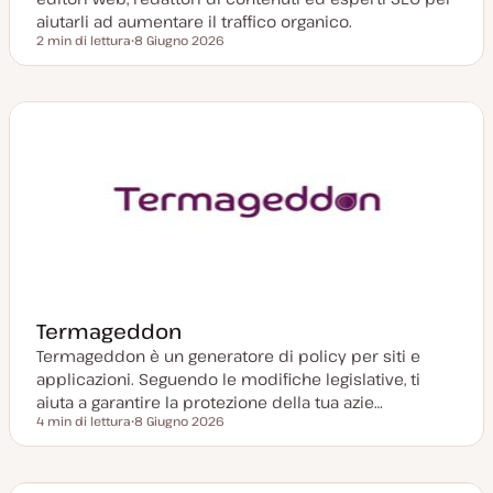
aiutarli ad aumentare il traffico organico.
2 min di lettura
8 Giugno 2026
Tempo di lettura
D
a
t
a
a
g
g
i
o
r
n
a
t
a
Termageddon
Termageddon è un generatore di policy per siti e
applicazioni. Seguendo le modifiche legislative, ti
aiuta a garantire la protezione della tua azie…
4 min di lettura
8 Giugno 2026
Tempo di lettura
D
a
t
a
a