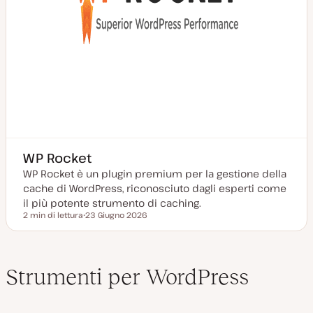
WP Rocket
WP Rocket è un plugin premium per la gestione della
cache di WordPress, riconosciuto dagli esperti come
il più potente strumento di caching.
2 min di lettura
23 Giugno 2026
Tempo di lettura
D
a
t
a
a
Strumenti per WordPress
g
g
i
o
r