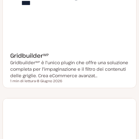
Gridbuilderᵂᴾ
Gridbuilderᵂᴾ è l'unico plugin che offre una soluzione
completa per l'impaginazione e il filtro dei contenuti
delle griglie. Crea eCommerce avanzat…
1 min di lettura
8 Giugno 2026
Tempo di lettura
D
a
t
a
a
g
g
i
o
r
n
a
t
a