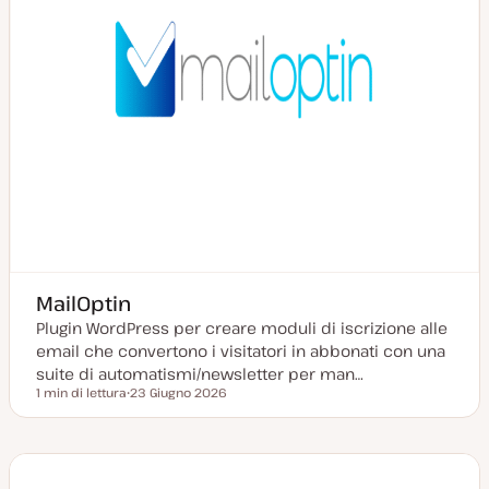
MailOptin
Plugin WordPress per creare moduli di iscrizione alle
email che convertono i visitatori in abbonati con una
suite di automatismi/newsletter per man…
1 min di lettura
23 Giugno 2026
Tempo di lettura
D
a
t
a
a
g