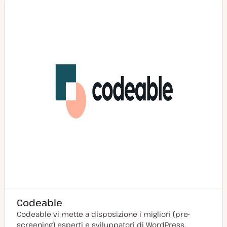
g
g
i
o
r
n
a
t
a
Codeable
Codeable vi mette a disposizione i migliori (pre-
screening) esperti e sviluppatori di WordPress.