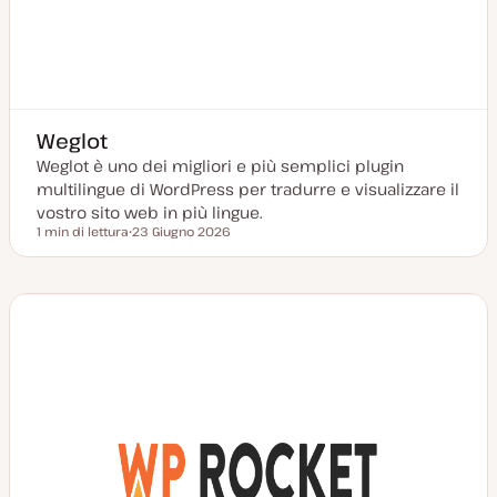
Weglot
Weglot è uno dei migliori e più semplici plugin
multilingue di WordPress per tradurre e visualizzare il
vostro sito web in più lingue.
1 min di lettura
23 Giugno 2026
Tempo di lettura
D
a
t
a
a
g
g
i
o
r
n
a
t
a