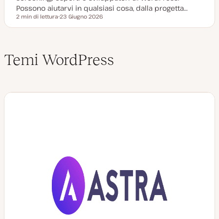
Possono aiutarvi in qualsiasi cosa, dalla progetta…
2 min di lettura
23 Giugno 2026
Tempo di lettura
D
a
t
a
a
Temi WordPress
g
g
i
o
r
n
a
t
a