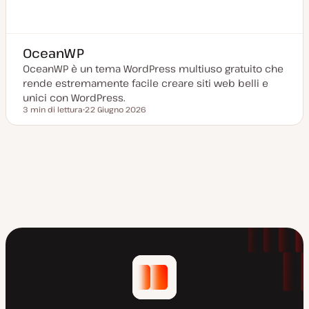
OceanWP
OceanWP è un tema WordPress multiuso gratuito che
rende estremamente facile creare siti web belli e
unici con WordPress.
3 min di lettura
22 Giugno 2026
Tempo di lettura
D
a
t
a
a
g
g
i
o
r
n
a
t
a