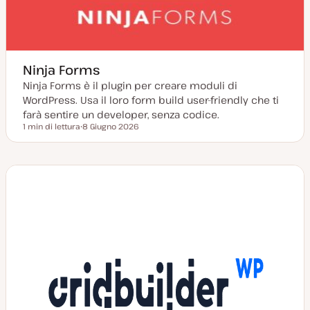
t
a
Ninja Forms
Ninja Forms è il plugin per creare moduli di
WordPress. Usa il loro form build user-friendly che ti
farà sentire un developer, senza codice.
1 min di lettura
8 Giugno 2026
Tempo di lettura
D
a
t
a
a
g
g
i
o
r
n
a
t
a