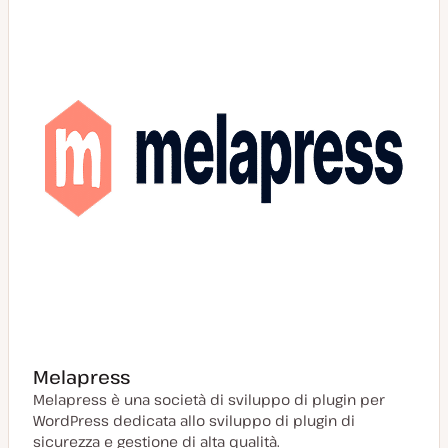
g
i
o
r
n
a
t
a
Melapress
Melapress è una società di sviluppo di plugin per
WordPress dedicata allo sviluppo di plugin di
sicurezza e gestione di alta qualità.