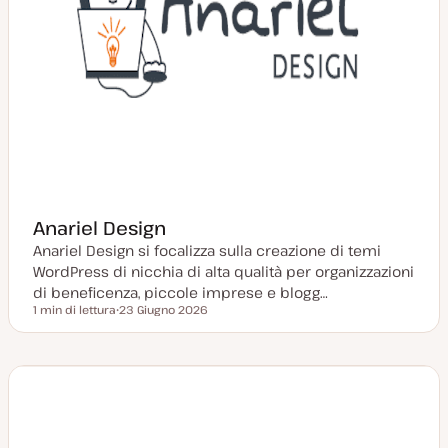
Anariel Design
Anariel Design si focalizza sulla creazione di temi
WordPress di nicchia di alta qualità per organizzazioni
di beneficenza, piccole imprese e blogg…
1 min di lettura
23 Giugno 2026
Tempo di lettura
D
a
t
a
a
g
g
i
o
r