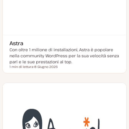
Astra
Con oltre 1 milione di installazioni, Astra è popolare
nella community WordPress per la sua velocità senza
pari e le sue prestazioni al top.
1 min di lettura
8 Giugno 2026
Tempo di lettura
D
a
t
a
a
g
g
i
o
r
n
a
t
a