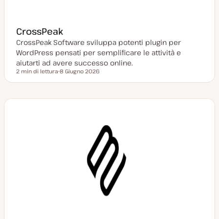
CrossPeak
CrossPeak Software sviluppa potenti plugin per
WordPress pensati per semplificare le attività e
aiutarti ad avere successo online.
2 min di lettura
8 Giugno 2026
Tempo di lettura
D
a
t
a
a
g
g
i
o
r
n
a
t
a