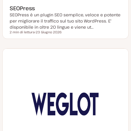
SEOPress
SEOPress è un plugin SEO semplice, veloce e potente
per migliorare il traffico sul tuo sito WordPress. E'
disponibile in oltre 20 lingue e viene ut…
2 min di lettura
23 Giugno 2026
Tempo di lettura
D
a
t
a
a
g
g
i
o
r
n
a
t
a