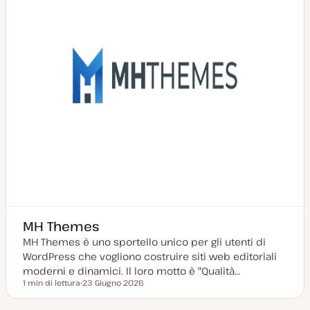
n
a
t
a
MH Themes
MH Themes è uno sportello unico per gli utenti di
WordPress che vogliono costruire siti web editoriali
moderni e dinamici. Il loro motto è "Qualità…
1 min di lettura
23 Giugno 2026
Tempo di lettura
D
a
t