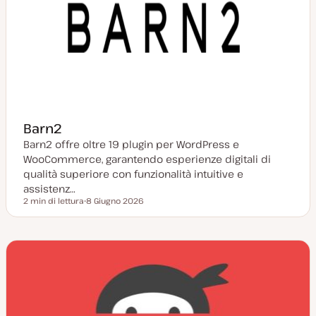
Barn2
Barn2 offre oltre 19 plugin per WordPress e
WooCommerce, garantendo esperienze digitali di
qualità superiore con funzionalità intuitive e
assistenz…
2 min di lettura
8 Giugno 2026
Tempo di lettura
D
a
t
a
a
g
g
i
o
r
n
a