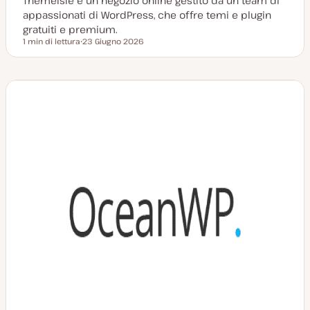
ThemeIsle è un negozio online gestito da un team di
appassionati di WordPress, che offre temi e plugin
gratuiti e premium.
1 min di lettura
23 Giugno 2026
Tempo di lettura
D
a
t
a
a
g
g
i
o
r
n
a
t
a