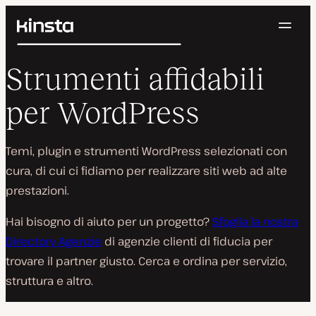
Navig
Kinsta®
Cerca
Piattaforma
Strumenti affidabili
Soluzioni
Accedi
Prova gratis
Prezzi
per WordPress
Risorse
Contatti
Temi, plugin e strumenti WordPress selezionati con
cura, di cui ci fidiamo per realizzare siti web ad alte
prestazioni.
Hai bisogno di aiuto per un progetto?
Sfoglia la nostra
Directory Agenzie
di agenzie clienti di fiducia per
trovare il partner giusto. Cerca e ordina per servizio,
struttura e altro.