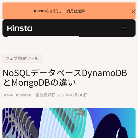
Kinstaをお試し｜初月は無料！
バ
ナ
ー
を
ナ
閉
Kinsta®
検
じ
ビ
プラットフォーム
る
索
ゲ
ソリューション
ログイン
無料でお試し
ー
Home
リソースセンター
NoSQLデータベースDynamoDBとMongoDBの違い
ウェブ開発ツール
価格設定
リソース
シ
NoSQLデータベースDynamoDB
お問い合わせ
ョ
とMongoDBの違い
ン
執
Steve Bonisteel
最終更新日
2023年12月08日
筆