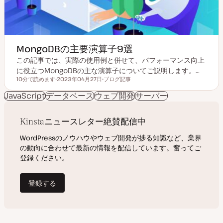
MongoDBの主要演算子9選
この記事では、実際の使用例と併せて、パフォーマンス向上
に役立つMongoDBの主な演算子についてご説明します。…
10分で読めます
2023年04月27日
ブログ記事
読むのにかかる時間
更
投
新
稿
JavaScript
データベース
ウェブ開発
サーバー
日
タ
イ
プ