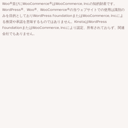
ウ
ジ
Woo®並びにWooCommerce®はWooCommerce, Inc.の知的財産です。
替
WordPress®、Woo®、WooCommerce®の当ウェブサイトでの使用は識別の
ン
え
みを目的としておりWordPress FoundationまたはWooCommerce, Inc.によ
ト
る推奨や承認を意味するものではありません。KinstaはWordPress
FoundationまたはWooCommerce, Inc.により認定、所有されておらず、関連
会社でもありません。