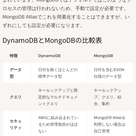
ロセスの管理は行われないため、手動で設定が必要です。
MongoDB Atlasでこれを簡素化することはできますが、い
ずれにしても設定が必要になります。
DynamoDBとMongoDBの比較表
特徴
DynamoDB
MongoDB
データ
日付を除くほとんどの
日付を含むBSON
型
標準データ型
仕様のデータ型
キールックアップと限
キールックアッ
クエリ
定的なマルチドキュメ
プ、クエリ、結
ントクエリ
合、集約
AWSに組み込まれてい
MongoDB Atlasを
セキュ
るため管理負担がほぼ
利用しない場合は
リティ
ない
自己管理