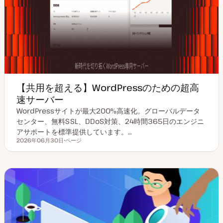
【共用を超える】WordPressのための超高
速サーバー
WordPressサイトが最大200%高速化。グローバルデータ
センター、無料SSL、DDoS対策、24時間365日のエンジニ
アサポートを標準提供しています。…
2026年06月30日
ページ
更新日
投
稿
タ
イ
プ