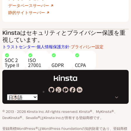
データベースサーバー
静的サイトサーバー
Kinstaはセキュリティとプライバシー保護を重
視しています。
トラストセンター
個人情報保護方針
プライバシー設定
SOC 2
ISO
Type II
27001
GDPR
CCPA
Kinsta
Kinsta
Kinsta
Kinsta
Kinsta
言
の
の
の
の
の
語
GitHub
X
YouTube
Facebook
LinkedIn
© 2013 - 2026 Kinsta Inc. All rights reserved.
Kinsta®、MyKinsta®、
の
ア
ペ
DevKinsta®、Sevalla®はKinsta Inc.が所有する登録商標です。
切
カ
ー
登録商標WordPress®はWordPress Foundationの知的財産であり、登録商標
り