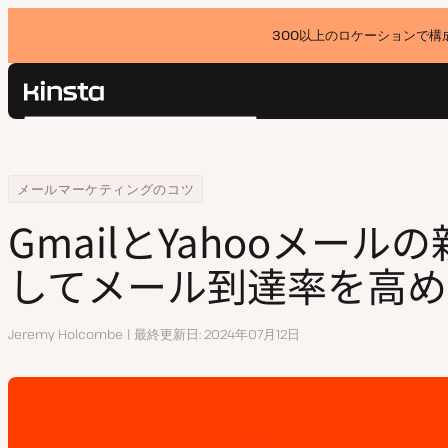
300以上のロケーションで構
Kinsta®
検
プラットフォーム
索
ソリューション
ログイン
Home
リソースセンター
GmailとYahooメールの新要件に準拠してメール到達率を高める方法
メールマーケティングのコツ
価格設定
リソース
GmailとYahooメー
お問い合わせ
してメール到達率を高め
執
Jeremy Holcombe
最終更新日
2024年07月12日
筆