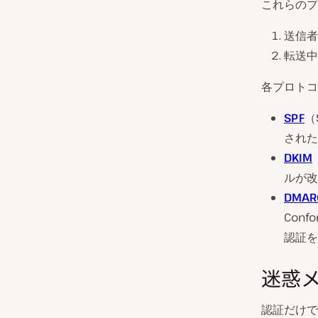
これらのプ
送信者
転送中
各プロトコ
SPF
（S
された
DKIM
ルが改
DMAR
Conf
認証を
迷惑
認証だけで