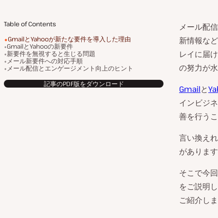
Table of Contents
メール配信
GmailとYahooが新たな要件を導入した理由
新情報など
GmailとYahooの新要件
レイに届け
新要件を無視すると生じる問題
メール新要件への対応手順
の努力が水
メール配信とエンゲージメント向上のヒント
記事のPDF版をダウンロード
Gmail
と
Y
インビジネ
善を行うこ
言い換えれ
があります
そこで今回
をご説明し
ご紹介しま