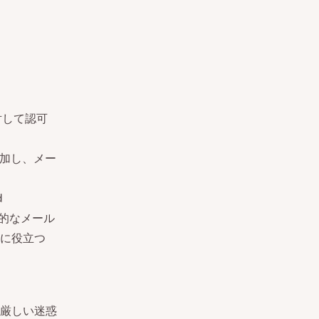
対して認可
を付加し、メー
d
括的なメール
に役立つ
厳しい迷惑