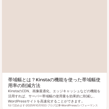
帯域幅とは？Kinstaの機能を使った帯域幅使
用率の削減方法
KinstaのCDN、画像最適化、エッジキャッシュなどの機能を
活用すれば、サーバー帯域幅の使用量を効果的に削減し、
WordPressサイトを高速化することができます…
1分で読めます
2025年10月10日
ブログ記事
WordPressのパフォーマンス
読むのにかかる時間
更
投
ト