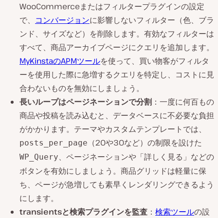
WooCommerceまたはフィルタープラグインの設定
で、
コンバージョン
に影響しないフィルター（色、ブラ
ンド、サイズなど）を削除します。有効なフィルターは
すべて、商品アーカイブページにクエリを追加します。
MyKinstaのAPMツール
を使って、買い物客がフィルタ
ーを使用した際に急増するクエリを特定し、コストに見
合わないものを無効にしましょう。
長いループはページネーションで分割
：一度に何百もの
商品や投稿を読み込むと、データベースに不必要な負担
がかかります。テーマやカスタムテンプレートでは、
（20や30など）の制限を設けた
posts_per_page
、ページネーションや「詳しく見る」などの
WP_Query
ボタンを有効にしましょう。商品グリッドは軽量に保
ち、ページが急増しても素早くレンダリングできるよう
にします。
transientsと検索プラグインを監査
：
検索ツール
の設