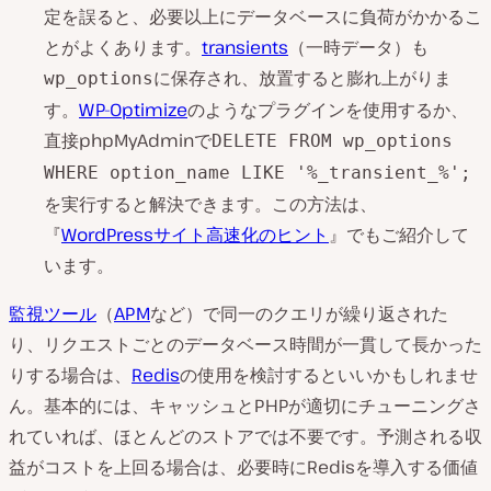
定を誤ると、必要以上にデータベースに負荷がかかるこ
とがよくあります。
transients
（一時データ）も
に保存され、放置すると膨れ上がりま
wp_options
す。
WP-Optimize
のようなプラグインを使用するか、
直接phpMyAdminで
DELETE FROM wp_options
WHERE option_name LIKE '%_transient_%';
を実行すると解決できます。この方法は、
『
WordPressサイト高速化のヒント
』でもご紹介して
います。
監視ツール
（
APM
など）で同一のクエリが繰り返された
り、リクエストごとのデータベース時間が一貫して長かった
りする場合は、
Redis
の使用を検討するといいかもしれませ
ん。基本的には、キャッシュとPHPが適切にチューニングさ
れていれば、ほとんどのストアでは不要です。予測される収
益がコストを上回る場合は、必要時にRedisを導入する価値