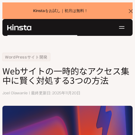
Kinstaをお試し｜初月は無料！
バ
ナ
ー
を
ナ
閉
Kinsta®
検
じ
ビ
プラットフォーム
る
索
ゲ
ソリューション
ログイン
無料でお試し
ー
Home
リソースセンター
Webサイトの一時的なアクセス集中に賢く対処する3つの方法
WordPressサイト開発
価格設定
リソース
シ
Webサイトの一時的なアクセス集
お問い合わせ
ョ
中に賢く対処する3つの方法
ン
執
Joel Olawanle
最終更新日
2025年11月20日
筆