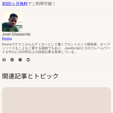
初回1ヶ月無料
でご利用可能！
Joel Olawanle
Kinsta
Kinstaでテクニカルエディターとして働くフロントエンド開発者。オープ
ンソースをこよなく愛する講師でもあり、JavaScriptとそのフレームワー
クを中心に200件以上の技術記事を執筆している。
ウ
L
T
Y
ェ
i
w
o
ブ
n
i
u
関連記事とトピック
サ
k
t
T
イ
e
t
u
ト
d
e
b
I
r
e
n