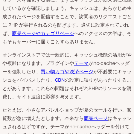
しているかを確認しましょう。キャッシュは、あらかじめ生
成されたページを配信することで、訪問者のリクエストごと
に PHP が実行されるのを防ぎます。適切に設定されていれ
ば、
商品ページやカテゴリページ
へのアクセスの大半は、そ
もそもサーバーに届くことすらありません。
オンラインストアでは一般的に、キャッシュ機能の活用がや
や複雑になります。プラグインや
テーマ
がno-cacheヘッダ
ーを強制したり、
買い物カゴや決済ページ
が不必要にキャッ
シュをバイパスしたり、
CDN
の設定に誤りがあったりするこ
とがあります。これらの問題はそれぞれPHPのリソースを消
費し、サイト速度に影響を与えます。
たとえば、小さなアパレルショップが夏のセールを行い、閲
覧数が急に増えたとします。本来なら
商品ページ
はキャッシ
ュされるはずですが、テーマがno-cacheヘッダーを付けて