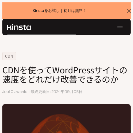
Kinstaをお試し｜初月は無料！
バ
ナ
ー
を
ナ
閉
Kinsta®
検
じ
ビ
プラットフォーム
る
索
ゲ
ソリューション
ログイン
無料でお試し
ー
Home
リソースセンター
CDNを使ってWordPressサイトの速度をどれだけ改善できるのか
CDN
価格設定
リソース
シ
CDNを使ってWordPressサイトの
お問い合わせ
ョ
速度をどれだけ改善できるのか
ン
執
Joel Olawanle
最終更新日
2024年09月05日
筆