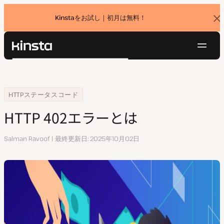
Kinstaをお試し｜初月は無料！
バ
ナ
ー
を
ナ
閉
Kinsta®
検
じ
ビ
プラットフォーム
る
索
ゲ
ソリューション
ログイン
無料でお試し
ー
Home
リソースセンター
HTTP 402エラーとは
HTTPステータスコード
価格設定
リソース
シ
HTTP 402エラーとは
お問い合わせ
ョ
ン
執
Salman Ravoof
最終更新日
2025年10月02日
筆