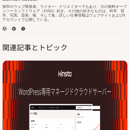
独学のウェブ開発者、ライター、クリエイターでもあり、大の無料オープ
ンソースソフトウェア（FOSS）好き。その他の好きなものは、科学、哲
学、写真、芸術、猫、そして食。詳しい仕事情報はウェブサイトおよびX
アカウントで公開している。
ウ
L
T
ェ
i
w
ブ
n
i
関連記事とトピック
サ
k
t
イ
e
t
ト
d
e
I
r
n