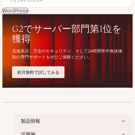
読むのにかかる時間
ウェブサイトのエラー
更
投
ト
ト
新
稿
ピ
ピ
日
タ
ッ
ッ
WordPress
イ
ク
ク
プ
製品情報
活用例