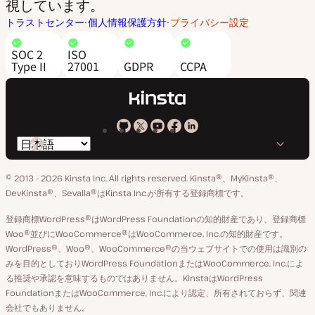
視しています。
トラストセンター
個人情報保護方針
プライバシー設定
SOC 2
ISO
Type II
27001
GDPR
CCPA
Kinsta
Kinsta
Kinsta
Kinsta
Kinsta
言
の
の
の
の
の
語
GitHub
X
YouTube
Facebook
LinkedIn
© 2013 - 2026 Kinsta Inc. All rights reserved.
Kinsta®、MyKinsta®、
の
ア
ペ
DevKinsta®、Sevalla®はKinsta Inc.が所有する登録商標です。
切
カ
ー
登録商標WordPress®はWordPress Foundationの知的財産であり、登録商標
り
ウ
ジ
Woo®並びにWooCommerce®はWooCommerce, Inc.の知的財産です。
替
WordPress®、Woo®、WooCommerce®の当ウェブサイトでの使用は識別の
ン
え
みを目的としておりWordPress FoundationまたはWooCommerce, Inc.によ
ト
る推奨や承認を意味するものではありません。KinstaはWordPress
FoundationまたはWooCommerce, Inc.により認定、所有されておらず、関連
会社でもありません。