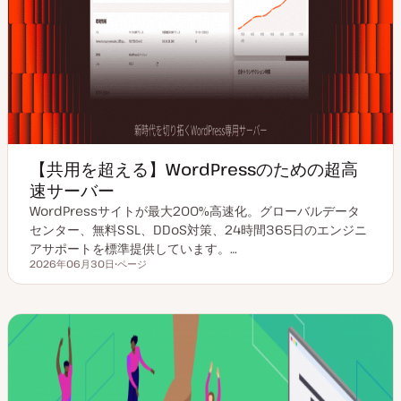
【共用を超える】WordPressのための超高
速サーバー
WordPressサイトが最大200%高速化。グローバルデータ
センター、無料SSL、DDoS対策、24時間365日のエンジニ
アサポートを標準提供しています。…
2026年06月30日
ページ
更新日
投
稿
タ
イ
プ