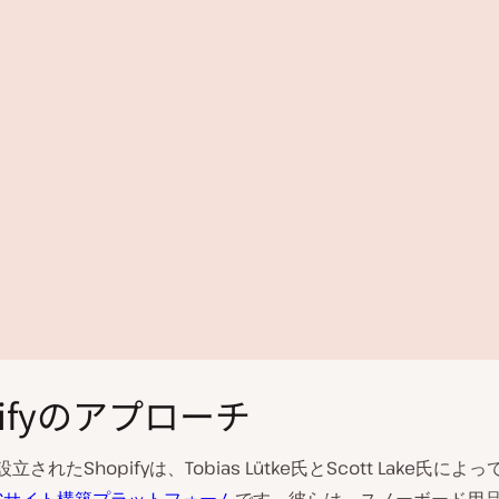
pifyのアプローチ
立されたShopifyは、Tobias Lütke氏とScott Lake氏に