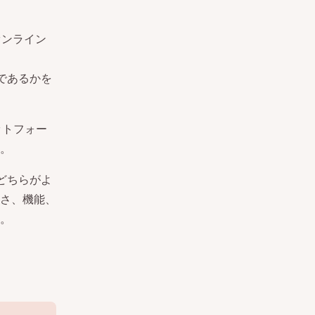
オンライン
であるかを
ラットフォー
。
のどちらがよ
さ、機能、
。
。