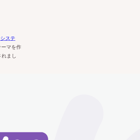
理システ
のテーマを作
収されまし