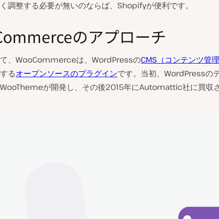
く調整する必要が無いのならば、Shopifyが便利です。
Commerceのアプローチ
、WooCommerceは、WordPressの
CMS（コンテンツ管
する
オープンソースのプラグイン
です。当初、WordPress
ooThemeが開発し、その後2015年にAutomattic社に買