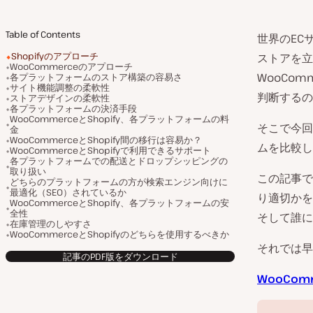
Table of Contents
世界のEC
Shopifyのアプローチ
ストアを立
WooCommerceのアプローチ
WooCom
各プラットフォームのストア構築の容易さ
サイト機能調整の柔軟性
判断するの
ストアデザインの柔軟性
各プラットフォームの決済手段
WooCommerceとShopify、各プラットフォームの料
そこで今回は
金
WooCommerceとShopify間の移行は容易か？
ムを比較し
WooCommerceとShopifyで利用できるサポート
各プラットフォームでの配送とドロップシッピングの
取り扱い
この記事で
どちらのプラットフォームの方が検索エンジン向けに
最適化（SEO）されているか
り適切かを
WooCommerceとShopify、各プラットフォームの安
全性
そして誰に
在庫管理のしやすさ
WooCommerceとShopifyのどちらを使用するべきか
それでは早
記事のPDF版をダウンロード
WooComm