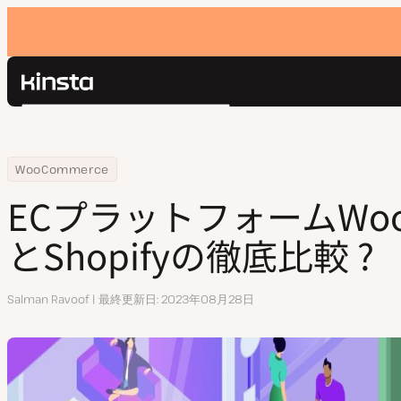
Kinsta®
検
プラットフォーム
索
ソリューション
ログイン
Home
リソースセンター
ECプラットフォームWooCommerceとShopifyの徹底比較 ?
WooCommerce
価格設定
リソース
ECプラットフォームWooC
お問い合わせ
とShopifyの徹底比較 ?
執
Salman Ravoof
最終更新日
2023年08月28日
筆