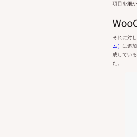
項目を細か
Woo
それに対して
ム）
に追加
成しているW
た。