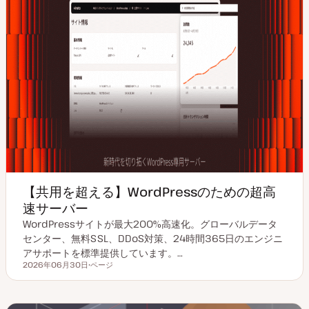
【共用を超える】WordPressのための超高
速サーバー
WordPressサイトが最大200%高速化。グローバルデータ
センター、無料SSL、DDoS対策、24時間365日のエンジニ
アサポートを標準提供しています。…
2026年06月30日
ページ
更新日
投
稿
タ
イ