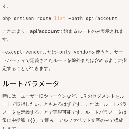
す。
php artisan route
:
list
 –path
=
api
/
account
これにより、
api/account
で始まるルートのみ表示されま
す。
または
を使うと、サー
–except-vendor
–only-vendor
ドパーティで定義されたルートを除外または含めるように指
定することができます。
ルートパラメータ
時には、ユーザーIDやトークンなど、URIのセグメントをル
ートで取得したいこともあるはずです。これは、ルートパラ
メータを定義することで実現可能です。ルートパラメータは
常に中括弧（
）で囲み、アルファベット文字のみで構成
{}
します。