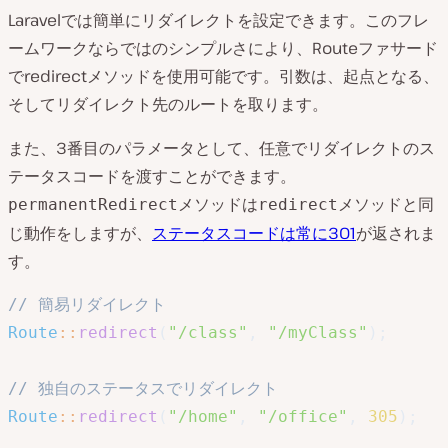
Laravelでは簡単にリダイレクトを設定できます。このフレ
ームワークならではのシンプルさにより、Routeファサード
でredirectメソッドを使用可能です。引数は、起点となる、
そしてリダイレクト先のルートを取ります。
また、3番目のパラメータとして、任意でリダイレクトのス
テータスコードを渡すことができます。
メソッドは
メソッドと同
permanentRedirect
redirect
じ動作をしますが、
ステータスコードは常に301
が返されま
す。
// 簡易リダイレクト
Route
::
redirect
(
"/class"
,
"/myClass"
)
;
// 独自のステータスでリダイレクト
Route
::
redirect
(
"/home"
,
"/office"
,
305
)
;