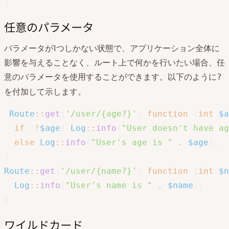
}
任意のパラメータ
パラメータが1つしかない状態で、アプリケーション全体に
影響を与えることなく、ルート上で何かを行いたい場合、任
意のパラメータを使用することができます。以下のように
?
を付加して示します。
Route
::
get
(
'/user/{age?}'
,
function
(
int
$a
if
(
!
$age
)
Log
::
info
(
"User doesn't have ag
else
Log
::
info
(
"User's age is "
.
$age
)
;
}
Route
::
get
(
'/user/{name?}'
,
function
(
int
$n
Log
::
info
(
"User's name is "
.
$name
)
;
}
ワイルドカード