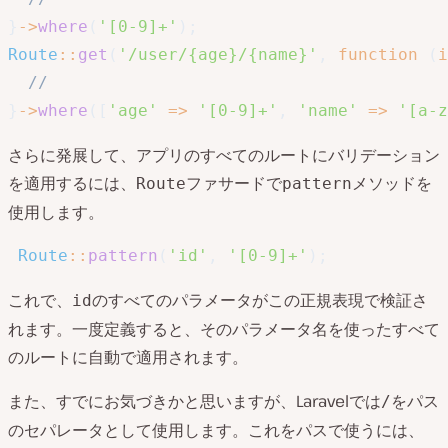
}
->
where
(
'[0-9]+'
)
;
Route
::
get
(
'/user/{age}/{name}'
,
function
(
i
//
}
->
where
(
[
'age'
=>
'[0-9]+'
,
'name'
=>
'[a-z
さらに発展して、アプリのすべてのルートにバリデーション
を適用するには、
ファサードで
メソッドを
Route
pattern
使用します。
Route
::
pattern
(
'id'
,
'[0-9]+'
)
;
これで、
のすべてのパラメータがこの正規表現で検証さ
id
れます。一度定義すると、そのパラメータ名を使ったすべて
のルートに自動で適用されます。
また、すでにお気づきかと思いますが、Laravelでは
をパス
/
のセパレータとして使用します。これをパスで使うには、