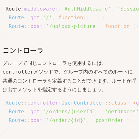
 Route
:
middleware
(
[
'AuthMiddleware'
,
'Sessio
Route
::
get
(
'/'
,
function
(
)
{
}
)
;
Route
::
post
(
'/upload-picture'
,
function
(
)
}
)
;
コントローラ
グループで同じコントローラを使用するには、
メソッドで、グループ内のすべてのルートに
controller
共通のコントローラを定義することができます。ルートが呼
び出すメソッドを指定するようにしましょう。
Route
::
controller
(
UserController
::
class
)
->
g
Route
::
get
(
'/orders/{userId}'
,
'getOrders'
Route
::
post
(
'/order/{id}'
,
'postOrder'
)
;
}
)
;