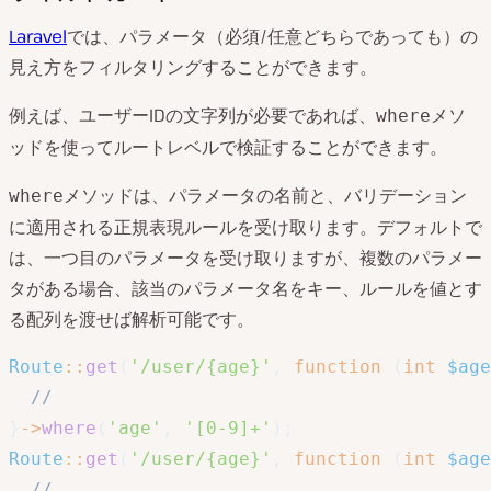
Laravel
では、パラメータ（必須/任意どちらであっても）の
見え方をフィルタリングすることができます。
例えば、ユーザーIDの文字列が必要であれば、
メソ
where
ッドを使ってルートレベルで検証することができます。
メソッドは、パラメータの名前と、バリデーション
where
に適用される正規表現ルールを受け取ります。デフォルトで
は、一つ目のパラメータを受け取りますが、複数のパラメー
タがある場合、該当のパラメータ名をキー、ルールを値とす
る配列を渡せば解析可能です。
Route
::
get
(
'/user/{age}'
,
function
(
int
$age
//
}
->
where
(
'age'
,
'[0-9]+'
)
;
Route
::
get
(
'/user/{age}'
,
function
(
int
$age
//