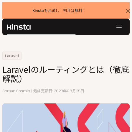
Kinstaをお試し｜初月は無料！
バ
ナ
ー
を
ナ
閉
Kinsta®
検
じ
ビ
プラットフォーム
る
索
ゲ
ソリューション
ログイン
無料でお試し
ー
Home
リソースセンター
Laravelのルーティングとは（徹底解説）
Laravel
価格設定
リソース
シ
Laravelのルーティングとは（徹底
お問い合わせ
ョ
解説）
ン
執
Coman Cosmin
最終更新日
2023年08月25日
筆