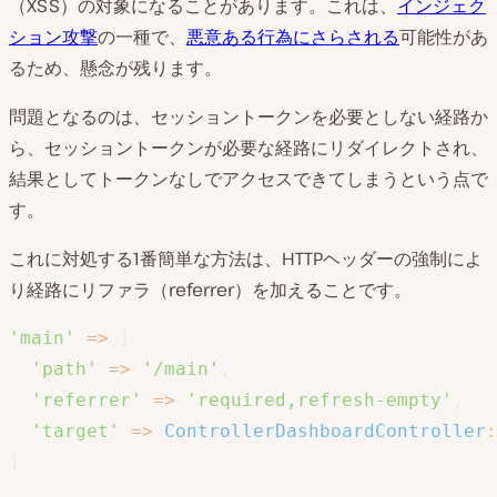
（XSS）の対象になることがあります。これは、
インジェク
ション攻撃
の一種で、
悪意ある行為にさらされる
可能性があ
るため、懸念が残ります。
問題となるのは、セッショントークンを必要としない経路か
ら、セッショントークンが必要な経路にリダイレクトされ、
結果としてトークンなしでアクセスできてしまうという点で
す。
これに対処する1番簡単な方法は、HTTPヘッダーの強制によ
り経路にリファラ（referrer）を加えることです。
'main'
=>
[
'path'
=>
'/main'
,
'referrer'
=>
'required,refresh-empty'
,
'target'
=>
ControllerDashboardController
:
]