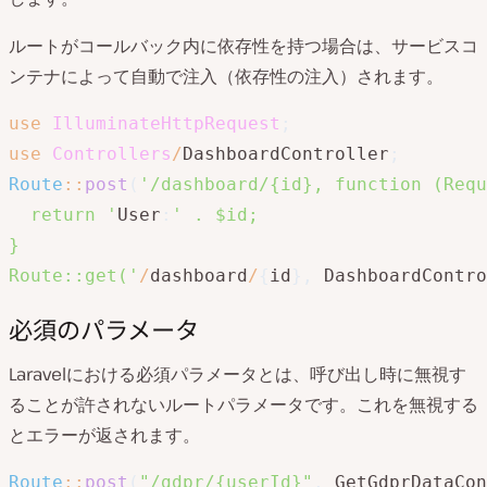
ルートがコールバック内に依存性を持つ場合は、サービスコ
ンテナによって自動で注入（依存性の注入）されます。
use
IlluminateHttpRequest
;
use
Controllers
/
DashboardController
;
Route
::
post
(
'/dashboard/{id}, function (Requ
  return '
User
:
' . $id;

}

Route::get('
/
dashboard
/
{
id
}
,
 DashboardContro
必須のパラメータ
Laravelにおける必須パラメータとは、呼び出し時に無視す
ることが許されないルートパラメータです。これを無視する
とエラーが返されます。
Route
::
post
(
"/gdpr/{userId}"
,
 GetGdprDataCo