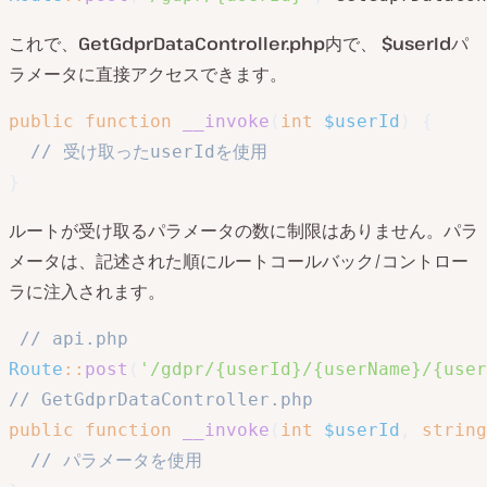
これで、
GetGdprDataController.php
内で、
$userId
パ
ラメータに直接アクセスできます。
public
function
__invoke
(
int
$userId
)
{
// 受け取ったuserIdを使用
}
ルートが受け取るパラメータの数に制限はありません。パラ
メータは、記述された順にルートコールバック/コントロー
ラに注入されます。
// api.php
Route
::
post
(
'/gdpr/{userId}/{userName}/{user
// GetGdprDataController.php
public
function
__invoke
(
int
$userId
,
string
// パラメータを使用