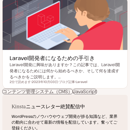
プ
Laravel開発者になるための手引き
Laravel開発に興味がありますか？この記事では、Laravel開
発者になるためには何から始めるべきか、そして何を達成す
るべきかをご説明します。…
2分で読めます
2023年10月03日
ブログ記事
Laravel
読むのにかかる時間
更
投
ト
新
稿
ピ
コンテンツ管理システム（CMS）
JavaScript
日
タ
ッ
イ
ク
プ