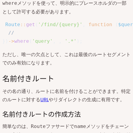
メソッドを使って、明示的にプレースホルダの一部
where
として許可する必要があります。
Route
::
get
(
'/find/{query}'
,
function
(
$quer
//
}
)
->
where
(
'query'
,
,
'.*'
)
;
ただし、唯一の欠点として、これは最後のルートセグメント
でのみ有効になります。
名前付きルート
その名の通り、ルートに名前を付けることができます。特定
のルートに対する
URL
やリダイレクトの生成に有用です。
名前付きルートの作成方法
簡単なのは、
ファサードで
メソッドをチェーン
Route
name