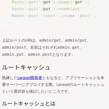
    Route::get('
/
get
')->name('
get
');

    Route::put('
/
put
')->name(put'
)
;
Route
::
post
(
'/post'
)
->
name
(
'post'
)
;
}
)
;
}
)
;
上記ルートのURIは、
、
、
admin/get
admin/put
、名前はそれぞれ
、
admin/post
admin.get
、
となります。
admin.put
admin.post
ルートキャッシュ
熟練した
Laravel開発者
ともなると、アプリケーションを本
番サーバーにデプロイする際、Laravelのルートキャッシュ
という選択肢も検討したいところです。
ルートキャッシュとは