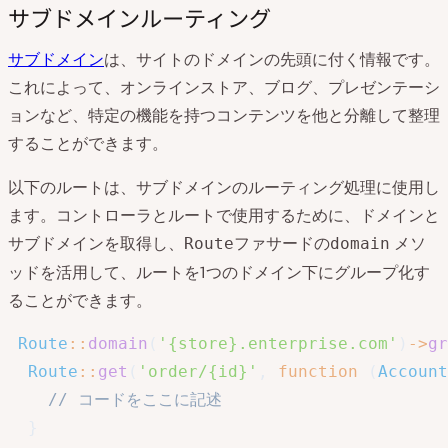
サブドメインルーティング
サブドメイン
は、サイトのドメインの先頭に付く情報です。
これによって、オンラインストア、ブログ、プレゼンテーシ
ョンなど、特定の機能を持つコンテンツを他と分離して整理
することができます。
以下のルートは、サブドメインのルーティング処理に使用し
ます。コントローラとルートで使用するために、ドメインと
サブドメインを取得し、
ファサードの
メソ
Route
domain
ッドを活用して、ルートを1つのドメイン下にグループ化す
ることができます。
Route
::
domain
(
'{store}.enterprise.com'
)
->
gr
Route
::
get
(
'order/{id}'
,
function
(
Account
// コードをここに記述
}