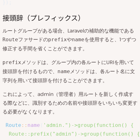
}
)
;
接頭辞（プレフィックス）
ルートグループがある場合、Laravelの補助的な機能である
ファサードの
や
を使用すると、1つずつ
Route
prefix
name
修正する手間を省くことができます。
メソッドは、グループ内の各ルートにURIを用いて
prefix
接頭辞を付けるもので、
メソッドは、各ルート名に文
name
字列を用いて接頭辞を付けることができます。
これによって、admin（管理者）用ルートを新しく作成す
る際などに、識別するための名前や接頭辞をいちいち変更す
る必要がなくなります。
Route
::
name
(
'admin.")->group(function() {

  Route::prefix("admin")->group(function() {
