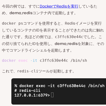
今回の例では、すでに
DockerでRedisを実行
しているた
め、
demo_redis
コンテナ内で起動します。
コマンドを使用すると、Redisイメージを実行
docker ps
しているコンテナのIDを表示することができたのは先に触れ
た通りです。先ほどの例では、
でした。こ
c3ffc630e44c
の切り捨てられたIDを使用し、
demo_redis
を対象に、その
中でコマンドラインシェルを起動します。
docker
exec
-it
 c3ffc630e44c /bin/sh
これで、
ツールが起動します。
redis-cli