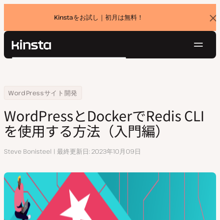
Kinstaをお試し｜初月は無料！
バ
ナ
ー
を
ナ
閉
Kinsta®
検
じ
ビ
プラットフォーム
る
索
ゲ
ソリューション
ログイン
無料でお試し
ー
Home
リソースセンター
WordPressとDockerでRedis CLIを使用する方法（入門編）
WordPressサイト開発
価格設定
リソース
シ
WordPressとDockerでRedis CLI
お問い合わせ
ョ
を使用する方法（入門編）
ン
執
Steve Bonisteel
最終更新日
2023年10月09日
筆