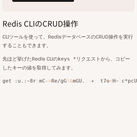
Redis CLIのCRUD操作
CLIツールを使って、RedisデータベースのCRUD操作を実行
することもできます。
先ほど挙げたRedis CLIの
リクエストから、コピー
keys *
したキーの値を取得してみます。
get :u.:~8r
]
mC-
>
Re/gG
!
&
mGU.
[
{
+
;
]
t7o
<
H~
)
c*pcU