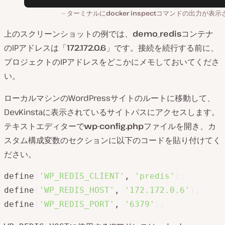
ターミナルに
docker inspect
コマンドの出力が表示
上のスクリーンショットの例では、
demo_redis
コンテナ
のIPアドレスは「
172.172.0.6
」です。接続を続行する前に、
プロジェクトのIPアドレスをどこかにメモしておいてくださ
い。
ローカルマシンのWordPressサイトのルートに移動して、
DevKinstaに表示されているサイトパスにアクセスします。
テキストエディターで
wp-config.php
ファイルを開き、カ
スタム構成変数のセクションに以下のコードを貼り付けてく
ださい。
define
(
'WP_REDIS_CLIENT'
, 
'predis'
)
;
define
(
'WP_REDIS_HOST'
, 
'172.172.0.6'
)
;
define
(
'WP_REDIS_PORT'
, 
'6379'
)
;