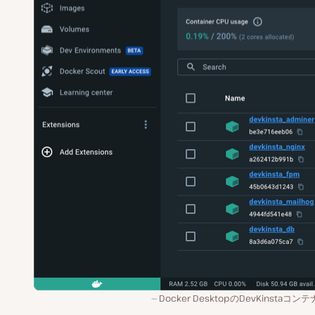
Docker DesktopのDevKinstaコン