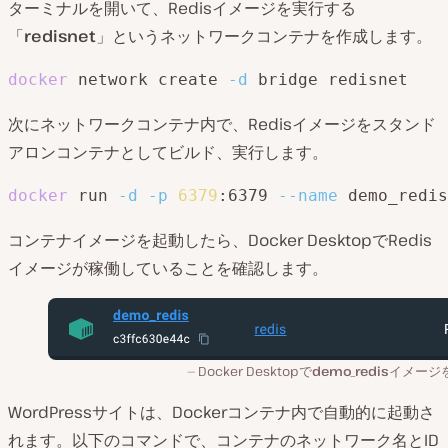
ターミナルを開いて、Redisイメージを実行する
「
redisnet
」というネットワークコンテナを作成します。
docker
 network create 
-d
 bridge redisnet
次にネットワークコンテナ内で、Redisイメージをスタンド
アロンコンテナとしてビルド、実行します。
docker
 run 
-d
-p
6379
:6379 
--name
 demo_redis
コンテナイメージを起動したら、Docker DesktopでRedis
イメージが稼働していることを確認します。
Docker Desktopで
demo_redis
イメージ
WordPressサイトは、Dockerコンテナ内で自動的に起動さ
れます。以下のコマンドで、コンテナのネットワーク名とID