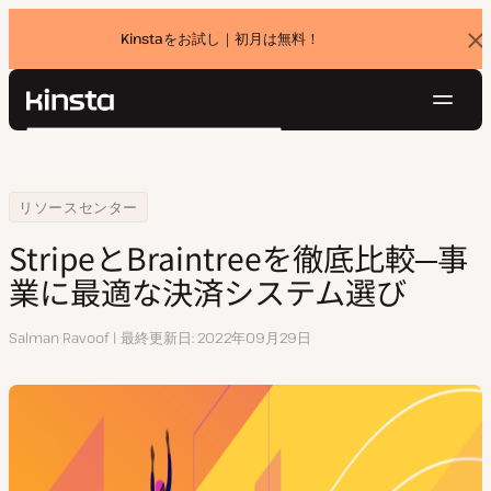
Kinstaをお試し｜初月は無料！
バ
ナ
ー
を
ナ
閉
Kinsta®
検
じ
ビ
プラットフォーム
る
索
ゲ
ソリューション
ログイン
無料でお試し
ー
Home
StripeとBraintreeを徹底比較─事業に最適な決済システム選び
リソースセンター
価格設定
リソース
シ
StripeとBraintreeを徹底比較─事
お問い合わせ
ョ
業に最適な決済システム選び
ン
執
Salman Ravoof
最終更新日
2022年09月29日
筆