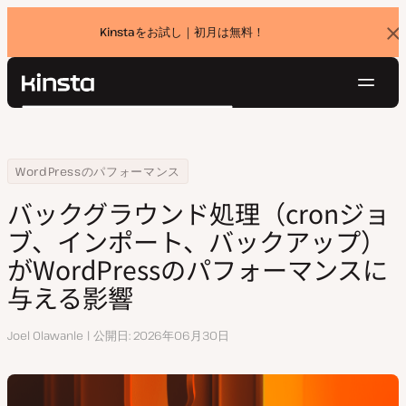
Kinstaをお試し｜初月は無料！
バ
ナ
ー
を
ナ
閉
Kinsta®
検
じ
ビ
プラットフォーム
る
索
ゲ
ソリューション
ログイン
無料でお試し
ー
Home
リソースセンター
バックグラウンド処理（cronジョブ、インポート、バックアップ）がWo
WordPressのパフォーマンス
価格設定
リソース
シ
バックグラウンド処理（cronジョ
お問い合わせ
ョ
ブ、インポート、バックアップ）
ン
がWordPressのパフォーマンスに
与える影響
執
Joel Olawanle
公開日
2026年06月30日
筆