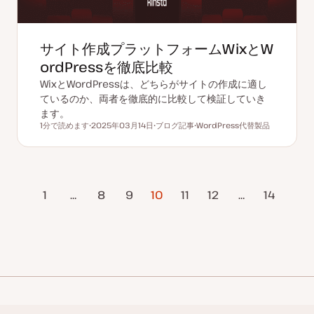
サイト作成プラットフォームWixとW
ordPressを徹底比較
WixとWordPressは、どちらがサイトの作成に適し
ているのか、両者を徹底的に比較して検証していき
ます。
1分で読めます
2025年03月14日
ブログ記事
WordPress代替製品
読むのにかかる時間
更
投
ト
新
稿
ピ
日
タ
ッ
イ
ク
プ
ジ
1
…
8
9
10
11
12
…
次のページ
14