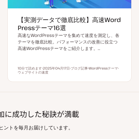
【実測データで徹底比較】高速Word
Pressテーマ16選
高速なWordPressテーマを集めて速度を測定し、各
テーマを徹底比較。パフォーマンスの改善に役立つ
高速WordPressテーマをご紹介します。…
10分で読めます
2025年04月17日
ブログ記事
WordPressテーマ
読むのにかかる時間
ウェブサイトの速度
更
投
ト
ト
新
稿
ピ
ピ
日
タ
ッ
ッ
イ
ク
ク
プ
%増加に成功した秘訣が満載
知識やヒントを毎月お届けしています。