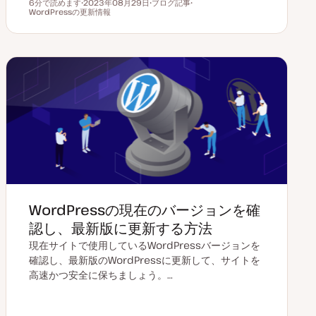
6分で読めます
2023年08月29日
ブログ記事
読むのにかかる時間
WordPressの更新情報
更
投
ト
新
稿
ピ
日
タ
ッ
イ
ク
プ
WordPressの現在のバージョンを確
認し、最新版に更新する方法
現在サイトで使用しているWordPressバージョンを
確認し、最新版のWordPressに更新して、サイトを
高速かつ安全に保ちましょう。…