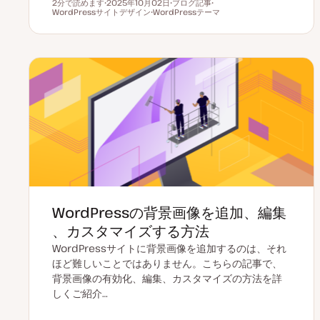
2分で読めます
2025年10月02日
ブログ記事
読むのにかかる時間
WordPressサイトデザイン
更
WordPressテーマ
投
ト
新
ト
稿
ピ
日
ピ
タ
ッ
ッ
イ
ク
ク
プ
WordPressの背景画像を追加、編集
、カスタマイズする方法
WordPressサイトに背景画像を追加するのは、それ
ほど難しいことではありません。こちらの記事で、
背景画像の有効化、編集、カスタマイズの方法を詳
しくご紹介…