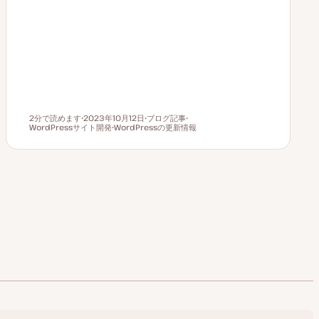
2分で読めます
2023年10月12日
ブログ記事
読むのにかかる時間
WordPressサイト開発
更
WordPressの更新情報
投
ト
新
ト
稿
ピ
日
ピ
タ
ッ
ッ
イ
ク
ク
プ