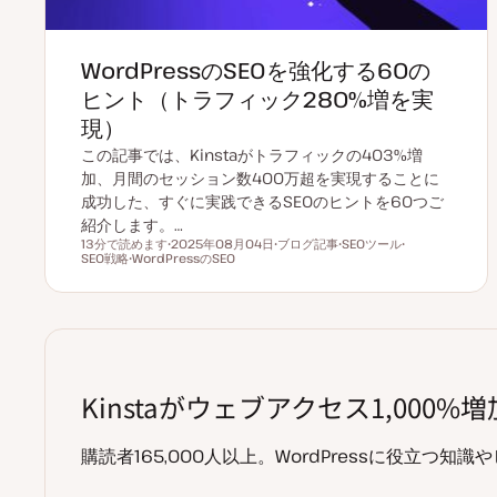
WordPressのSEOを強化する60の
ヒント（トラフィック280%増を実
現）
この記事では、Kinstaがトラフィックの403%増
加、月間のセッション数400万超を実現することに
成功した、すぐに実践できるSEOのヒントを60つご
紹介します。…
13分で読めます
2025年08月04日
ブログ記事
SEOツール
読むのにかかる時間
SEO戦略
WordPressのSEO
更
投
ト
ト
ト
新
稿
ピ
ピ
ピ
日
タ
ッ
ッ
ッ
イ
ク
ク
ク
プ
Kinstaがウェブアクセス1,000
購読者165,000人以上。WordPressに役立つ