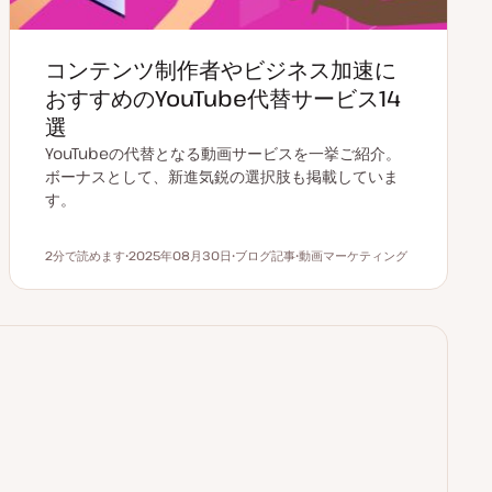
コンテンツ制作者やビジネス加速に
おすすめのYouTube代替サービス14
選
YouTubeの代替となる動画サービスを一挙ご紹介。
ボーナスとして、新進気鋭の選択肢も掲載していま
す。
2分で読めます
2025年08月30日
ブログ記事
動画マーケティング
読むのにかかる時間
更
投
ト
新
稿
ピ
日
タ
ッ
イ
ク
プ