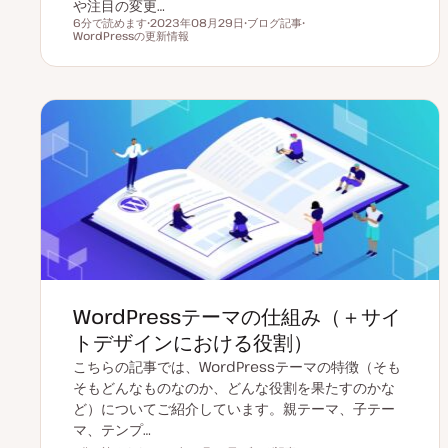
や注目の変更…
6分で読めます
2023年08月29日
ブログ記事
読むのにかかる時間
WordPressの更新情報
更
投
ト
新
稿
ピ
日
タ
ッ
イ
ク
プ
WordPressテーマの仕組み（＋サイ
トデザインにおける役割）
こちらの記事では、WordPressテーマの特徴（そも
そもどんなものなのか、どんな役割を果たすのかな
ど）についてご紹介しています。親テーマ、子テー
マ、テンプ…