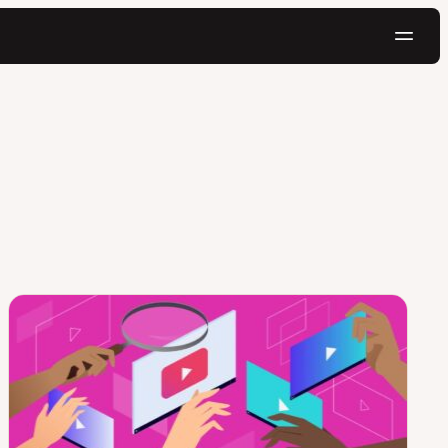
ナ
ビ
ゲ
無料でお試し
ー
シ
ョ
ン