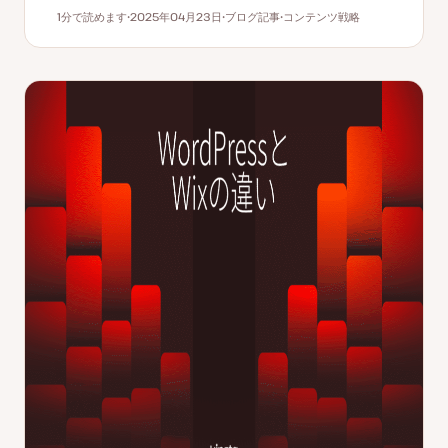
1分で読めます
2025年04月23日
ブログ記事
コンテンツ戦略
読むのにかかる時間
更
投
ト
新
稿
ピ
日
タ
ッ
イ
ク
プ