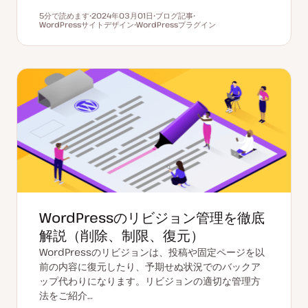
5分で読めます
2024年03月01日
ブログ記事
読むのにかかる時間
WordPressサイトデザイン
更
WordPressプラグイン
投
ト
新
ト
稿
ピ
日
ピ
タ
ッ
ッ
イ
ク
ク
プ
WordPressのリビジョン管理を徹底
解説（削除、制限、復元）
WordPressのリビジョンは、投稿や固定ページを以
前の内容に復元したり、予期せぬ状況でのバックア
ップ代わりになります。リビジョンの適切な管理方
法をご紹介…