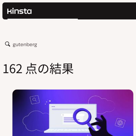
Kinsta®
検
プラットフォーム
索
ソリューション
ログイン
価格設定
検
リソース
索
お問い合わせ
162 点の結果