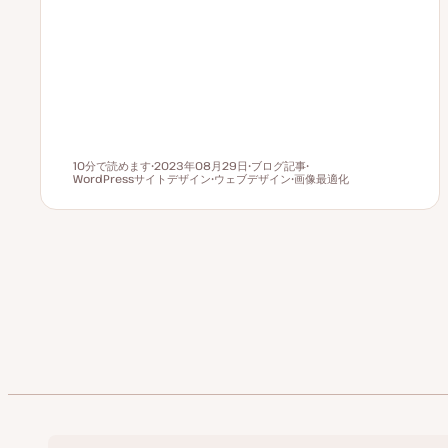
10分で読めます
2023年08月29日
ブログ記事
読むのにかかる時間
WordPressサイトデザイン
更
ウェブデザイン
投
画像最適化
ト
新
ト
稿
ト
ピ
日
ピ
タ
ピ
ッ
ッ
イ
ッ
ク
ク
プ
ク
投
前のペー
稿
の
ペ
ー