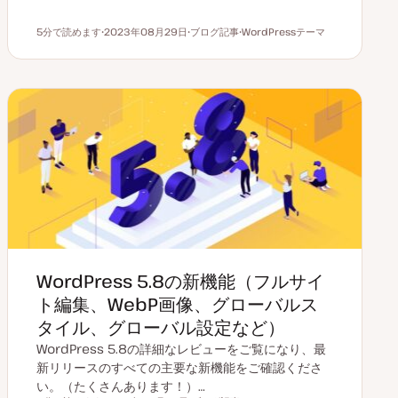
5分で読めます
2023年08月29日
ブログ記事
WordPressテーマ
読むのにかかる時間
更
投
ト
新
稿
ピ
日
タ
ッ
イ
ク
プ
WordPress 5.8の新機能（フルサイ
ト編集、WebP画像、グローバルス
タイル、グローバル設定など）
WordPress 5.8の詳細なレビューをご覧になり、最
新リリースのすべての主要な新機能をご確認くださ
い。（たくさんあります！）…