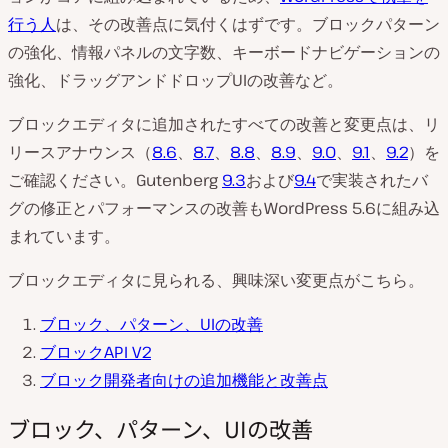
行う人
は、その改善点に気付くはずです。ブロックパターン
の強化、情報パネルの文字数、キーボードナビゲーションの
強化、ドラッグアンドドロップUIの改善など。
ブロックエディタに追加されたすべての改善と変更点は、リ
リースアナウンス（
8.6
、
8.7
、
8.8
、
8.9
、
9.0
、
9.1
、
9.2
）を
ご確認ください。Gutenberg
9.3
および
9.4
で実装されたバ
グの修正とパフォーマンスの改善もWordPress 5.6に組み込
まれています。
ブロックエディタに見られる、興味深い変更点がこちら。
ブロック、パターン、UIの改善
ブロックAPI V2
ブロック開発者向けの追加機能と改善点
ブロック、パターン、UIの改善