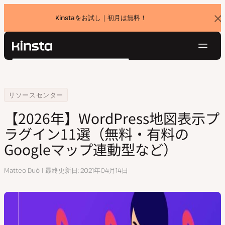
Kinstaをお試し｜初月は無料！
バ
ナ
ー
を
ナ
閉
Kinsta®
検
じ
ビ
プラットフォーム
る
索
ゲ
ソリューション
ログイン
無料でお試し
ー
Home
【2024年】WordPress地図表示プラグイン11選（無料・有料のGoog
リソースセンター
価格設定
リソース
シ
【2026年】WordPress地図表示プ
お問い合わせ
ョ
ラグイン11選（無料・有料の
ン
Googleマップ連動型など）
執
Matteo Duò
最終更新日
2021年04月14日
筆