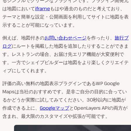
るシンプルでクリーンなプラグインです。プラグイン開発元
は地図において
iframe
もはや過去のものだと考えており、
テーマと簡単な設定・公開画面を利用してサイトに地図を表
示することが可能になっています。
例えば、地図付きの
お問い合わせページ
を作ったり、
旅行ブ
ログ
にルートを掲載した地図を追加したりすることができま
す。レストランの場合、お届け先エリア機能が大変便利で
す。一方でシェイプビルダーは地図をより楽しくクリエイテ
ィブにしてくれます。
評価の高い無料の地図表示プラグインであるWP Google
Mapsは当社のおすすめです。是非ご自分の目的に合ってい
るかどうか実際に試してみてください。30秒以内に地図が
作成できる上に、
Googleマップ
とOpenLayers APIの両方が
含まれ、最大限のカスタマイズや拡張が可能です。