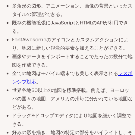
多角形の図形、アニメーション、画像の背景といったス
タイルの管理ができる。
既存の機能拡張にJavaScriptとHTMLのAPIが利用でき
る。
FontAwesomeのアイコンとカスタムアクションによ
り、地図に新しい視覚的要素を加えることができる。
画像やデータをインポートすることでたったの数分で地
図を作成できる。
全ての地図はモバイル端末でも美しく表示される
レスポ
ンシブ対応
。
世界各地50以上の地図を標準搭載。例えば、ヨーロッ
パの国々の地図、アメリカの州毎に分かれている地図な
どがある。
ドラッグ&ドロップエディタにより地図を細かく調整で
きる。
好みの形を描き、地図の特定の部分をハイライトし、そ