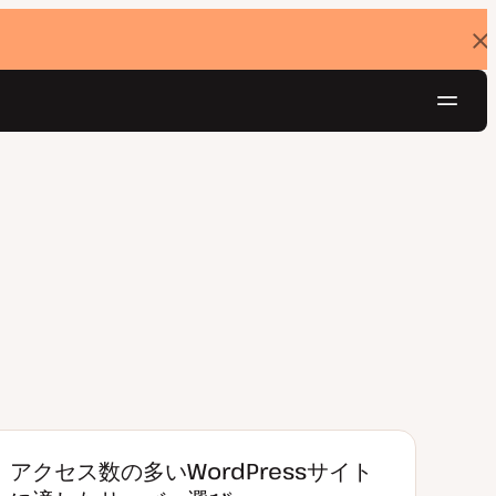
バ
ナ
ー
を
ナ
閉
じ
ビ
る
ゲ
無料でお試し
ー
シ
ョ
ン
アクセス数の多いWordPressサイト