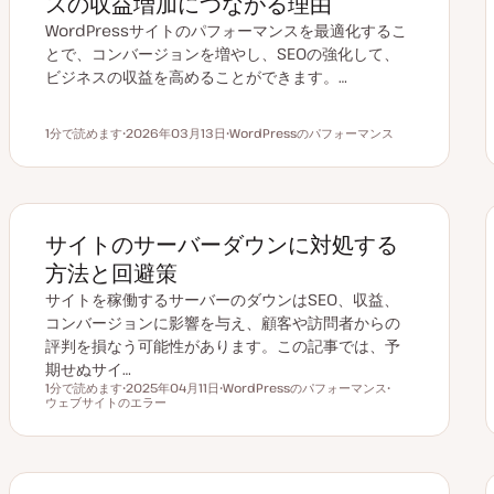
スの収益増加につながる理由
WordPressサイトのパフォーマンスを最適化するこ
とで、コンバージョンを増やし、SEOの強化して、
ビジネスの収益を高めることができます。…
1分で読めます
2026年03月13日
WordPressのパフォーマンス
読むのにかかる時間
更
ト
新
ピ
日
ッ
ク
サイトのサーバーダウンに対処する
方法と回避策
サイトを稼働するサーバーのダウンはSEO、収益、
コンバージョンに影響を与え、顧客や訪問者からの
評判を損なう可能性があります。この記事では、予
期せぬサイ…
1分で読めます
2025年04月11日
WordPressのパフォーマンス
読むのにかかる時間
ウェブサイトのエラー
更
ト
ト
新
ピ
ピ
日
ッ
ッ
ク
ク