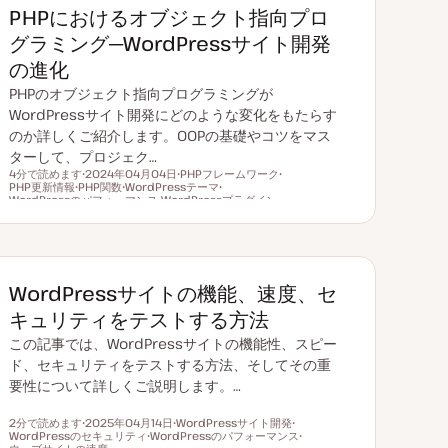
PHPにおけるオブジェクト指向プロ
グラミング─WordPressサイト開発
の進化
PHPのオブジェクト指向プログラミングが
WordPressサイト開発にどのような変化をもたらす
のか詳しくご紹介します。OOPの基礎やコツをマス
ターして、プロジェク…
4分で読めます
2024年04月04日
PHPフレームワーク
PHP更新情報
PHP関数
更
WordPressテーマ
ト
ト
読むのにかかる時間
WordPressのパフォーマンス
ト
新
ト
WordPressプラグイン
ピ
ト
ピ
ピ
日
ピ
ト
ッ
ピ
ッ
ッ
ッ
ピ
ク
ッ
ク
ク
ク
ッ
ク
ク
WordPressサイトの機能、速度、セ
キュリティをテストする方法
この記事では、WordPressサイトの機能性、スピー
ド、セキュリティをテストする方法、そしてその重
要性について詳しくご説明します。…
2分で読めます
2025年04月14日
WordPressサイト開発
WordPressのセキュリティ
更
WordPressのパフォーマンス
ト
ト
読むのにかかる時間