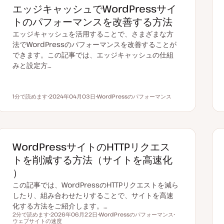
エッジキャッシュでWordPressサイ
トのパフォーマンスを改善する方法
エッジキャッシュを活用することで、さまざまな方
法でWordPressのパフォーマンスを改善することが
できます。この記事では、エッジキャッシュの仕組
みと設定方…
1分で読めます
2024年04月03日
WordPressのパフォーマンス
読むのにかかる時間
更
ト
新
ピ
日
ッ
ク
WordPressサイトのHTTPリクエス
トを削減する方法（サイトを高速化
）
この記事では、WordPressのHTTPリクエストを減ら
したり、組み合わせたりすることで、サイトを高速
化する方法をご紹介します。…
2分で読めます
2026年06月22日
WordPressのパフォーマンス
読むのにかかる時間
ウェブサイトの速度
更
ト
ト