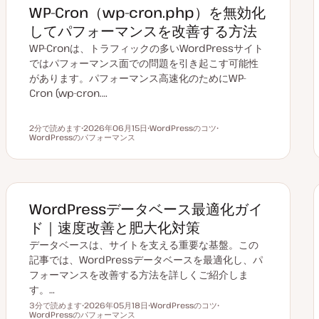
WP-Cron（wp-cron.php）を無効化
してパフォーマンスを改善する方法
WP-Cronは、トラフィックの多いWordPressサイト
ではパフォーマンス面での問題を引き起こす可能性
があります。パフォーマンス高速化のためにWP-
Cron (wp-cron.…
2分で読めます
2026年06月15日
WordPressのコツ
読むのにかかる時間
WordPressのパフォーマンス
更
ト
ト
新
ピ
ピ
日
ッ
ッ
ク
ク
WordPressデータベース最適化ガイ
ド｜速度改善と肥大化対策
データベースは、サイトを支える重要な基盤。この
記事では、WordPressデータベースを最適化し、パ
フォーマンスを改善する方法を詳しくご紹介しま
す。…
3分で読めます
2026年05月18日
WordPressのコツ
読むのにかかる時間
WordPressのパフォーマンス
更
ト
ト