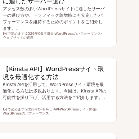
に適したサーバー選び
アクセス数の多いWordPressサイトに適したサーバ
ーの選び方や、トラフィック急増時にも安定したパ
フォーマンスを維持するためのポイントをご紹介し
ます。…
1分で読めます
2026年06月19日
WordPressのパフォーマンス
読むのにかかる時間
ウェブサイトの速度
更
ト
ト
新
ピ
ピ
日
ッ
ッ
ク
ク
【Kinsta API】WordPressサイト環
境を最適化する方法
Kinsta APIを活用して、WordPressサイト環境を最
適化する方法は多数あります。今回は、Kinsta APIの
可能性を掘り下げ、活用する方法をご紹介します。…
1分で読めます
2025年04月14日
API
WordPressサイト開発
読むのにかかる時間
WordPressのパフォーマンス
更
ト
ト
ト
新
ピ
ピ
ピ
日
ッ
ッ
ッ
ク
ク
ク