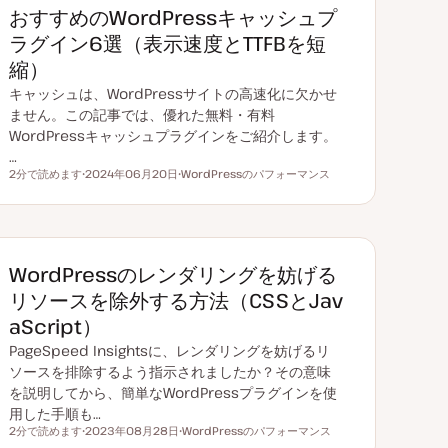
おすすめのWordPressキャッシュプ
ラグイン6選（表示速度とTTFBを短
縮）
キャッシュは、WordPressサイトの高速化に欠かせ
ません。この記事では、優れた無料・有料
WordPressキャッシュプラグインをご紹介します。
…
2分で読めます
2024年06月20日
WordPressのパフォーマンス
読むのにかかる時間
更
ト
新
ピ
日
ッ
ク
WordPressのレンダリングを妨げる
リソースを除外する方法（CSSとJav
aScript）
PageSpeed Insightsに、レンダリングを妨げるリ
ソースを排除するよう指示されましたか？その意味
を説明してから、簡単なWordPressプラグインを使
用した手順も…
2分で読めます
2023年08月28日
WordPressのパフォーマンス
読むのにかかる時間
更
ト