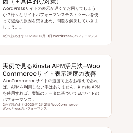
因（＋具体的な対策）
WordPressサイトの表示が遅くてお困りでしょう
か？様々なサイトパフォーマンステストツールを使
って遅延の原因を突き止め、問題を解決していきま
しょう。…
4分で読めます
2026年06月19日
WordPressのパフォーマンス
読むのにかかる時間
更
ト
新
ピ
日
ッ
ク
実例で見るKinsta APM活用法─Woo
Commerceサイト表示速度の改善
WooCommerceサイトの速度向上をお考えであれ
ば、APMを利用しない手はありません。Kinsta APM
を使用すれば、実際のデータに基づいてECサイトの
パフォーマンス…
2分で読めます
2023年12月21日
WooCommerce
読むのにかかる時間
WordPressのパフォーマンス
更
ト
ト
新
ピ
ピ
日
ッ
ッ
ク
ク