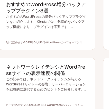
おすすめのWordPress増分バックア
ッププラグイン3選
おすすめのWordPressの増分バックアッププラグイ
ンをご紹介します。Kinstaでは、包括的なバックア
ップ機能により、プラグインは不要です。…
1分で読めます
2025年04月14日
WordPressのパフォーマンス
読むのにかかる時間
更
ト
新
ピ
日
ッ
ク
ネットワークレイテンシとWordPre
ssサイトの表示速度の関係
この記事では、ネットワークレイテンシが与える
WordPressサイトへの影響、サーバーロケーション
を戦略的に選択するためのヒントをご紹介します。…
1分で読めます
2026年06月18日
WordPressのパフォーマンス
読むのにかかる時間
更
ト