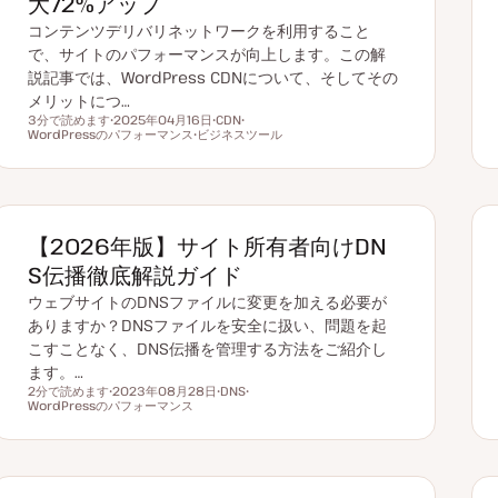
大72%アップ
コンテンツデリバリネットワークを利用すること
で、サイトのパフォーマンスが向上します。この解
説記事では、WordPress CDNについて、そしてその
メリットにつ…
3分で読めます
2025年04月16日
CDN
読むのにかかる時間
WordPressのパフォーマンス
更
ビジネスツール
ト
ト
新
ト
ピ
ピ
日
ピ
ッ
ッ
ッ
ク
ク
ク
【2026年版】サイト所有者向けDN
S伝播徹底解説ガイド
ウェブサイトのDNSファイルに変更を加える必要が
ありますか？DNSファイルを安全に扱い、問題を起
こすことなく、DNS伝播を管理する方法をご紹介し
ます。…
2分で読めます
2023年08月28日
DNS
読むのにかかる時間
WordPressのパフォーマンス
更
ト
ト
新
ピ
ピ
日
ッ
ッ
ク
ク