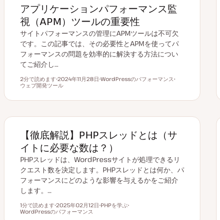
アプリケーションパフォーマンス監
視（APM）ツールの重要性
サイトパフォーマンスの管理にAPMツールは不可欠
です。この記事では、その必要性とAPMを使ってパ
フォーマンスの問題を効率的に解決する方法につい
てご紹介し…
2分で読めます
2024年11月28日
WordPressのパフォーマンス
読むのにかかる時間
ウェブ開発ツール
更
ト
ト
新
ピ
ピ
日
ッ
ッ
ク
ク
【徹底解説】PHPスレッドとは（サ
イトに必要な数は？）
PHPスレッドは、WordPressサイトが処理できるリ
クエスト数を決定します。PHPスレッドとは何か、パ
フォーマンスにどのような影響を与えるかをご紹介
します。…
1分で読めます
2025年02月12日
PHPを学ぶ
読むのにかかる時間
WordPressのパフォーマンス
更
ト
ト
新
ピ
ピ