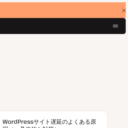
バ
ナ
ー
を
ナ
閉
じ
ビ
る
ゲ
無料でお試し
ー
シ
ョ
ン
WordPressサイト遅延のよくある原