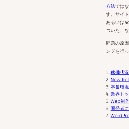
方法
ではな
す。サイト
あるいはa
ついた、な
問題の原因
ングを行っ
稼働状況
New 
本番環境
業界トッ
Web制
開発者に
WordP