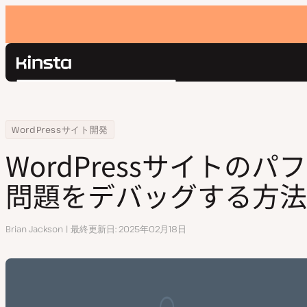
Kinsta®
検
プラットフォーム
索
ソリューション
ログイン
Home
リソースセンター
WordPressサイトのパフォーマンス問題をデバッグする方法
WordPressサイト開発
価格設定
リソース
WordPressサイトの
お問い合わせ
問題をデバッグする方法
執
Brian Jackson
最終更新日
2025年02月18日
筆