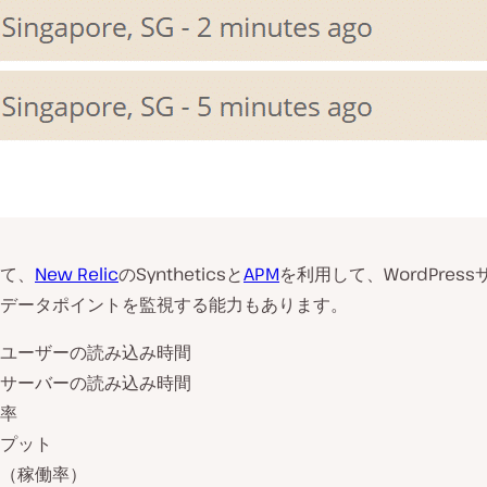
て、
New Relic
のSyntheticsと
APM
を利用して、WordPres
データポイントを監視する能力もあります。
ユーザーの読み込み時間
サーバーの読み込み時間
率
プット
（稼働率）