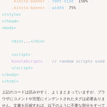
.kinsta-banner
{
font-size
:
 150% 
}
.kinsta-banner
{
width
:
 75% 
}
</
style
>
</
head
>
<
body
>
<
div
>
...
</
div
>
<
script
>
kinstaScripts
(
)
;
// random scripts used 
</
script
>
</
body
>
</
html
>
上記のコードは読みやすく、よくまとまっていますが、ブラ
ウザにコメントや完璧にインデントされたタグは必要ありま
せん。文書を圧縮すれば、以下のように不要な部分をすべて