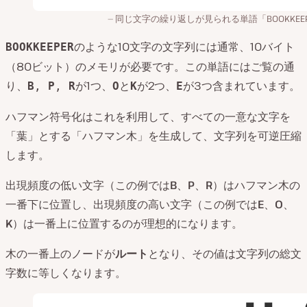
同じ文字の繰り返しが見られる単語「BOOKKEEP
のような10文字の文字列には通常、10バイト
BOOKKEEPER
（80ビット）のメモリが必要です。この単語にはご覧の通
り、
が1つ、
と
が2つ、
が3つ含まれています。
B
,
P
,
R
O
K
E
ハフマン符号化はこれを利用して、すべての一意な文字を
「葉」とする「ハフマン木」を生成して、文字列を可逆圧縮
します。
出現頻度の低い文字（この例では
B
、
P
、
R
）はハフマン木の
一番下に位置し、出現頻度の高い文字（この例では
E
、
O
、
K
）は一番上に位置するのが理想的になります。
木の一番上のノードが
ルート
となり、その値は文字列の総文
字数に等しくなります。