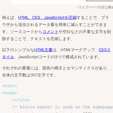
ウェブページの主な構
例えば、
HTML、CSS、JavaScriptを圧縮
することで、ブラ
ウザから送信されるデータ量を簡単に減らすことができま
す。ソースコードから
コメント
や空白などの不要な文字を削
除することで、テキストを圧縮します。
以下のシンプルな
HTML文書
は、HTMLマークアップ、
CSSス
タイル
、JavaScriptコードの3つで構成されています。
それぞれの要素には、固有の構文とセマンティクスがあり、
全体の文字数は357文字です。
<
html
>
<
head
>
<
style
>
/* kinsta-banner is used on the homepage