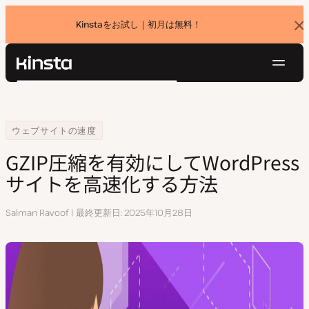
Kinstaをお試し｜初月は無料！
バ
ナ
ー
を
ナ
閉
Kinsta®
検
じ
ビ
プラットフォーム
る
索
ゲ
ソリューション
ログイン
無料でお試し
ー
Home
リソースセンター
GZIP圧縮を有効にしてWordPressサイトを高速化する方法
ウェブサイトの速度
価格設定
リソース
シ
GZIP圧縮を有効にしてWordPress
お問い合わせ
ョ
サイトを高速化する方法
ン
執
Salman Ravoof
最終更新日
2025年10月28日
筆