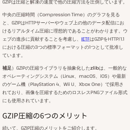
GZIPは圧縮と解凍の速度で他の圧縮方法を圧倒しています。
中央の圧縮時間（Compression Time）のグラフを見る
と、GZIPはHTTPサーバーやウェブ上の他のデータ配信にお
けるリアルタイム圧縮に理想的であることがわかります。ウ
ェブの進歩に貢献することを考慮し、
IETF
はGZIPをHTTP/1.1
における圧縮の3つの標準フォーマットの1つとして批准し
ています。
補足
）GZIPの圧縮ライブラリを抽象化した
zlib
は、一般的な
オペレーティングシステム（Linux、macOS、iOS）や最新
のゲーム機（PlayStation 4、Wii U、Xbox One）で採用さ
れており、画像を圧縮するためのロスレスPNGファイル形式
にも使用されています。
GZIP圧縮の6つのメリット
続いて、GZIP圧縮のメリットをご紹介します。