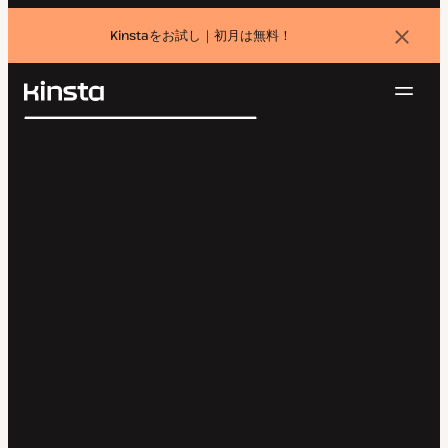
Kinstaをお試し｜初月は無料！
バ
ナ
ー
を
ナ
閉
Kinsta®
検
じ
ビ
プラットフォーム
る
索
ゲ
ソリューション
ログイン
無料でお試し
ー
価格設定
リソース
シ
お問い合わせ
ョ
ン