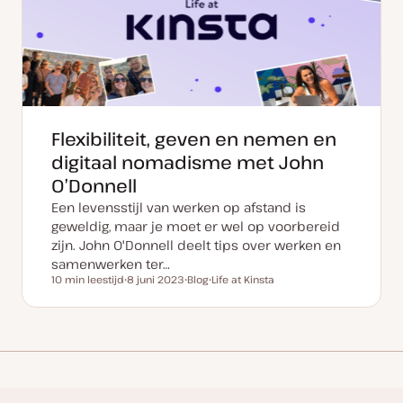
p
d
a
t
e
Flexibiliteit, geven en nemen en
digitaal nomadisme met John
O’Donnell
Een levensstijl van werken op afstand is
geweldig, maar je moet er wel op voorbereid
zijn. John O'Donnell deelt tips over werken en
samenwerken ter…
10 min leestijd
8 juni 2023
Blog
Life at Kinsta
Leestijd
D
P
O
a
o
n
t
s
d
u
t
e
m
t
r
v
y
w
a
p
e
n
e
r
u
p
p