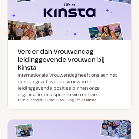
Verder dan Vrouwendag:
leidinggevende vrouwen bij
Kinsta
Internationale Vrouwendag heeft ons aan het
denken gezet over de vrouwen in
leidinggevende posities binnen onze
organisatie, dus spraken we met vie…
17 min leestijd
25 mei 2023
Blog
Life at Kinsta
Leestijd
D
P
O
a
o
n
t
s
d
u
t
e
m
t
r
v
y
w
a
p
e
n
e
r
u
p