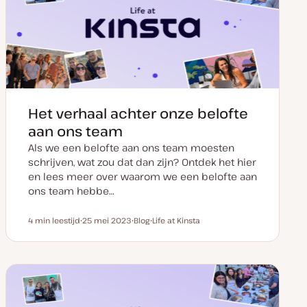
Het verhaal achter onze belofte
aan ons team
Als we een belofte aan ons team moesten
schrijven, wat zou dat dan zijn? Ontdek het hier
en lees meer over waarom we een belofte aan
ons team hebbe…
4 min leestijd
25 mei 2023
Blog
Life at Kinsta
Leestijd
D
P
O
a
o
n
t
s
d
u
t
e
m
t
r
v
y
w
a
p
e
n
e
r
u
p