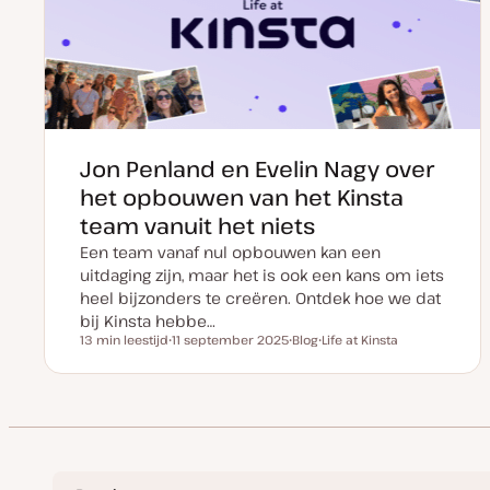
p
d
a
t
e
Jon Penland en Evelin Nagy over
het opbouwen van het Kinsta
team vanuit het niets
Een team vanaf nul opbouwen kan een
uitdaging zijn, maar het is ook een kans om iets
heel bijzonders te creëren. Ontdek hoe we dat
bij Kinsta hebbe…
13 min leestijd
11 september 2025
Blog
Life at Kinsta
Leestijd
D
P
O
a
o
n
t
s
d
u
t
e
m
t
r
v
y
w
a
p
e
n
e
r
u
p
p