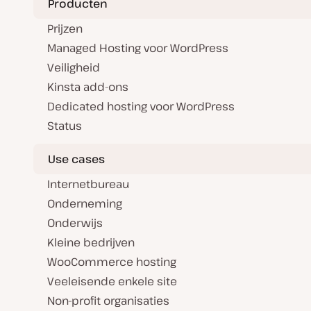
Producten
d
a
t
Prijzen
e
Managed Hosting voor WordPress
Veiligheid
Kinsta add-ons
Dedicated hosting voor WordPress
Status
Use cases
Internetbureau
Onderneming
Onderwijs
Kleine bedrijven
WooCommerce hosting
Veeleisende enkele site
Non-profit organisaties