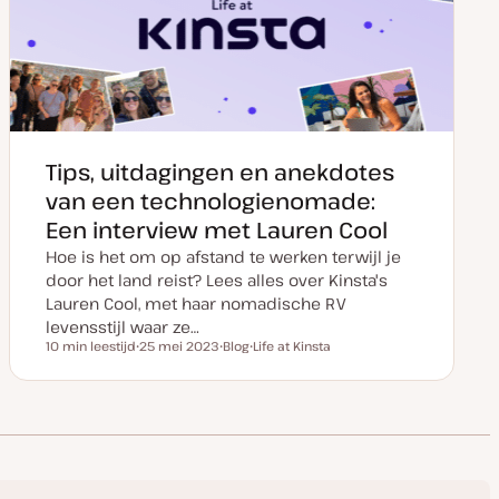
p
d
a
t
e
Tips, uitdagingen en anekdotes
van een technologienomade:
Een interview met Lauren Cool
Hoe is het om op afstand te werken terwijl je
door het land reist? Lees alles over Kinsta's
Lauren Cool, met haar nomadische RV
levensstijl waar ze…
10 min leestijd
25 mei 2023
Blog
Life at Kinsta
Leestijd
D
P
O
a
o
n
t
s
d
u
t
e
m
t
r
v
y
w
a
p
e
n
e
r
u
p
p