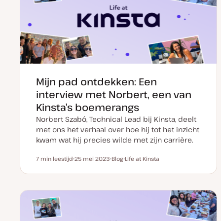
Mijn pad ontdekken: Een
interview met Norbert, een van
Kinsta’s boemerangs
Norbert Szabó, Technical Lead bij Kinsta, deelt
met ons het verhaal over hoe hij tot het inzicht
kwam wat hij precies wilde met zijn carrière.
7 min leestijd
25 mei 2023
Blog
Life at Kinsta
Leestijd
D
P
O
a
o
n
t
s
d
u
t
e
m
t
r
v
y
w
a
p
e
n
e
r
u
p