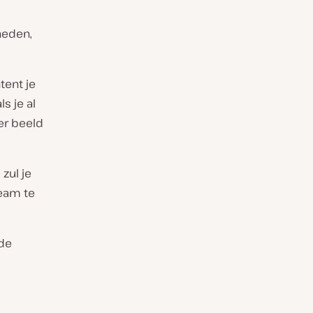
heden,
tent je
s je al
er beeld
zul je
team te
ede