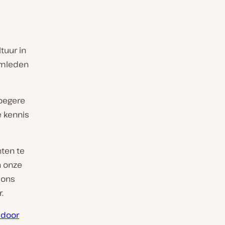
tuur in
amleden
roegere
e kennis
ten te
n onze
 ons
.
sdoor