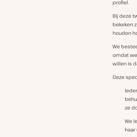
profiel.
Bij deze 
bekeken ze
houden ho
We bestee
omdat we 
willen is
Deze spec
Ieder
behu
ze d
We le
haar 