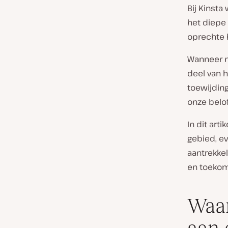
Bij Kinst
het diepe 
oprechte 
Wanneer m
deel van h
toewijding
onze belo
In dit ar
gebied, e
aantrekkel
en toekom
Waar