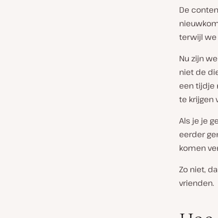
De conten
nieuwkome
terwijl we
Nu zijn w
niet de di
een tijdje
te krijge
Als je je 
eerder ge
komen ver
Zo niet, d
vrienden.