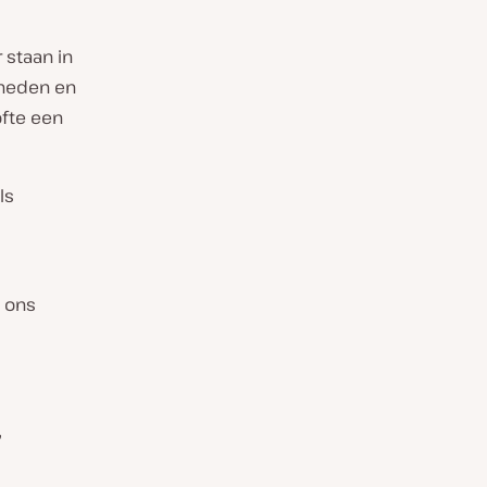
 staan in
s heden en
ofte een
ls
j ons
,