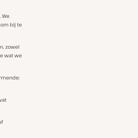
. We
 om bij te
n, zowel
te wat we
armende:
wat
of