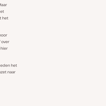
Maar
eet
t het
ehoor
 over
hier
leden het
zet naar