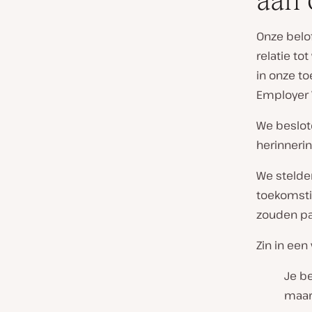
aan 
Onze belof
relatie to
in onze t
Employer 
We beslot
herinneri
We stelde
toekomsti
zouden pa
Zin in een
Je be
maar 