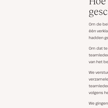
Hoe 
gesc
Om de belo
één verkl
hadden gef
Om dat te
teamleden
van het be
We verstu
verzamelen
teamleden
volgens h
We gingen