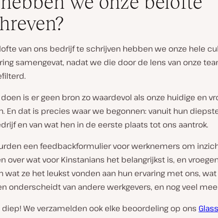
hebben we onze belofte
hreven?
fte van ons bedrijf te schrijven hebben we onze hele cul
aring samengevat, nadat we die door de lens van onze te
ilterd.
 doen is er
geen
bron zo waardevol als onze huidige en v
. En dat is precies waar we begonnen: vanuit hun diepst
drijf en van wat hen in de eerste plaats tot ons aantrok.
urden een feedbackformulier voor werknemers om inzich
 over wat voor Kinstanians het belangrijkst is, en vroege
 wat ze het leukst vonden aan hun ervaring met ons, wat
en onderscheidt van andere werkgevers, en nog veel meer
 diep! We verzamelden ook elke beoordeling op ons
Glas