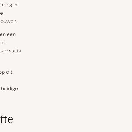
prong in
de
bouwen.
den een
met
ar wat is
op dit
 huidige
fte