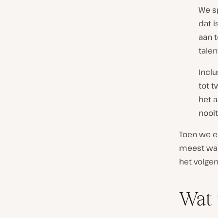
We sp
dat 
aan t
talen
Inclu
tot 
het 
nooit
Toen we e
meest waa
het volgen
Wat 