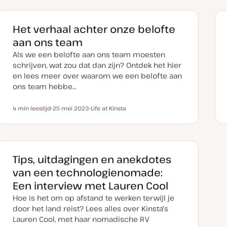
Het verhaal achter onze belofte
aan ons team
Als we een belofte aan ons team moesten
schrijven, wat zou dat dan zijn? Ontdek het hier
en lees meer over waarom we een belofte aan
ons team hebbe…
4 min leestijd
25 mei 2023
Life at Kinsta
Leestijd
D
O
a
n
t
d
u
e
m
r
v
w
a
e
Tips, uitdagingen en anekdotes
n
r
u
p
van een technologienomade:
p
d
Een interview met Lauren Cool
a
t
Hoe is het om op afstand te werken terwijl je
e
door het land reist? Lees alles over Kinsta's
Lauren Cool, met haar nomadische RV