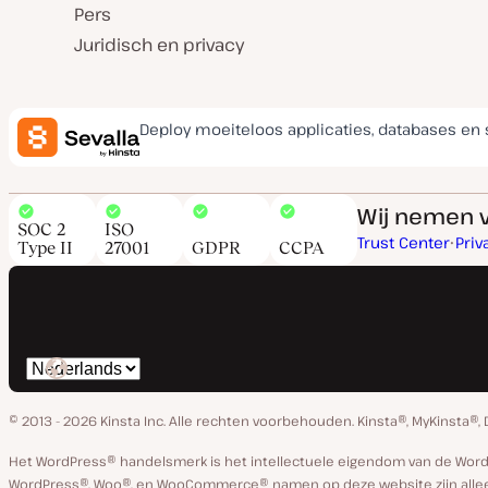
Pers
Juridisch en privacy
Deploy moeiteloos applicaties, databases en 
Wij nemen v
SOC 2
ISO
Trust Center
Priv
Type II
27001
GDPR
CCPA
Selecteer
taal
© 2013 - 2026 Kinsta Inc. Alle rechten voorbehouden.
Kinsta®, MyKinsta®,
Het WordPress® handelsmerk is het intellectuele eigendom van de Wor
WordPress®, Woo®, en WooCommerce® namen op deze website zijn alleen 