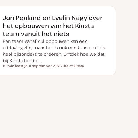
Jon Penland en Evelin Nagy over
het opbouwen van het Kinsta
team vanuit het niets
Een team vanaf nul opbouwen kan een
uitdaging zijn, maar het is ook een kans om iets
heel bijzonders te creëren. Ontdek hoe we dat
bij Kinsta hebbe…
13 min leestijd
11 september 2025
Life at Kinsta
Leestijd
D
O
a
n
t
d
u
e
m
r
v
w
a
e
n
r
u
p
p
d
a
t
e