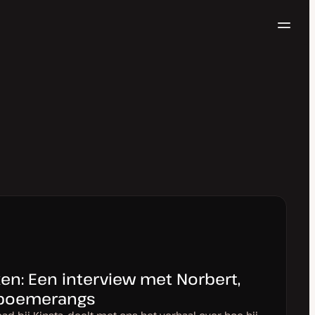
Navig
Probeer gratis
en: Een interview met Norbert,
s boemerangs