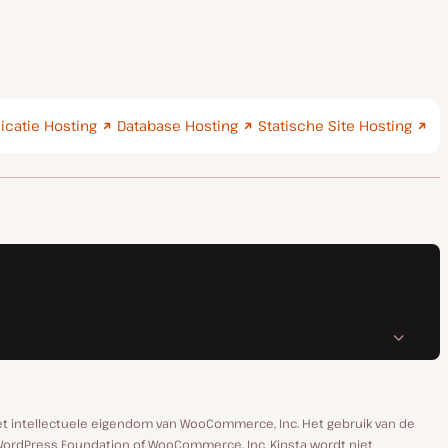
icatie Hosting
Database Hosting
Statische Site Hosting
 intellectuele eigendom van WooCommerce, Inc. Het gebruik van de
ordPress Foundation of WooCommerce, Inc. Kinsta wordt niet