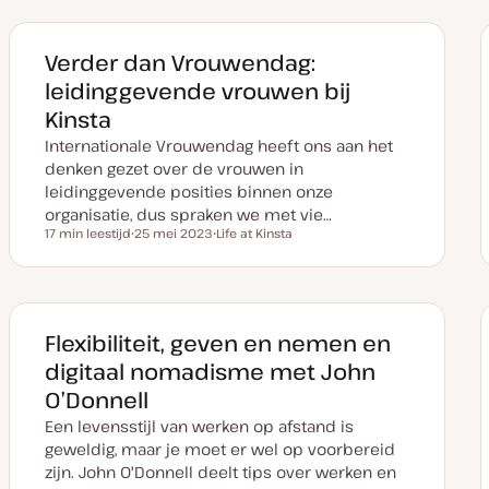
Verder dan Vrouwendag:
leidinggevende vrouwen bij
Kinsta
Internationale Vrouwendag heeft ons aan het
denken gezet over de vrouwen in
leidinggevende posities binnen onze
organisatie, dus spraken we met vie…
17 min leestijd
25 mei 2023
Life at Kinsta
Leestijd
D
O
a
n
t
d
u
e
m
r
v
w
a
e
Flexibiliteit, geven en nemen en
n
r
u
p
digitaal nomadisme met John
p
d
O’Donnell
a
t
Een levensstijl van werken op afstand is
e
geweldig, maar je moet er wel op voorbereid
zijn. John O'Donnell deelt tips over werken en