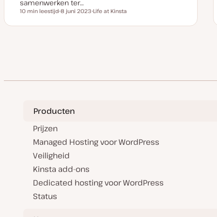
samenwerken ter…
10 min leestijd
8 juni 2023
Life at Kinsta
Leestijd
D
O
a
n
t
d
u
e
m
r
v
w
a
e
n
r
u
p
p
d
a
t
e
Producten
Prijzen
Managed Hosting voor WordPress
Veiligheid
Kinsta add-ons
Dedicated hosting voor WordPress
Status