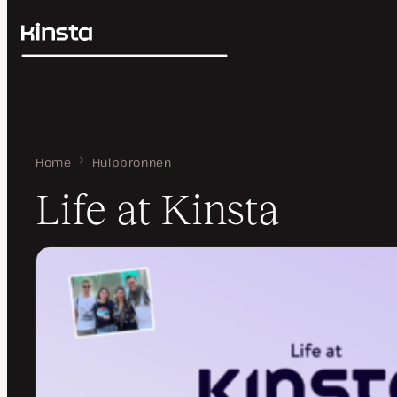
Kinsta®
Zoeken
Platform
Oplossingen
Inloggen
Prijzen
Bronnen
Contact
Home
Life at Kinsta
Hulpbronnen
Life at Kinsta