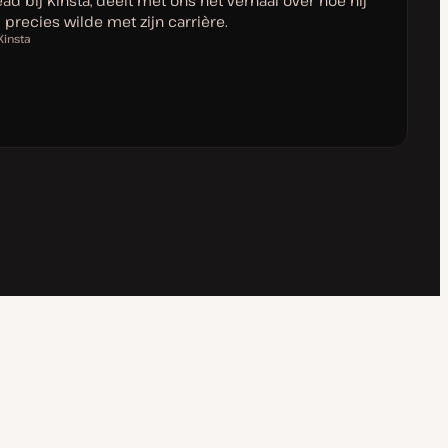
ad bij Kinsta, deelt met ons het verhaal over hoe hij
j precies wilde met zijn carrière.
 Kinsta