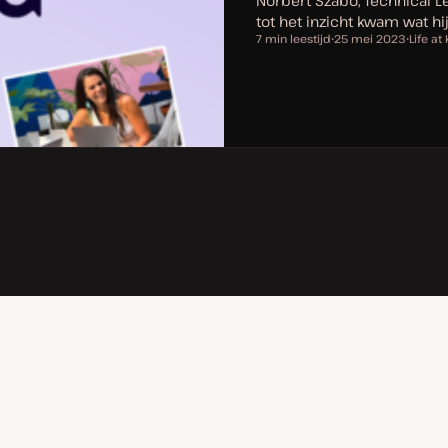
Norbert Szabó, Technical Le
tot het inzicht kwam wat hi
7 min leestijd
25 mei 2023
Life at
Leestijd
D
O
a
n
t
d
u
e
m
r
v
w
a
e
n
r
u
p
p
d
a
t
e