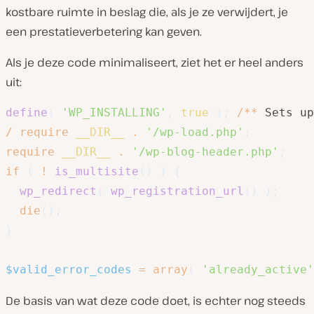
kostbare ruimte in beslag die, als je ze verwijdert, je
een prestatieverbetering kan geven.
Als je deze code minimaliseert, ziet het er heel anders
uit:
define
(
'WP_INSTALLING'
,
true
)
;
/
**
 Sets up
/
require
__DIR__
.
'/wp-load.php'
;
require
__DIR__
.
'/wp-blog-header.php'
;
if
(
!
is_multisite
(
)
)
{
wp_redirect
(
wp_registration_url
(
)
)
;
die
(
)
;
}
$valid_error_codes
=
array
(
'already_active'
De basis van wat deze code doet, is echter nog steeds