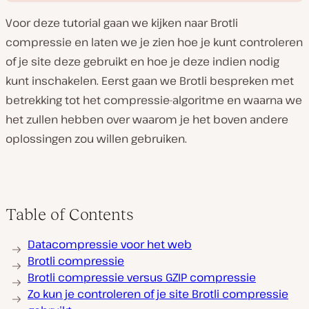
Voor deze tutorial gaan we kijken naar Brotli
compressie en laten we je zien hoe je kunt controleren
of je site deze gebruikt en hoe je deze indien nodig
kunt inschakelen. Eerst gaan we Brotli bespreken met
V
betrekking tot het compressie-algoritme en waarna we
i
d
het zullen hebben over waarom je het boven andere
e
o
oplossingen zou willen gebruiken.
a
f
s
p
e
l
e
Table of Contents
n
Datacompressie voor het web
Brotli compressie
Brotli compressie versus GZIP compressie
Zo kun je controleren of je site Brotli compressie