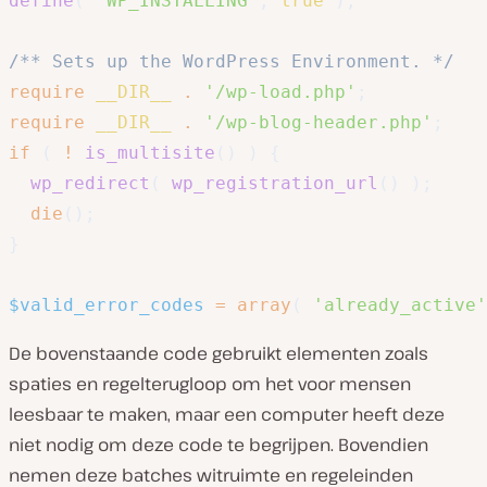
define
(
'WP_INSTALLING'
,
true
)
;
/** Sets up the WordPress Environment. */
require
__DIR__
.
'/wp-load.php'
;
require
__DIR__
.
'/wp-blog-header.php'
;
if
(
!
is_multisite
(
)
)
{
wp_redirect
(
wp_registration_url
(
)
)
;
die
(
)
;
}
$valid_error_codes
=
array
(
'already_active'
De bovenstaande code gebruikt elementen zoals
spaties en regelterugloop om het voor mensen
leesbaar te maken, maar een computer heeft deze
niet nodig om deze code te begrijpen. Bovendien
nemen deze batches witruimte en regeleinden