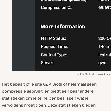
De Gift of Speed we
Het bepaalt of je site GZIP, Brotli of helemaal geen
compressie gebruikt, en biedt een paar andere
statistieken om je te helpen beslissen wat je
vervolgens moet doen. Deze statistieken bieden