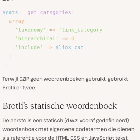
$cats
=
get_categories
(
array
(
'taxonomy'
=>
'link_category'
,
'hierarchical'
=>
0
,
'include'
=>
$link_cat
,
)
)
;
Terwijl GZIP geen woordenboeken gebruikt, gebruikt
Brotli er
twee
.
Brotli’s statische woordenboek
De eerste is een statisch (d.w.z. vooraf gedefinieerd)
woordenboek met algemene codetermen die dienen
als referentie voor de HTML, CSS en JavaScript tekst.