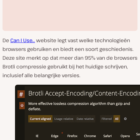
De
Can I Use…
website legt vast welke technologieën
browsers gebruiken en biedt een soort geschiedenis.
Deze site merkt op dat meer dan 95% van de browsers
Brotli compressie gebruikt bij het huidige schrijven,
V
inclusief alle belangrijke versies.
i
d
e
o
a
f
s
p
e
l
e
n