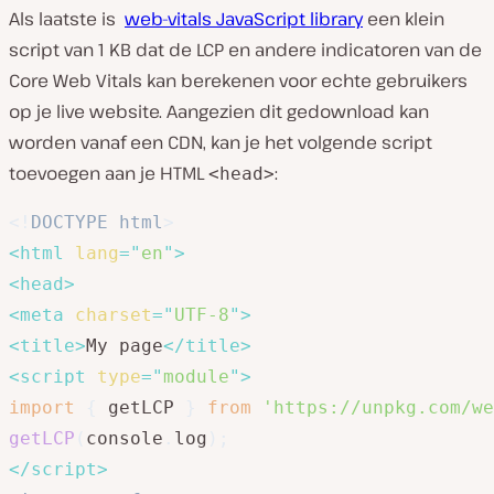
Als laatste is
web-vitals JavaScript library
een klein
script van 1 KB dat de LCP en andere indicatoren van de
Core Web Vitals kan berekenen voor echte gebruikers
op je live website. Aangezien dit gedownload kan
worden vanaf een CDN, kan je het volgende script
toevoegen aan je HTML
:
<head>
<!
DOCTYPE
html
>
<
html
lang
=
"
en
"
>
<
head
>
<
meta
charset
=
"
UTF-8
"
>
<
title
>
My page
</
title
>
<
script
type
=
"
module
"
>
import
{
 getLCP 
}
from
'https://unpkg.com/we
getLCP
(
console
.
log
)
;
</
script
>