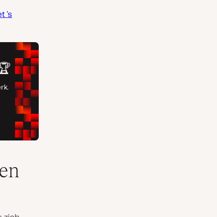
t ’s
ten