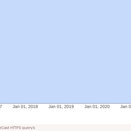
Cast HTTPS query’s