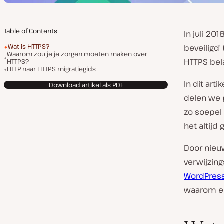
Table of Contents
In juli 20
Wat is HTTPS?
beveiligd’
Waarom zou je je zorgen moeten maken over
HTTPS bela
HTTPS?
HTTP naar HTTPS migratiegids
In dit art
Download artikel als PDF
delen we 
zo soepel 
het altijd
Door nieu
verwijzin
WordPress
waarom e