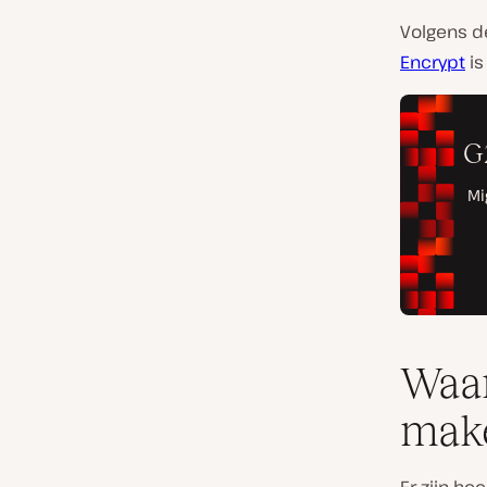
Volgens d
Encrypt
is
Waar
mak