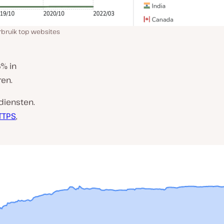
rbruik top websites
6% in
ren.
 diensten.
TTPS
,