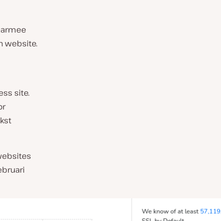
waarmee
n website.
ss site.
or
ekst
websites
ebruari