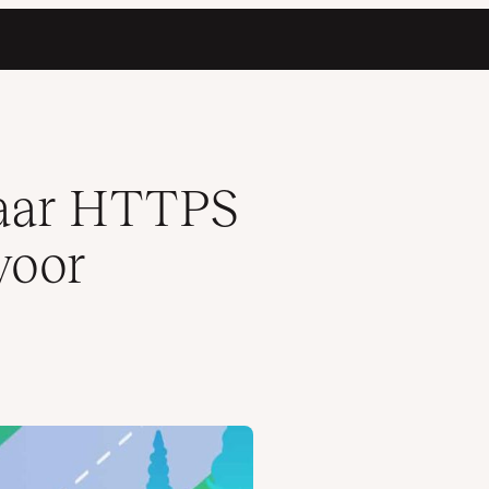
s
aar HTTPS
voor