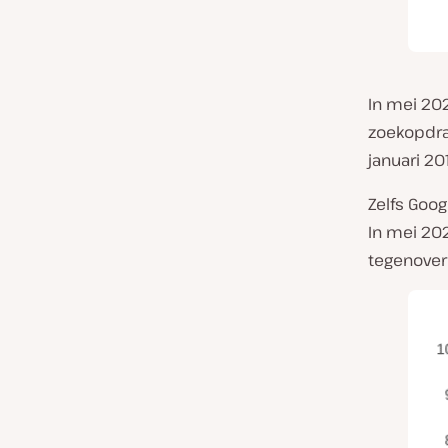
In mei 20
zoekopdrac
januari 20
Zelfs Goog
In mei 20
tegenover