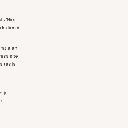
ls ‘Niet
ndsdien is
ratie en
ess site
sites is
m je
et