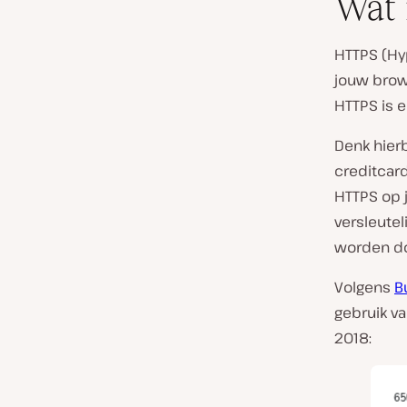
Wat
HTTPS (Hy
jouw brow
HTTPS is e
Denk hierb
creditcar
HTTPS op j
versleutel
worden d
Volgens
B
gebruik va
2018: