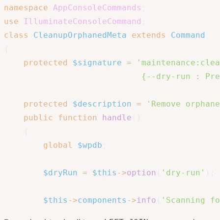
namespace
AppConsoleCommands
;
use
IlluminateConsoleCommand
;
class
CleanupOrphanedMeta
extends
Command
{
protected
$signature
=
'maintenance:clea
                            {--dry-run : Pre
protected
$description
=
'Remove orphane
public
function
handle
(
)
{
global
$wpdb
;
$dryRun
=
$this
->
option
(
'dry-run'
)
;
$this
->
components
->
info
(
'Scanning fo