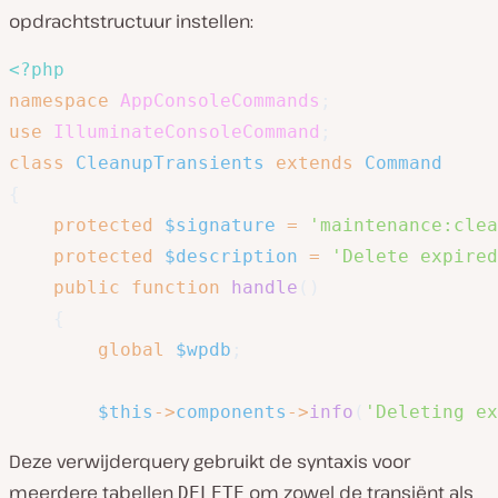
opdrachtstructuur instellen:
<?php
namespace
AppConsoleCommands
;
use
IlluminateConsoleCommand
;
class
CleanupTransients
extends
Command
{
protected
$signature
=
'maintenance:clea
protected
$description
=
'Delete expired
public
function
handle
(
)
{
global
$wpdb
;
$this
->
components
->
info
(
'Deleting ex
Deze verwijderquery gebruikt de syntaxis voor
meerdere tabellen
om zowel de transiënt als
DELETE