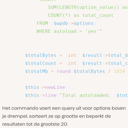
                SUM(LENGTH(option_value)) as
                COUNT(*) as total_count

            FROM 
{
$wpdb
->
options
}
            WHERE autoload = 'yes'"
)
;
$totalBytes
=
(
int
)
$result
->
total_b
$totalCount
=
(
int
)
$result
->
total_c
$totalMb
=
round
(
$totalBytes
/
1024
$this
->
newLine
(
)
;
$this
->
line
(
"Total autoloaded: 
{
$tot
Het commando voert een query uit voor options boven
je drempel, sorteert ze op grootte en beperkt de
resultaten tot de grootste 20: