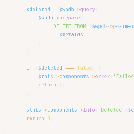
$deleted
=
$wpdb
->
query
(
$wpdb
->
prepare
(
"DELETE FROM 
{
$wpdb
->
postmet
...
$metaIds
)
)
;
if
(
$deleted
===
false
)
{
$this
->
components
->
error
(
'Failed
return
1
;
}
$this
->
components
->
info
(
"Deleted 
{
$d
return
0
;
}