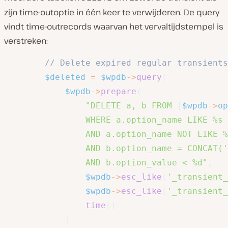
zijn time-outoptie in één keer te verwijderen. De query
vindt time-outrecords waarvan het vervaltijdstempel is
verstreken:
// Delete expired regular transients
$deleted
=
$wpdb
->
query
(
$wpdb
->
prepare
(
"DELETE a, b FROM 
{
$wpdb
->
op
                WHERE a.option_name LIKE %s

                AND a.option_name NOT LIKE %
                AND b.option_name = CONCAT('
                AND b.option_value < %d"
,
$wpdb
->
esc_like
(
'_transient_
$wpdb
->
esc_like
(
'_transient_
time
(
)
)