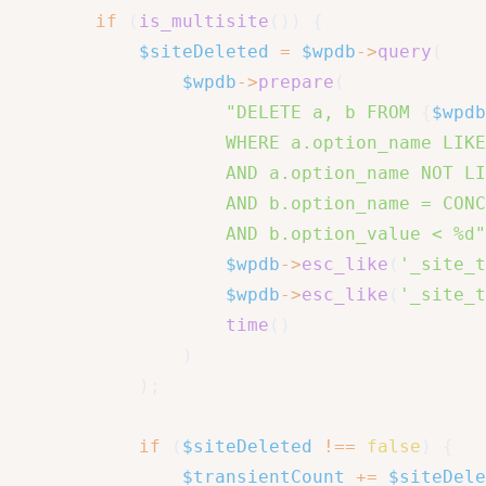
if
(
is_multisite
(
)
)
{
$siteDeleted
=
$wpdb
->
query
(
$wpdb
->
prepare
(
"DELETE a, b FROM 
{
$wpdb
                    WHERE a.option_name LIKE
                    AND a.option_name NOT LI
                    AND b.option_name = CONC
                    AND b.option_value < %d"
$wpdb
->
esc_like
(
'_site_t
$wpdb
->
esc_like
(
'_site_t
time
(
)
)
)
;
if
(
$siteDeleted
!==
false
)
{
$transientCount
+=
$siteDele