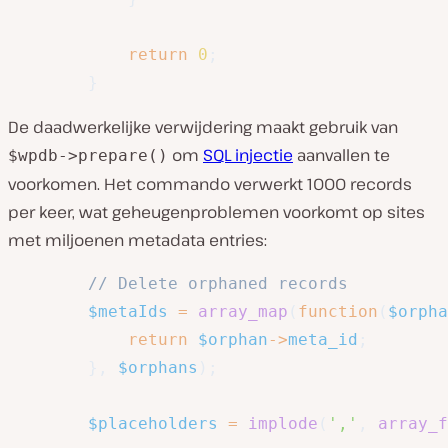
return
0
;
}
De daadwerkelijke verwijdering maakt gebruik van
om
SQL injectie
aanvallen te
$wpdb->prepare()
voorkomen. Het commando verwerkt 1000 records
per keer, wat geheugenproblemen voorkomt op sites
met miljoenen metadata entries:
// Delete orphaned records
$metaIds
=
array_map
(
function
(
$orpha
return
$orphan
->
meta_id
;
}
,
$orphans
)
;
$placeholders
=
implode
(
','
,
array_f