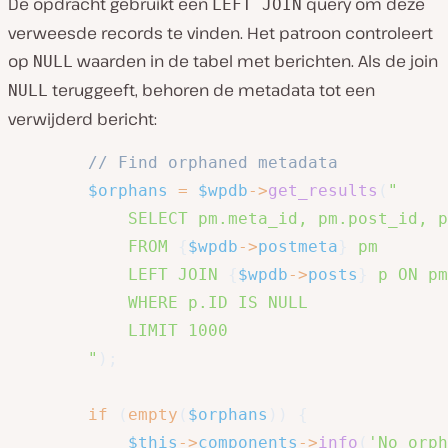
De opdracht gebruikt een
query om deze
LEFT JOIN
verweesde records te vinden. Het patroon controleert
op
waarden in de tabel met berichten. Als de join
NULL
teruggeeft, behoren de metadata tot een
NULL
verwijderd bericht:
// Find orphaned metadata
$orphans
=
$wpdb
->
get_results
(
"

            SELECT pm.meta_id, pm.post_id, p
            FROM 
{
$wpdb
->
postmeta
}
 pm

            LEFT JOIN 
{
$wpdb
->
posts
}
 p ON pm
            WHERE p.ID IS NULL

            LIMIT 1000

        "
)
;
if
(
empty
(
$orphans
)
)
{
$this
->
components
->
info
(
'No orph