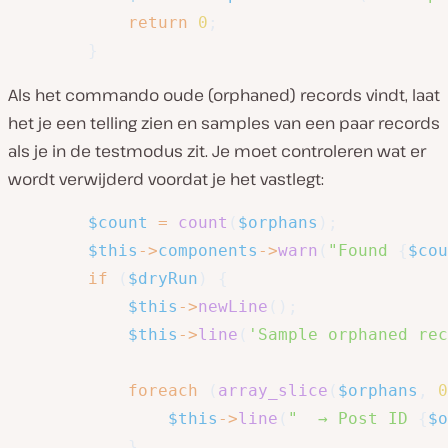
return
0
;
}
Als het commando oude (orphaned) records vindt, laat
het je een telling zien en samples van een paar records
als je in de testmodus zit. Je moet controleren wat er
wordt verwijderd voordat je het vastlegt:
$count
=
count
(
$orphans
)
;
$this
->
components
->
warn
(
"Found 
{
$cou
if
(
$dryRun
)
{
$this
->
newLine
(
)
;
$this
->
line
(
'Sample orphaned rec
foreach
(
array_slice
(
$orphans
,
0
$this
->
line
(
"  → Post ID 
{
$o
}