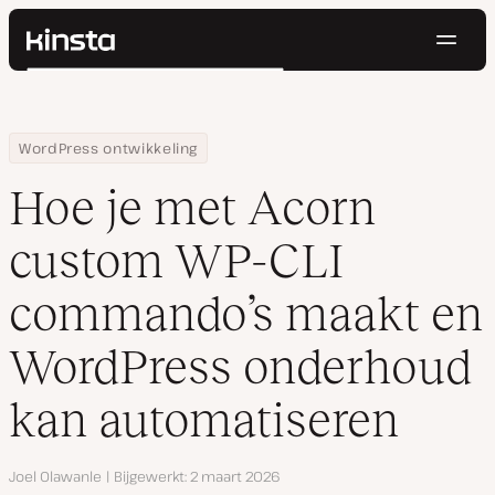
Navig
Kinsta®
Zoeken
Platform
Oplossingen
Inloggen
Probeer gratis
Home
Hulpbronnen
Blog
Hoe je met Acorn custom WP-CLI commando’s maakt en WordPr
WordPress ontwikkeling
Prijzen
Bronnen
Hoe je met Acorn
Contact
custom WP-CLI
commando’s maakt en
WordPress onderhoud
kan automatiseren
Auteur
Joel Olawanle
Bijgewerkt
2 maart 2026