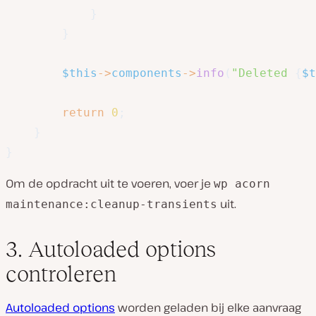
}
}
$this
->
components
->
info
(
"Deleted 
{
$t
return
0
;
}
}
Om de opdracht uit te voeren, voer je
wp acorn
uit.
maintenance:cleanup-transients
3. Autoloaded options
controleren
Autoloaded options
worden geladen bij elke aanvraag