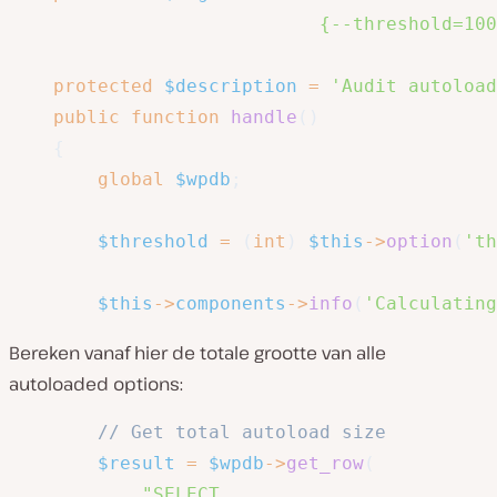
                            {--threshold=100
protected
$description
=
'Audit autoload
public
function
handle
(
)
{
global
$wpdb
;
$threshold
=
(
int
)
$this
->
option
(
'th
$this
->
components
->
info
(
'Calculating
Bereken vanaf hier de totale grootte van alle
autoloaded options:
// Get total autoload size
$result
=
$wpdb
->
get_row
(
"SELECT 
