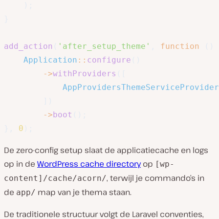
)
;
}
add_action
(
'after_setup_theme'
,
function
(
)
Application
::
configure
(
)
->
withProviders
(
[
AppProvidersThemeServiceProvider
]
)
->
boot
(
)
;
}
,
0
)
;
De zero-config setup slaat de applicatiecache en logs
op in de
WordPress cache directory
op
[wp-
, terwijl je commando’s in
content]/cache/acorn/
de
map van je thema staan.
app/
De traditionele structuur volgt de Laravel conventies,