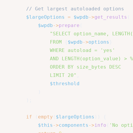
// Get largest autoloaded options
$largeOptions
=
$wpdb
->
get_results
(
$wpdb
->
prepare
(
"SELECT option_name, LENGTH(
                FROM 
{
$wpdb
->
options
}
                WHERE autoload = 'yes'

                AND LENGTH(option_value) > %
                ORDER BY size_bytes DESC

                LIMIT 20"
,
$threshold
)
)
;
if
(
empty
(
$largeOptions
)
)
{
$this
->
components
->
info
(
'No opti