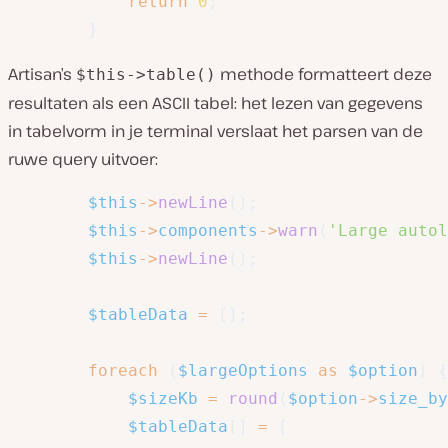
return
0
;
}
Artisan’s
methode formatteert deze
$this->table()
resultaten als een ASCII tabel: het lezen van gegevens
in tabelvorm in je terminal verslaat het parsen van de
ruwe query uitvoer:
$this
->
newLine
(
)
;
$this
->
components
->
warn
(
'Large autol
$this
->
newLine
(
)
;
$tableData
=
[
]
;
foreach
(
$largeOptions
as
$option
)
{
$sizeKb
=
round
(
$option
->
size_by
$tableData
[
]
=
[