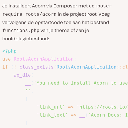
Je installeert Acorn via Composer met
composer
in de project root. Voeg
require roots/acorn
vervolgens de opstartcode toe aan het bestand
van je thema of aan je
functions.php
hoofdpluginbestand:
<?php
use
RootsAcornApplication
;
if
(
!
class_exists
(
RootsAcornApplication
::
cl
wp_die
(
__
(
'You need to install Acorn to use
''
,
[
'link_url'
=>
'https://roots.io/
'link_text'
=>
__
(
'Acorn Docs: I
]