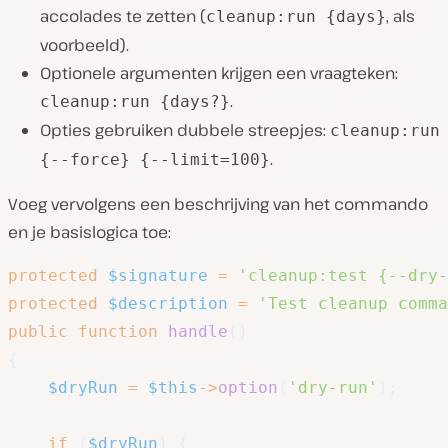
accolades te zetten (
, als
cleanup:run {days}
voorbeeld).
Optionele argumenten krijgen een vraagteken:
.
cleanup:run {days?}
Opties gebruiken dubbele streepjes:
cleanup:run
.
{--force} {--limit=100}
Voeg vervolgens een beschrijving van het commando
en je basislogica toe:
protected
$signature
=
'cleanup:test {--dry-
protected
$description
=
'Test cleanup comma
public
function
handle
(
)
{
$dryRun
=
$this
->
option
(
'dry-run'
)
;
if
(
$dryRun
)
{