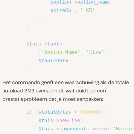
$option
->
option_name
,
$sizeKb
.
' KB'
]
;
}
$this
->
table
(
[
'Option Name'
,
'Size'
]
,
$tableData
)
;
Het commando geeft een waarschuwing als de totale
autoload 3MB overschrijdt, wat duidt op een
prestatieprobleem dat je moet aanpakken:
if
(
$totalBytes
>
3000000
)
{
$this
->
newLine
(
)
;
$this
->
components
->
error
(
'Warnin