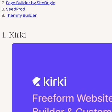
Page Builder by SiteOrigin
SeedProd
Themify Builder
1. Kirki