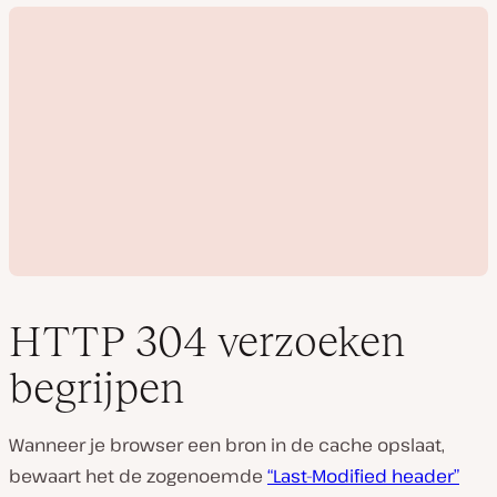
HTTP 304 verzoeken
begrijpen
V
i
Wanneer je browser een bron in de cache opslaat,
d
e
bewaart het de zogenoemde
“Last-Modified header”
o