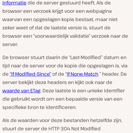
a
informatie
die de server gestuurd heeft. Als de
f
s
browser een verzoek krijgt voor een webpagina
p
waarvan een opgeslagen kopie bestaat, maar niet
e
l
zeker weet of dat de laatste versie is, stuurt de
e
n
browser een “voorwaardelijk validatie” verzoek naar de
server.
De browser stuurt daarin de “Last-Modified” datum en
tijd naar de server voor de kopie die opgeslagen is, via
de
“If-Modified-Since”
of de “
If-None-Match
” header. De
server bekijkt deze headers en kijkt ook naar de
waarde van ETag
. Deze laatste is een unieke identifier
die gebruikt wordt om een bepaalde versie van een
specifieke bron te identificeren.
Als de waarden voor deze bestanden hetzelfde zijn,
stuurt de server de HTTP 304 Not Modified