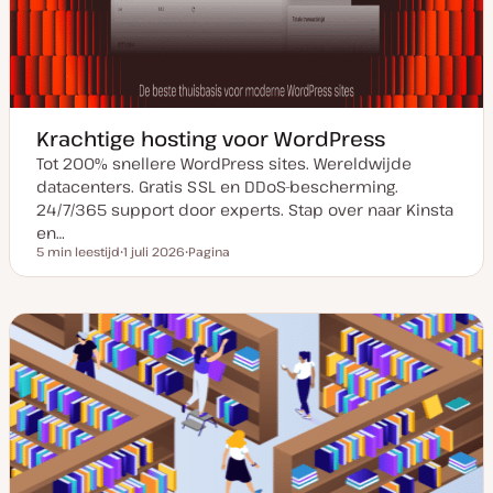
Krachtige hosting voor WordPress
Tot 200% snellere WordPress sites. Wereldwijde
datacenters. Gratis SSL en DDoS-bescherming.
24/7/365 support door experts. Stap over naar Kinsta
en…
5 min leestijd
1 juli 2026
Pagina
Leestijd
D
P
a
o
t
s
u
t
m
t
v
y
a
p
n
e
u
p
d
a
t
e