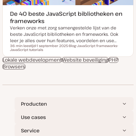
De 40 beste JavaScript bibliotheken en
frameworks
Verken onze met zorg samengestelde lijst van de
beste JavaScript bibliotheken en frameworks. Ook
leer je alles over hun features, voordelen en use…
36 min leestijd
1 september 2025
Blog
JavaScript frameworks
Leestijd
JavaScript tutorials
D
P
O
O
a
o
n
n
t
s
d
d
Lokale webdevelopment
Website beveiliging
PHP
u
t
e
e
Browsers
m
t
r
r
v
y
w
w
a
p
e
e
n
e
r
r
u
p
p
p
d
a
t
e
Producten
Use cases
Service