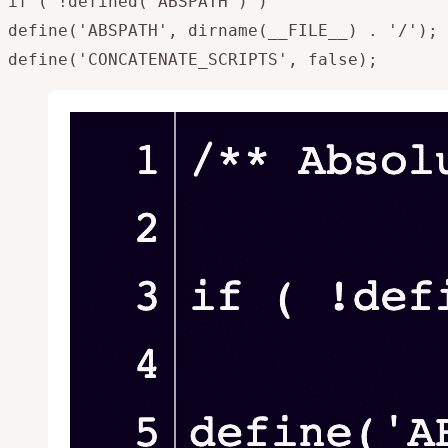
if ( !defined('ABSPATH') )
define('ABSPATH', dirname(__FILE__) . '/');
define('CONCATENATE_SCRIPTS', false);