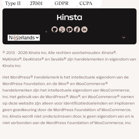
Type II
27001
GDPR
CCPA
Kinsta
Kinsta
Kinsta
Kinsta
Kinsta
Selecteer
op
op
op
op
op
taal
GitHub
X
YouTube
Facebook
Linkedin
© 2013 - 2026 Kinsta Inc. Alle rechten voorbehouden.
Kinsta®,
MyKinsta®, DevKinsta® en Sevalla® zijn handelsmerken in eigendom van
Kinsta Inc.
Het WordPress® handelsmerk is het intellectuele eigendom van de
WordPress Foundation, en de Woo® en WooCommerce®
handelsmerken zijn het intellectuele eigendom van WooCommerce,
Inc. Het gebruik van de WordPress®, Woo®, en WooCommerce® namen
op deze website zijn alleen voor identificatiedoeleinden en impliceren
geen goedkeuring door de WordPress Foundation of WooCommerce,
Inc. Kinsta wordt niet onderschreven door, is geen eigendom van en is
niet verbonden aan de WordPress Foundation of WooCommerce, Inc.