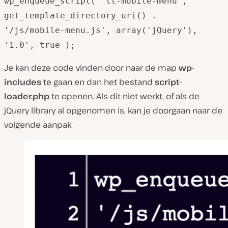
wp_enqueue_script( 'tt-mobile-menu',
get_template_directory_uri() .
'/js/mobile-menu.js', array('jQuery'),
'1.0', true );
Je kan deze code vinden door naar de map
wp-
includes
te gaan en dan het bestand
script-
loader.php
te openen. Als dit niet werkt, of als de
jQuery library al opgenomen is, kan je doorgaan naar de
volgende aanpak.