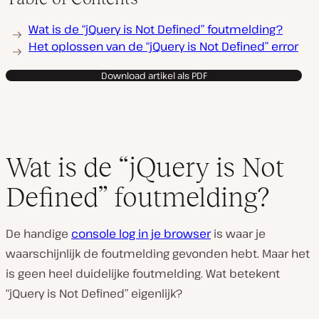
V
Wat is de “jQuery is Not Defined” foutmelding?
i
d
Het oplossen van de “jQuery is Not Defined” error
e
o
Download artikel als PDF
a
f
s
p
e
l
e
n
Wat is de “jQuery is Not
Defined” foutmelding?
De handige
console log in je browser
is waar je
waarschijnlijk de foutmelding gevonden hebt. Maar het
is geen heel duidelijke foutmelding. Wat betekent
“jQuery is Not Defined” eigenlijk?