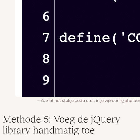
Zo ziet het stukje code eruit in je wp-config.php b
Methode 5: Voeg de jQuery
library handmatig toe