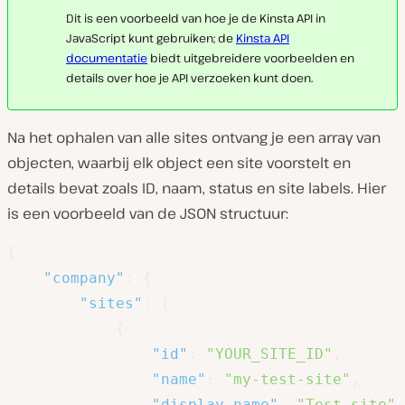
Dit is een voorbeeld van hoe je de Kinsta API in
JavaScript kunt gebruiken; de
Kinsta API
documentatie
biedt uitgebreidere voorbeelden en
details over hoe je API verzoeken kunt doen.
Na het ophalen van alle sites ontvang je een array van
objecten, waarbij elk object een site voorstelt en
details bevat zoals ID, naam, status en site labels. Hier
is een voorbeeld van de JSON structuur:
{
"company"
:
{
"sites"
:
[
{
"id"
:
"YOUR_SITE_ID"
,
"name"
:
"my-test-site"
,
"display_name"
:
"Test site"
,