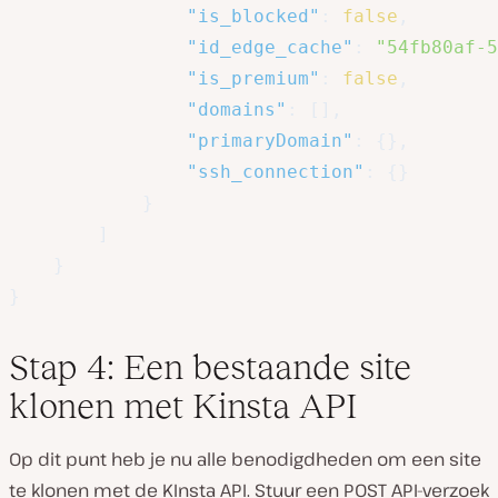
"is_blocked"
:
false
,
"id_edge_cache"
:
"54fb80af-5
"is_premium"
:
false
,
"domains"
:
[
]
,
"primaryDomain"
:
{
}
,
"ssh_connection"
:
{
}
}
]
}
}
Stap 4: Een bestaande site
klonen met Kinsta API
Op dit punt heb je nu alle benodigdheden om een site
te klonen met de KInsta API. Stuur een POST API-verzoek