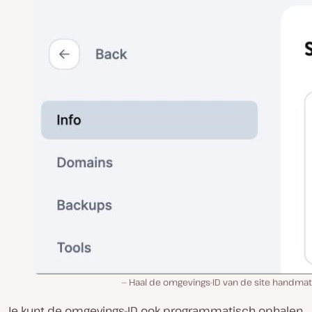
Haal de omgevings-ID van de site handmati
Je kunt de omgevings-ID ook programmatisch ophalen