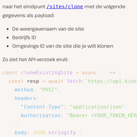
naar het eindpunt
met de volgende
/sites/clone
gegevens als payload:
De weergavenaam van de site
Bedrijfs ID
Omgevings-ID van de site die je wilt klonen
Zo ziet het API-verzoek eruit:
const
cloneExistingSite
=
async
(
)
=>
{
const
 resp 
=
await
fetch
(
`
https://api.kins
method
:
"POST"
,
headers
:
{
"Content-Type"
:
"application/json"
,
Authorization
:
"Bearer <YOUR_TOKEN_HER
}
,
body
:
JSON
.
stringify
(
{