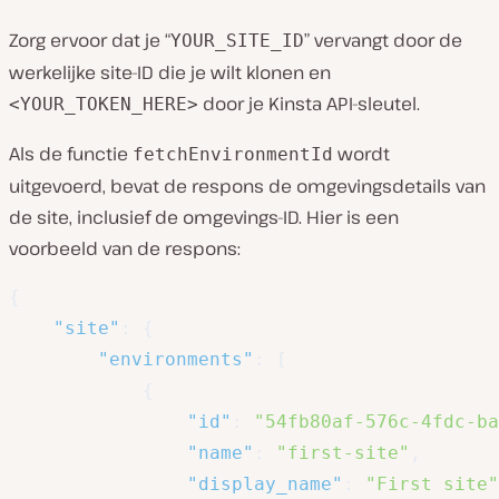
Zorg ervoor dat je “
” vervangt door de
YOUR_SITE_ID
werkelijke site-ID die je wilt klonen en
door je Kinsta API-sleutel.
<YOUR_TOKEN_HERE>
Als de functie
wordt
fetchEnvironmentId
uitgevoerd, bevat de respons de omgevingsdetails van
de site, inclusief de omgevings-ID. Hier is een
voorbeeld van de respons:
{
"site"
:
{
"environments"
:
[
{
"id"
:
"54fb80af-576c-4fdc-ba
"name"
:
"first-site"
,
"display_name"
:
"First site"