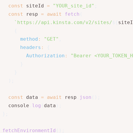
const
 siteId 
=
"YOUR_site_id"
;
const
 resp 
=
await
fetch
(
`
https://api.kinsta.com/v2/sites/
${
siteI
{
method
:
"GET"
,
headers
:
{
Authorization
:
"Bearer <YOUR_TOKEN_H
}
}
)
;
const
 data 
=
await
 resp
.
json
(
)
;
  console
.
log
(
data
)
;
}
;
fetchEnvironmentId
(
)
;