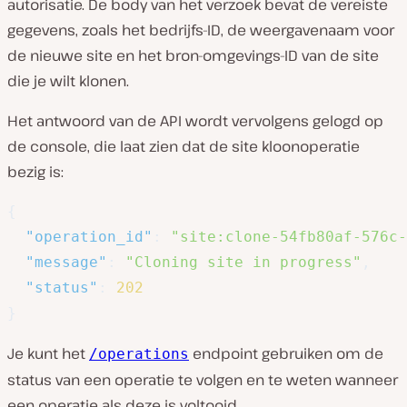
autorisatie. De body van het verzoek bevat de vereiste
gegevens, zoals het bedrijfs-ID, de weergavenaam voor
de nieuwe site en het bron-omgevings-ID van de site
die je wilt klonen.
Het antwoord van de API wordt vervolgens gelogd op
de console, die laat zien dat de site kloonoperatie
bezig is:
{
"operation_id"
:
"site:clone-54fb80af-576c-
"message"
:
"Cloning site in progress"
,
"status"
:
202
}
Je kunt het
endpoint gebruiken om de
/operations
status van een operatie te volgen en te weten wanneer
een operatie als deze is voltooid.