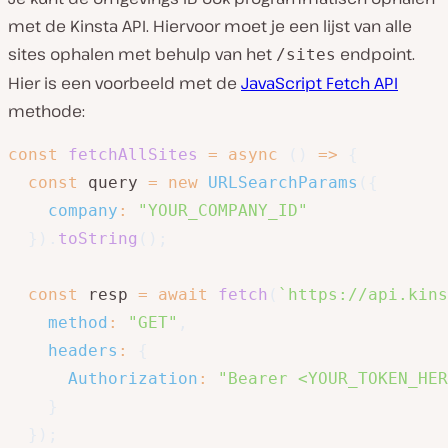
met de Kinsta API. Hiervoor moet je een lijst van alle
sites ophalen met behulp van het
endpoint.
/sites
Hier is een voorbeeld met de
JavaScript Fetch API
methode:
const
fetchAllSites
=
async
(
)
=>
{
const
 query 
=
new
URLSearchParams
(
{
company
:
"YOUR_COMPANY_ID"
}
)
.
toString
(
)
;
const
 resp 
=
await
fetch
(
`
https://api.kins
method
:
"GET"
,
headers
:
{
Authorization
:
"Bearer <YOUR_TOKEN_HER
}
}
)
;