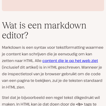
Wat is een markdown
editor?
V
i
Markdown is een syntax voor tekstformatting waarmee
d
e
je content kan schrijven die je eenvoudig om kan
o
a
zetten naar HTML. Alle
content die je op het web ziet
f
s
(inclusief dit artikel) is in HTML geschreven. Wanneer je
p
de inspectietool van je browser gebruikt om de code
e
l
van een pagina te bekijken, zul je de teksten standaard
e
n
in HTML zien.
Stel dat je bijvoorbeeld een regel tekst dikgedrukt wil
maken. In HTML kan je dat doen door de
tags te
<b>