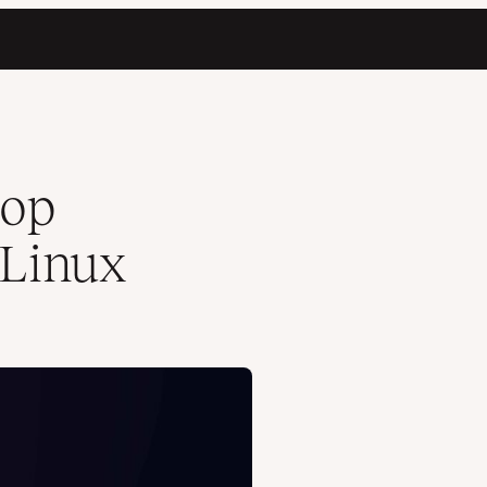
 op
Linux