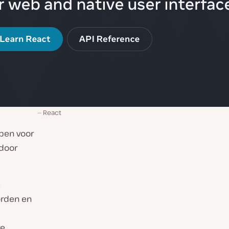
React
rpen voor
 door
e
orden en
re