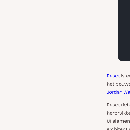
React
is 
het bouwe
Jordan Wa
React ric
herbruikb
UI elemen
architect