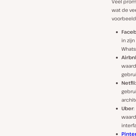
Veel promi
wat de vee
voorbeelde
Face
in zi
Whats
Airbn
waardo
gebrui
Netfli
gebru
archi
Uber
:
waard
interf
Pinte