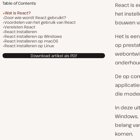
Table of Contents
React is 
Wat is React?
het inste
Door wie wordt React gebruikt?
bouwen va
Voordelen van het gebruik van React
Vereisten React
React installeren
Het is ee
React installeren op Windows
React installeren op macOS
op prestat
React installeren op Linux
webontwik
Download artikel als PDF
onderhoud
De op com
applicati
die moder
In deze ui
Windows, 
belang va
komen.