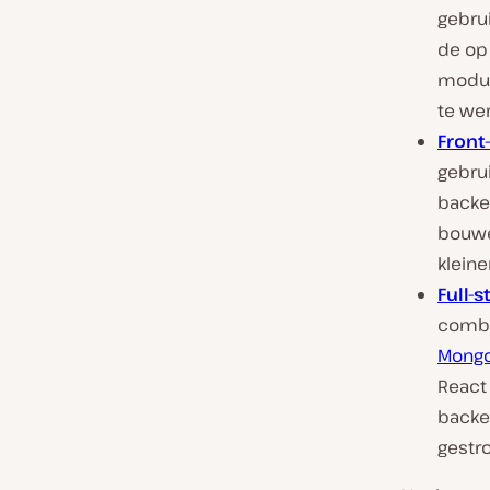
gebru
de op
modul
te wer
Front
gebru
backe
bouwe
klein
Full-
combi
Mong
React
backe
gestr