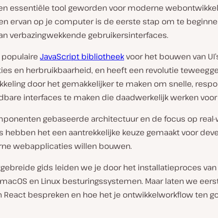
een essentiële tool geworden voor moderne webontwikkel
llen ervan op je computer is de eerste stap om te beginn
n verbazingwekkende gebruikersinterfaces.
n populaire
JavaScript bibliotheek
voor het bouwen van UI’s
ies en herbruikbaarheid, en heeft een revolutie teweegge
keling door het gemakkelijker te maken om snelle, respo
bare interfaces te maken die daadwerkelijk werken voo
ponenten gebaseerde architectuur en de focus op real-
es hebben het een aantrekkelijke keuze gemaakt voor dev
ne webapplicaties willen bouwen.
tgebreide gids leiden we je door het installatieproces va
macOS en Linux besturingssystemen. Maar laten we eerst
n React bespreken en hoe het je ontwikkelworkflow ten g