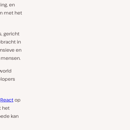
ing, en
en met het
, gericht
bracht in
nsieve en
r mensen.
world
elopers
n
React
op
 het
oede kan