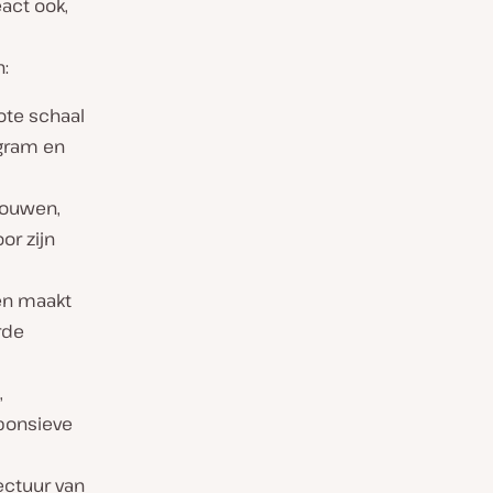
act ook,
n:
ote schaal
agram en
bouwen,
or zijn
 en maakt
rde
,
ponsieve
ectuur van