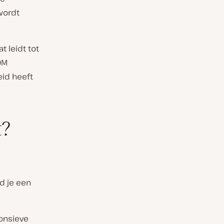
wordt
t leidt tot
OM
eid heeft
t?
d je een
ponsieve