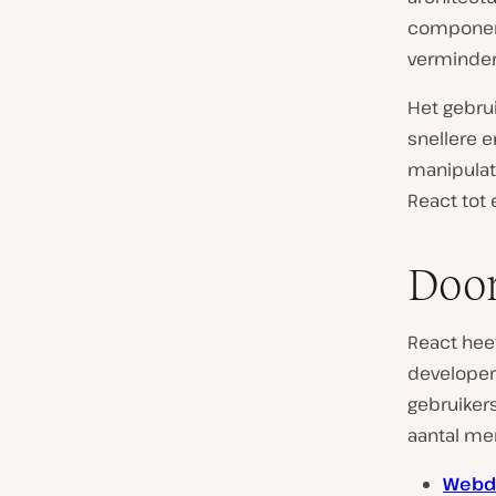
component
verminder
Het gebrui
snellere e
manipulat
React tot
Door
React hee
developer
gebruiker
aantal me
Webd