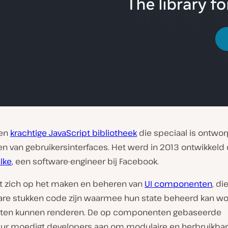
een
krachtige JavaScript bibliotheek
die speciaal is ontwo
n van gebruikersinterfaces. Het werd in 2013 ontwikkeld
lke
, een software-engineer bij Facebook.
ht zich op het maken en beheren van
UI componenten
, di
are stukken code zijn waarmee hun state beheerd kan w
ten kunnen renderen. De op componenten gebaseerde
uur moedigt developers aan om modulaire en herbruikba