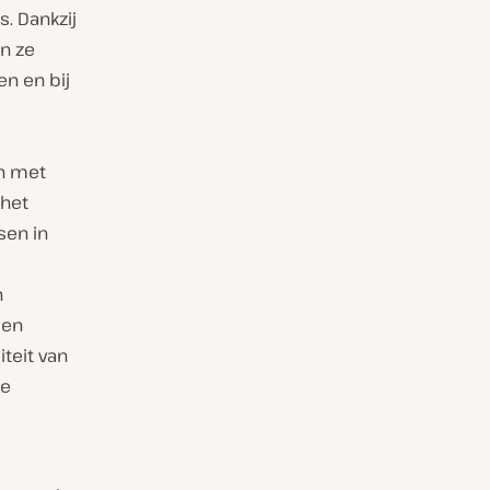
. Dankzij
n ze
n en bij
n met
 het
sen in
n
 en
teit van
de