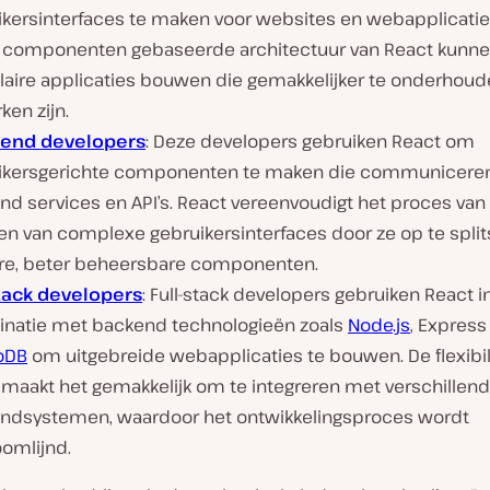
ikersinterfaces te maken voor websites en webapplicaties
 componenten gebaseerde architectuur van React kunne
aire applicaties bouwen die gemakkelijker te onderhoude
ken zijn.
-end developers
: Deze developers gebruiken React om
ikersgerichte componenten te maken die communicere
nd services en API’s. React vereenvoudigt het proces van
n van complexe gebruikersinterfaces door ze op te split
ere, beter beheersbare componenten.
stack developers
: Full-stack developers gebruiken React i
natie met backend technologieën zoals
Node.js
, Express
oDB
om uitgebreide webapplicaties te bouwen. De flexibili
 maakt het gemakkelijk om te integreren met verschillen
ndsystemen, waardoor het ontwikkelingsproces wordt
oomlijnd.