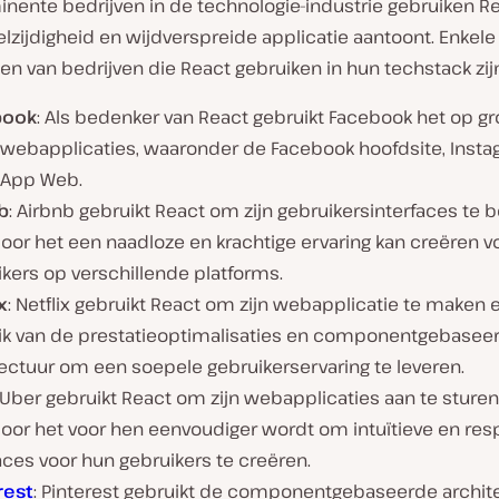
nente bedrijven in de technologie-industrie gebruiken Re
lzijdigheid en wijdverspreide applicatie aantoont. Enkele
n van bedrijven die React gebruiken in hun techstack zij
book
: Als bedenker van React gebruikt Facebook het op gr
jn webapplicaties, waaronder de Facebook hoofdsite, Inst
App Web.
b
: Airbnb gebruikt React om zijn gebruikersinterfaces te 
or het een naadloze en krachtige ervaring kan creëren vo
kers op verschillende platforms.
x
: Netflix gebruikt React om zijn webapplicatie te maken
ik van de prestatieoptimalisaties en componentgebasee
tectuur om een soepele gebruikerservaring te leveren.
 Uber gebruikt React om zijn webapplicaties aan te sturen
oor het voor hen eenvoudiger wordt om intuïtieve en res
aces voor hun gebruikers te creëren.
rest
: Pinterest gebruikt de componentgebaseerde archit