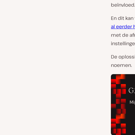
beïnvloed
En dit ka
al eerder
met de af
instelling
De oploss
noemen.