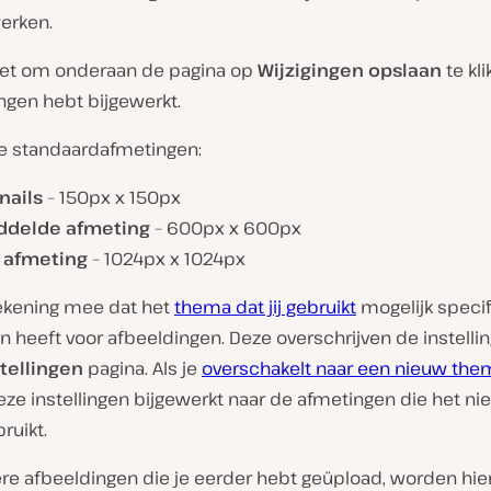
erken.
iet om onderaan de pagina op
Wijzigingen opslaan
te kli
ngen hebt bijgewerkt.
de standaardafmetingen:
nails
– 150px x 150px
ddelde afmeting
– 600px x 600px
 afmeting
– 1024px x 1024px
ekening mee dat het
thema dat jij gebruikt
mogelijk specif
 heeft voor afbeeldingen. Deze overschrijven de instelli
tellingen
pagina. Als je
overschakelt naar een nieuw the
ze instellingen bijgewerkt naar de afmetingen die het n
ruikt.
re afbeeldingen die je eerder hebt geüpload, worden hie