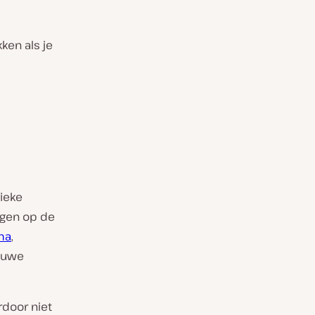
kken als je
ieke
ngen op de
ma
,
ieuwe
rdoor niet