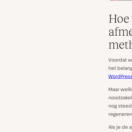
Hoe 
afme
met
Voordat we
het belan
WordPres
Maar welli
noodzakeli
nog stee
regenerer
Als je de 