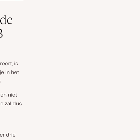
 de
3
eert, is
e in het
.
en niet
e zal dus
er drie