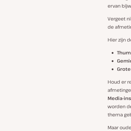
ervan bijw
Vergeet n
de afmeti
Hier zijn 
Thum
Gemi
Grote
Houd er r
afmetingen
Media-ins
worden de
thema geb
Maar oude