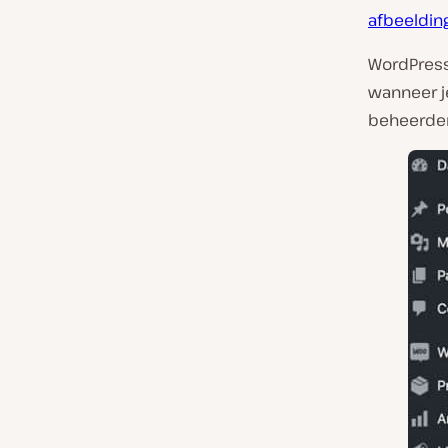
afbeeldin
WordPress
wanneer je
beheerde