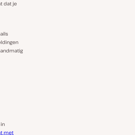
 dat je
ails
eldingen
handmatig
in
t met