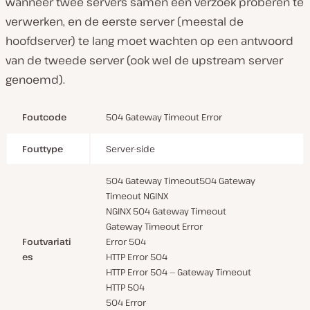
wanneer twee servers samen een verzoek proberen te
verwerken, en de eerste server (meestal de
hoofdserver) te lang moet wachten op een antwoord
van de tweede server (ook wel de upstream server
genoemd).
Foutcode
504 Gateway Timeout Error
Fouttype
Server-side
504 Gateway Timeout504 Gateway
Timeout NGINX
NGINX 504 Gateway Timeout
Gateway Timeout Error
Foutvariati
Error 504
es
HTTP Error 504
HTTP Error 504 — Gateway Timeout
HTTP 504
504 Error