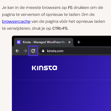
Je kan in de meeste browsers op
F5
drukken om de
pagina te verversen of opnieuw te laden. Om de
browsercache
van de pagina vóór het opnieuw laden
te verwijderen, druk je op
CTRL+F5
.