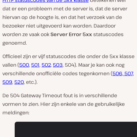
HTTP statuscodes van de 5xx klasse
betekenen wél
dat er een probleem met de server is, dat de server
hiervan op de hoogte is, en dat het verzoek van de
bezoeker niet uitgevoerd kan worden. Daardoor
worden ze vaak ook
Server Error 5xx
statuscodes
genoemd.
Officieel zijn er vijf statuscodes die onder de 5xx klasse
vallen (
500
,
501
,
502
,
503
, 504). Maar je kan ook nog
verschillende onofficiële codes tegenkomen (
506, 507,
509
,
520
, etc.).
De 504 Gateway Timeout fout is in verschillende
vormen te zien. Hier zijn enkele van de gebruikelijke
meldingen: