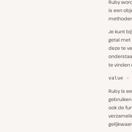
Ruby word
is een obj
methoden,
Je kunt b
getal met
deze te ve
onderstaa
te vinden
value 
=
Ruby is e
gebruiken
ook de fu
verzamelin
gelijkwaar