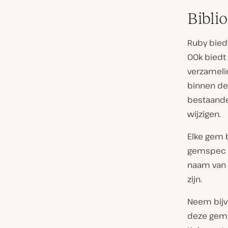
Bibli
Ruby bied
OOk biedt
verzameli
binnen d
bestaande
wijzigen.
Elke gem 
gemspec –
naam van 
zijn.
Neem bijv
deze gem 