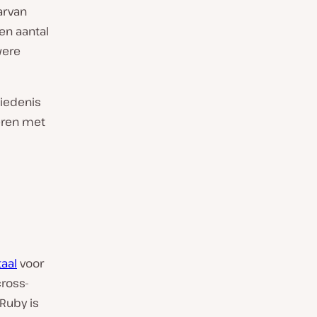
arvan
en aantal
were
hiedenis
eren met
taal
voor
ross-
Ruby is