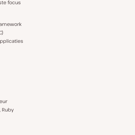
ste focus
framework
C)
pplicaties
eur
, Ruby