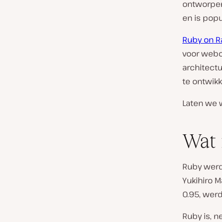
ontworpen
en is popu
Ruby on Ra
voor webo
architect
te ontwikk
Laten we 
Wat 
Ruby werd
Yukihiro M
0.95, wer
Ruby is, n