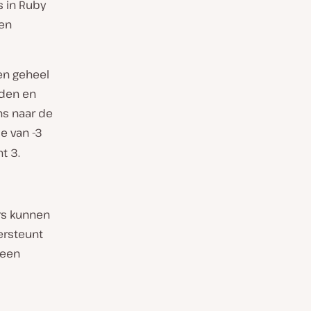
s in Ruby
ben
en geheel
nden en
ns naar de
e van -3
t 3.
rs kunnen
ersteunt
 een