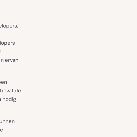
elopers.
lopers
p
en ervan
een
bevat de
e nodig
kunnen
de