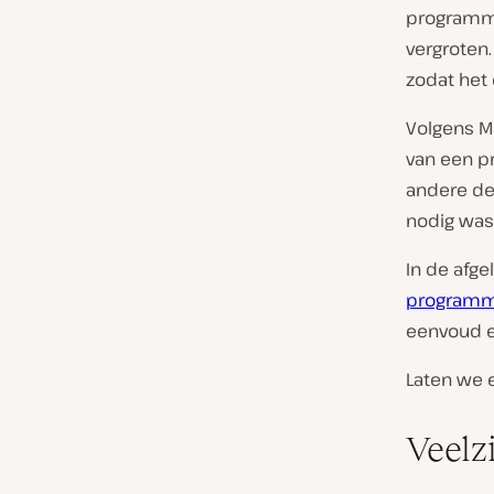
programme
vergroten.
zodat het
Volgens M
van een p
andere de
nodig was
In de afg
programm
eenvoud e
Laten we 
Veelz