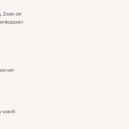
s
. Zoals de
ntenkoppen
server-
y voedt