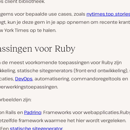
 client bibliotheek.
ok gems voor bepaalde use cases, zoals
nytimes_top_storie
egt, kun je deze gem in je app opnemen om recente kra
w York Times op te halen.
ssingen voor Ruby
n de meest voorkomende toepassingen voor Ruby zijn
eling, statische sitegenerators (front-end ontwikkeling), 
caties,
DevOps
, automatisering, commandoregeltools en
erwerkingstoepassingen.
rbeelden zijn:
on Rails en
Padrino
: Frameworks voor webapplicaties.Rub
etzelfde framework waarmee het hier wordt vergeleken.
: Een
statische sitegenerator
.