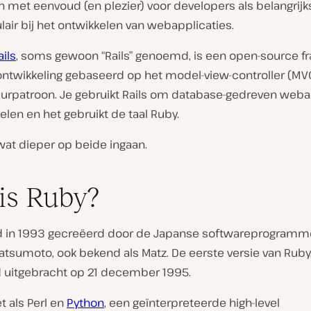
 met eenvoud (en plezier) voor developers als belangrijk
lair bij het ontwikkelen van webapplicaties.
ils
, soms gewoon “Rails” genoemd, is een open-source 
ntwikkeling gebaseerd op het model-view-controller (MV
uurpatroon. Je gebruikt Rails om database-gedreven weba
elen en het gebruikt de taal Ruby.
wat dieper op beide ingaan.
is Ruby?
 in 1993 gecreëerd door de Japanse softwareprogramm
atsumoto, ook bekend als Matz. De eerste versie van Ruby
d uitgebracht op 21 december 1995.
et als Perl en
Python
, een geïnterpreteerde high-level