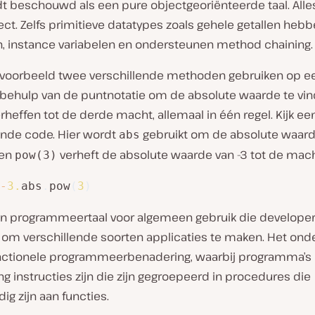
t beschouwd als een pure objectgeoriënteerde taal. Alle
ect. Zelfs primitieve datatypes zoals gehele getallen heb
 instance variabelen en ondersteunen method chaining.
ijvoorbeeld twee verschillende methoden gebruiken op e
 behulp van de puntnotatie om de absolute waarde te vi
rheffen tot de derde macht, allemaal in één regel. Kijk ee
nde code. Hier wordt
gebruikt om de absolute waard
abs
 en
verheft de absolute waarde van -3 tot de mach
pow(3)
-
3.
abs
.
pow
(
3
)
en programmeertaal voor algemeen gebruik die develope
 om verschillende soorten applicaties te maken. Het ond
nctionele programmeerbenadering, waarbij programma’s
g instructies zijn die zijn gegroepeerd in procedures die
dig zijn aan functies.