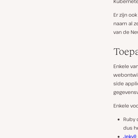
Kubernetes
Er zijn o
naam al z
van de Ne
Toepa
Enkele va
webontwikk
side appli
gegevensv
Enkele voo
Ruby 
dus h
Jekyll