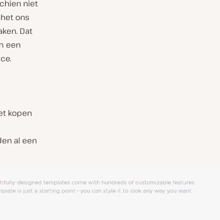
chien niet
 het ons
aken. Dat
m een
ce.
het kopen
den al een