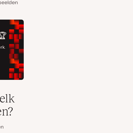
rbeelden
elk
en?
en