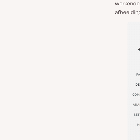
werkende w
afbeeldin