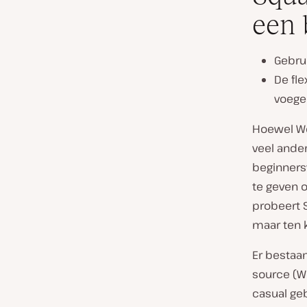
een 
Gebru
De fle
voege
Hoewel Wor
veel ande
beginnersv
te geven o
probeert 
maar ten ko
Er bestaan
source (W
casual geb