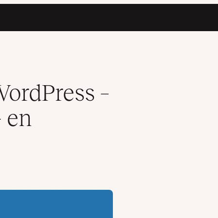
len)
WordPress –
- en