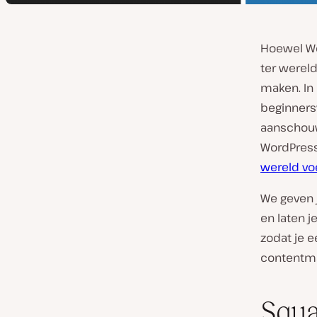
Hoewel W
ter wereld
maken. In
beginners
aanschouwe
WordPres
wereld vo
We geven 
en laten j
zodat je 
contentma
Squa