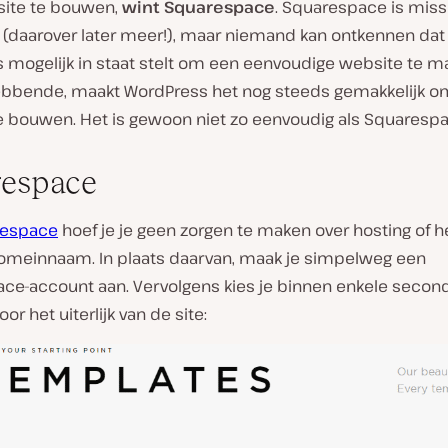
ite te bouwen,
wint Squarespace
. Squarespace is miss
l (daarover later meer!), maar niemand kan ontkennen dat
s mogelijk in staat stelt om een eenvoudige website te m
bbende, maakt WordPress het nog steeds gemakkelijk o
e bouwen. Het is gewoon niet
zo eenvoudig
als Squarespa
respace
respace
hoef je je geen zorgen te maken over hosting of 
omeinnaam. In plaats daarvan, maak je simpelweg een
ce-account aan. Vervolgens kies je binnen enkele secon
or het uiterlijk van de site: