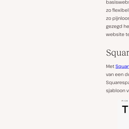
basiswebs
zo flexibe
zo pijnloo
gezegd he
website t
Squa
Met
Squa
van een d
Squarespa
sjabloon vo