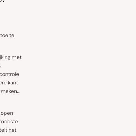
 toe te
jking met
s
controle
ere kant
e maken…
n open
e meeste
eit het