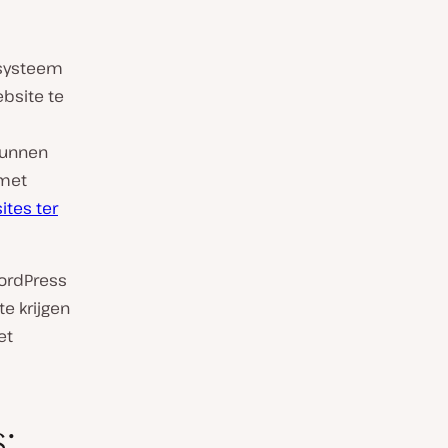
tsysteem
ebsite te
kunnen
 met
ites ter
WordPress
te krijgen
et
: