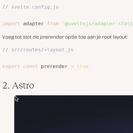
// svelte.config.js
import
 adapter 
from
'@sveltejs/adapter-stati
Voeg tot slot de prerender optie toe aan je root layout:
// src/routes/+layout.js
export
const
 prerender 
=
true
;
2. Astro