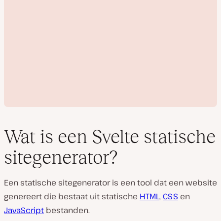
Wat is een Svelte statische
sitegenerator?
V
i
Een statische sitegenerator is een tool dat een website
d
e
genereert die bestaat uit statische
HTML
,
CSS
en
o
a
JavaScript
bestanden.
f