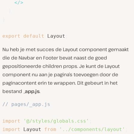
</
>
)
}
export
default
 Layout
;
Nu heb je met succes de Layout component gemaakt
die de Navbar en Footer bevat naast de goed
gepositioneerde children props. Je kunt de Layout
component nu aan je pagina’s toevoegen door de
paginacontent erin te wrappen. Dit gebeurt in het
bestand
_app.js
.
// pages/_app.js
import
'@/styles/globals.css'
;
import
 Layout 
from
'../components/layout'
;