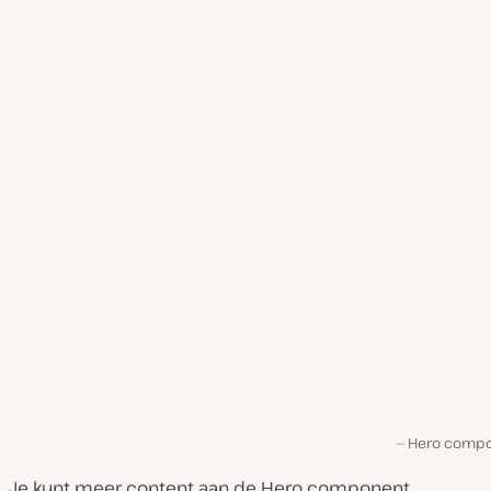
Hero comp
Je kunt meer content aan de Hero component