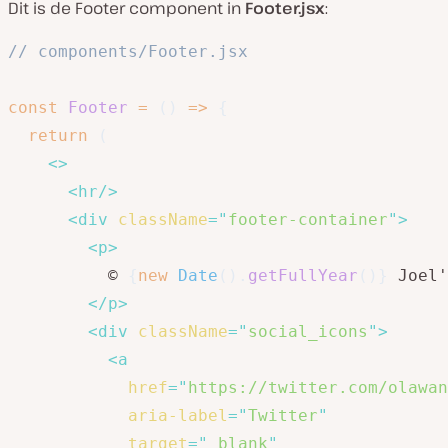
Dit is de Footer component in
Footer.jsx
:
// components/Footer.jsx
const
Footer
=
(
)
=>
{
return
(
<
>
<
hr
/>
<
div
className
=
"
footer-container
"
>
<
p
>
          © 
{
new
Date
(
)
.
getFullYear
(
)
}
 Joel'
</
p
>
<
div
className
=
"
social_icons
"
>
<
a
href
=
"
https://twitter.com/olawan
aria-label
=
"
Twitter
"
target
=
"
_blank
"