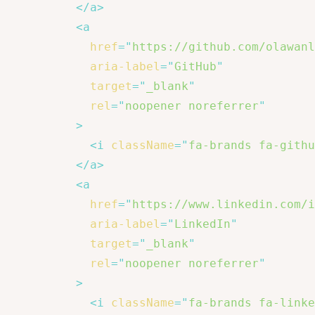
</
a
>
<
a
href
=
"
https://github.com/olawanl
aria-label
=
"
GitHub
"
target
=
"
_blank
"
rel
=
"
noopener noreferrer
"
>
<
i
className
=
"
fa-brands fa-githu
</
a
>
<
a
href
=
"
https://www.linkedin.com/i
aria-label
=
"
LinkedIn
"
target
=
"
_blank
"
rel
=
"
noopener noreferrer
"
>
<
i
className
=
"
fa-brands fa-linke