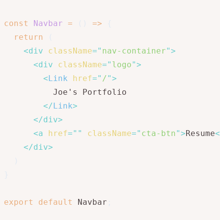
const
Navbar
=
(
)
=>
{
return
(
<
div
className
=
"
nav-container
"
>
<
div
className
=
"
logo
"
>
<
Link
href
=
"
/
"
>
          Joe's Portfolio

</
Link
>
</
div
>
<
a
href
=
"
"
className
=
"
cta-btn
"
>
Resume
<
</
div
>
)
}
export
default
 Navbar
;