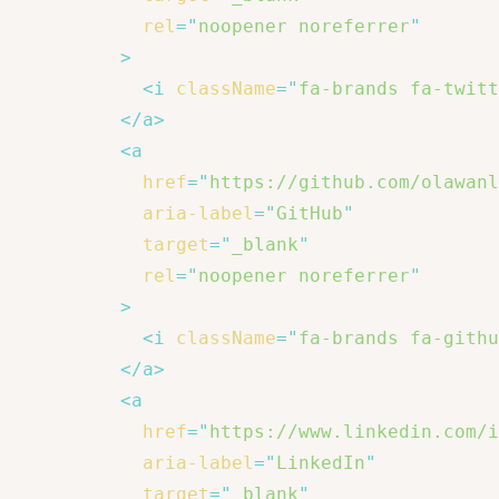
rel
=
"
noopener noreferrer
"
>
<
i
className
=
"
fa-brands fa-twitt
</
a
>
<
a
href
=
"
https://github.com/olawanl
aria-label
=
"
GitHub
"
target
=
"
_blank
"
rel
=
"
noopener noreferrer
"
>
<
i
className
=
"
fa-brands fa-githu
</
a
>
<
a
href
=
"
https://www.linkedin.com/i
aria-label
=
"
LinkedIn
"
target
=
"
_blank
"