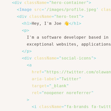
<
div
className
=
"
hero-container
"
>
<
Image
src
=
'
/images/profile.jpeg
'
clas
<
div
className
=
"
hero-text
"
>
<
h1
>
Hey, I'm Joe 👋
</
h1
>
<
p
>
          I'm a software developer based in 
          exceptional websites, applications
</
p
>
<
div
className
=
"
social-icons
"
>
<
a
href
=
"
https://twitter.com/olawan
aria-label
=
"
Twitter
"
target
=
"
_blank
"
rel
=
"
noopener noreferrer
"
>
<
i
className
=
"
fa-brands fa-twitt