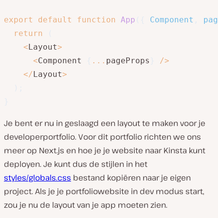
export
default
function
App
(
{
 Component
,
 pag
return
(
<
Layout
>
<
Component 
{
...
pageProps
}
/
>
<
/
Layout
>
)
;
}
Je bent er nu in geslaagd een layout te maken voor je
developerportfolio. Voor dit portfolio richten we ons
meer op Next.js en hoe je je website naar Kinsta kunt
deployen. Je kunt dus de stijlen in het
styles/globals.css
bestand kopiëren naar je eigen
project. Als je je portfoliowebsite in dev modus start,
zou je nu de layout van je app moeten zien.