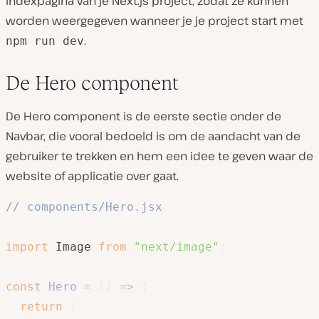
indexpagina van je Next.js project, zodat ze kunnen
worden weergegeven wanneer je je project start met
.
npm run dev
De Hero component
De Hero component is de eerste sectie onder de
Navbar, die vooral bedoeld is om de aandacht van de
gebruiker te trekken en hem een idee te geven waar de
website of applicatie over gaat.
// components/Hero.jsx
import
 Image 
from
"next/image"
;
const
Hero
=
(
)
=>
{
return
(