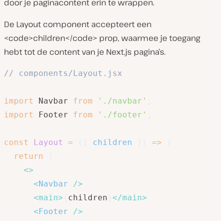
door je paginacontent erin te wrappen.
De Layout component accepteert een
<code>children</code> prop, waarmee je toegang
hebt tot de content van je Next.js pagina’s.
// components/Layout.jsx
import
 Navbar 
from
'./navbar'
;
import
 Footer 
from
'./footer'
;
const
Layout
=
(
{
 children 
}
)
=>
{
return
(
<
>
<
Navbar
/>
<
main
>
{
children
}
</
main
>
<
Footer
/>