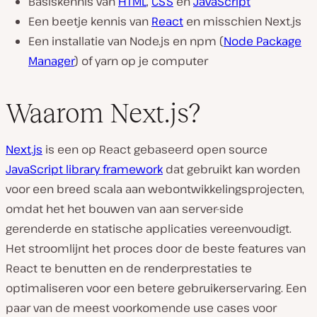
Basiskennis van
HTML
,
CSS
en
JavaScript
Een beetje kennis van
React
en misschien Next.js
Een installatie van Node.js en npm (
Node Package
Manager
) of yarn op je computer
Waarom Next.js?
Next.js
is een op React gebaseerd open source
JavaScript library framework
dat gebruikt kan worden
voor een breed scala aan webontwikkelingsprojecten,
omdat het het bouwen van aan server-side
gerenderde en statische applicaties vereenvoudigt.
Het stroomlijnt het proces door de beste features van
React te benutten en de renderprestaties te
optimaliseren voor een betere gebruikerservaring. Een
paar van de meest voorkomende use cases voor