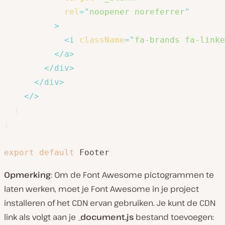
rel
=
"
noopener noreferrer
"
>
<
i
className
=
"
fa-brands fa-linke
</
a
>
</
div
>
</
div
>
</
>
)
}
export
default
 Footer
;
Opmerking
: Om de Font Awesome pictogrammen te
laten werken, moet je Font Awesome in je project
installeren of het CDN ervan gebruiken. Je kunt de CDN
link als volgt aan je
_document.js
bestand toevoegen: