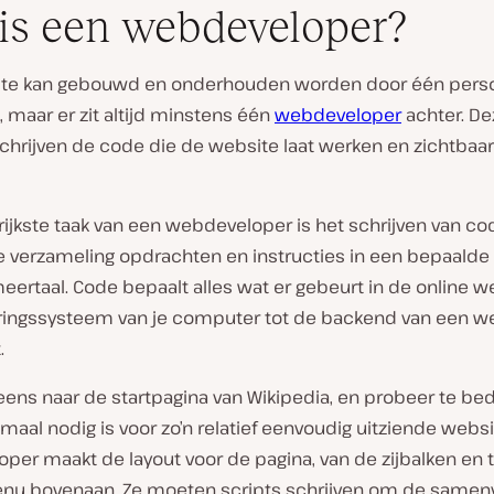
is een webdeveloper?
te kan gebouwd en onderhouden worden door één perso
 maar er zit altijd minstens één
webdeveloper
achter. De
hrijven de code die de website laat werken en zichtbaa
V
i
d
e
ijkste taak van een webdeveloper is het schrijven van co
o
e verzameling opdrachten en instructies in een bepaalde
a
f
rtaal. Code bepaalt alles wat er gebeurt in de online we
s
p
ringssysteem van je computer tot de backend van een we
e
.
l
e
n
 eens naar de startpagina van Wikipedia, en probeer te b
emaal nodig is voor zo’n relatief eenvoudig uitziende websi
per maakt de layout voor de pagina, van de zijbalken en 
enu bovenaan. Ze moeten scripts schrijven om de samenv