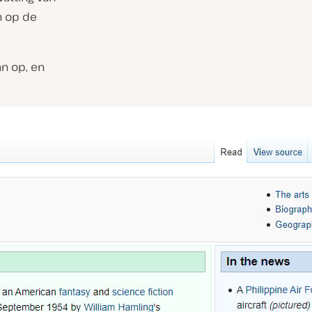
n op de
an op, en