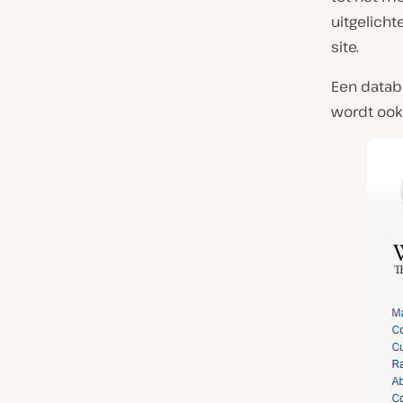
uitgelich
site.
Een databa
wordt ook