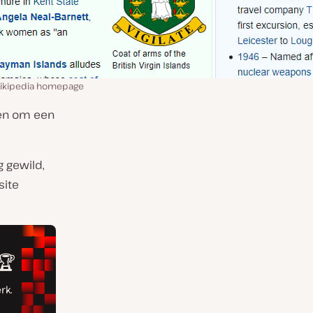
ikipedia homepage
men om een
g gewild,
site