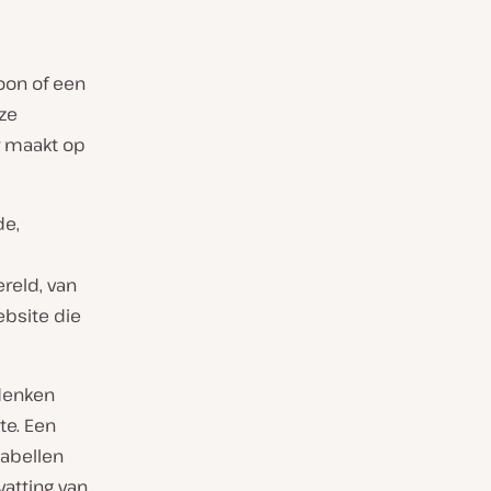
on of een
ze
r maakt op
de,
reld, van
bsite die
edenken
te. Een
tabellen
atting van