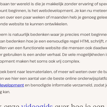
 baan ter wereld is die je makkelijk zonder ervaring of spe
 kunt beginnen, is het webdevelopment. Je kan nu metee
 en over een paar weken of maanden heb je genoeg gele
nde website te kunnen ontwikkelen.
eem is natuurlijk bedenken waar je precies moet beginne
kan bedenken hoe je een eenvoudige regel HTML schrijft, 
len van een functionele website die mensen ook daadwer
r gebruiken is een ander verhaal. De vele mogelijkheden 
pment maken het soms ook vrij complex.
zoek bent naar lesmaterialen, of meer wil weten over de ba
n we hier een aantal van de beste online onderwijsplatf
development
en benodigde informatie verzameld, zodat 
g kan.
k onze
videogids
over hoe je een