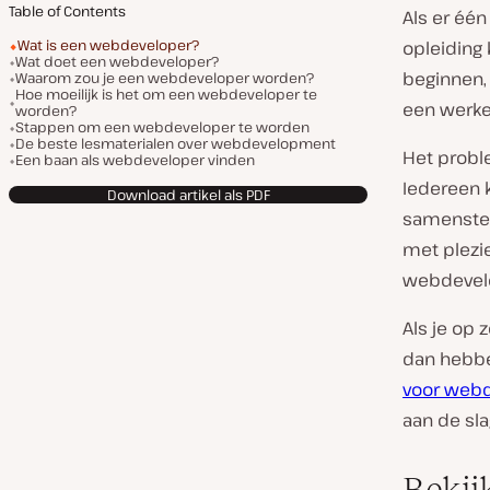
Table of Contents
Als er één
Wat is een webdeveloper?
opleiding
Wat doet een webdeveloper?
beginnen,
Waarom zou je een webdeveloper worden?
Hoe moeilijk is het om een webdeveloper te
een werke
worden?
Stappen om een webdeveloper te worden
De beste lesmaterialen over webdevelopment
Het probl
Een baan als webdeveloper vinden
Iedereen 
Download artikel als PDF
samenstel
met plezie
webdevelo
Als je op 
dan hebbe
voor web
aan de sla
Bekij