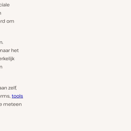
ciale
n
erd om
n.
maar het
kelijk
in
an zelf,
orms,
tools
je meteen