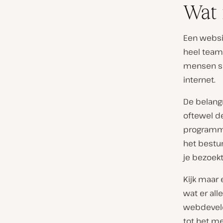
Wat 
Een websi
heel team,
mensen sc
internet.
De belangr
oftewel d
programmee
het bestu
je bezoekt
Kijk maar
wat er all
webdevelo
tot het m