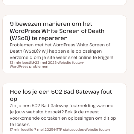
Leestijd
D
O
a
n
t
d
u
e
m
r
v
w
9 bewezen manieren om het
a
e
WordPress White Screen of Death
n
r
u
p
(WSoD) te repareren
p
d
Problemen met het WordPress White Screen of
a
t
Death (WSoD)? Wij hebben alle oplossingen
e
verzameld om je site weer snel online te krijgen!
13 min leestijd
23 mei 2023
Website fouten
Leestijd
WordPress problemen
D
O
O
a
n
n
t
d
d
u
e
e
m
r
r
v
w
w
a
e
e
Hoe los je een 502 Bad Gateway fout
n
r
r
op
u
p
p
p
Zie je een 502 Bad Gateway foutmelding wanneer
d
a
je jouw website bezoekt? Bekijk de meest
t
e
voorkomende oorzaken en oplossingen om dit op
te lossen.
17 min leestijd
7 mei 2025
HTTP statuscodes
Website fouten
Leestijd
D
O
O