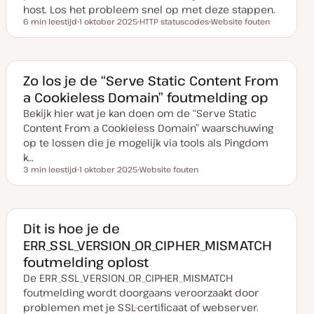
host. Los het probleem snel op met deze stappen.
6 min leestijd
1 oktober 2025
HTTP statuscodes
Website fouten
Leestijd
D
O
O
a
n
n
t
d
d
u
e
e
m
r
r
v
w
w
Zo los je de “Serve Static Content From
a
e
e
a Cookieless Domain” foutmelding op
n
r
r
u
p
p
Bekijk hier wat je kan doen om de “Serve Static
p
d
Content From a Cookieless Domain” waarschuwing
a
t
op te lossen die je mogelijk via tools als Pingdom
e
k…
3 min leestijd
1 oktober 2025
Website fouten
Leestijd
D
O
a
n
t
d
u
e
m
r
v
w
Dit is hoe je de
a
e
ERR_SSL_VERSION_OR_CIPHER_MISMATCH
n
r
u
p
foutmelding oplost
p
d
De ERR_SSL_VERSION_OR_CIPHER_MISMATCH
a
t
foutmelding wordt doorgaans veroorzaakt door
e
problemen met je SSL-certificaat of webserver.