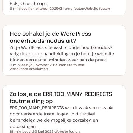
Bekijk hier de op…
6 min leestijd
1 oktober 2025
Chrome fouten
Website fouten
Leestijd
D
O
O
a
n
n
t
d
d
u
e
e
m
r
r
v
w
w
Hoe schakel je de WordPress
a
e
e
onderhoudsmodus uit?
n
r
r
u
p
p
Zit je WordPress site vast in onderhoudsmodus?
p
d
Volg deze korte handleiding en je hebt je website
a
t
binnen een aantal minuten weer aan de praat.
e
3 min leestijd
1 oktober 2025
Website fouten
Leestijd
WordPress problemen
D
O
O
a
n
n
t
d
d
u
e
e
m
r
r
v
w
w
a
e
e
Zo los je de ERR_TOO_MANY_REDIRECTS
n
r
r
foutmelding op
u
p
p
p
ERR_TOO_MANY_REDIRECTS wordt vaak veroorzaakt
d
a
door verkeerde instellingen. In dit artikel
t
e
behandelen we de mogelijke oorzaken en
oplossingen.
18 min leestijd
9 juni 2023
Website fouten