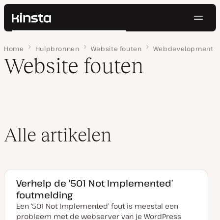
Navig
Kinsta®
Zoeken
Platform
Home
Pagina 9
Hulpbronnen
Website fouten
Webdevelopment
Oplossingen
Inloggen
Probeer gratis
Website fouten
Prijzen
Bronnen
Contact
Alle artikelen
Verhelp de ‘501 Not Implemented’
foutmelding
Een ‘501 Not Implemented’ fout is meestal een
probleem met de webserver van je WordPress