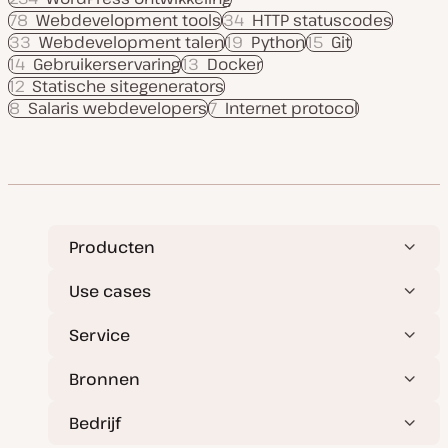
78
Webdevelopment tools
34
HTTP statuscodes
33
Webdevelopment talen
19
Python
15
Git
14
Gebruikerservaring
13
Docker
12
Statische sitegenerators
8
Salaris webdevelopers
7
Internet protocol
Producten
Use cases
Service
Bronnen
Bedrijf