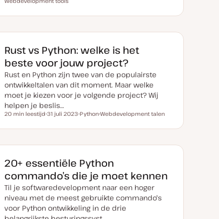
Leestijd
Webdevelopment tools
D
O
O
O
a
n
n
n
t
d
d
d
u
e
e
e
m
r
r
r
v
w
w
w
a
e
e
e
n
r
r
r
Rust vs Python: welke is het
u
p
p
p
p
beste voor jouw project?
d
a
Rust en Python zijn twee van de populairste
t
e
ontwikkeltalen van dit moment. Maar welke
moet je kiezen voor je volgende project? Wij
helpen je beslis…
20 min leestijd
31 juli 2023
Python
Webdevelopment talen
Leestijd
D
O
O
a
n
n
t
d
d
u
e
e
m
r
r
v
w
w
a
e
e
20+ essentiële Python
n
r
r
u
p
p
commando’s die je moet kennen
p
d
Til je softwaredevelopment naar een hoger
a
t
niveau met de meest gebruikte commando's
e
voor Python ontwikkeling in de drie
belangrijkste besturingssyst…