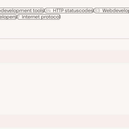
development tools
34
HTTP statuscodes
33
Webdevelo
elopers
7
Internet protocol