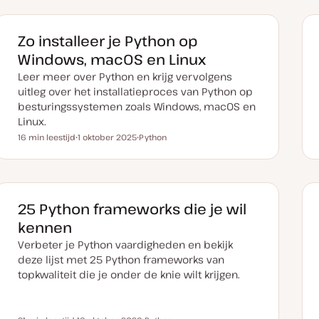
Zo installeer je Python op
Windows, macOS en Linux
Leer meer over Python en krijg vervolgens
uitleg over het installatieproces van Python op
besturingssystemen zoals Windows, macOS en
Linux.
16 min leestijd
1 oktober 2025
Python
Leestijd
D
O
a
n
t
d
u
e
m
r
v
w
a
e
25 Python frameworks die je wil
n
r
u
p
kennen
p
d
Verbeter je Python vaardigheden en bekijk
a
t
deze lijst met 25 Python frameworks van
e
topkwaliteit die je onder de knie wilt krijgen.