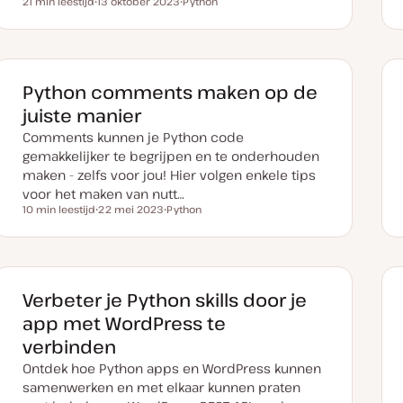
21 min leestijd
13 oktober 2023
Python
Leestijd
D
O
a
n
t
d
u
e
m
r
v
w
a
e
Python comments maken op de
n
r
u
p
juiste manier
p
d
Comments kunnen je Python code
a
t
gemakkelijker te begrijpen en te onderhouden
e
maken - zelfs voor jou! Hier volgen enkele tips
voor het maken van nutt…
10 min leestijd
22 mei 2023
Python
Leestijd
D
O
a
n
t
d
u
e
m
r
v
w
a
e
Verbeter je Python skills door je
n
r
u
p
app met WordPress te
p
d
verbinden
a
t
Ontdek hoe Python apps en WordPress kunnen
e
samenwerken en met elkaar kunnen praten