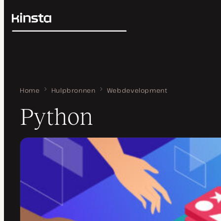
Kinsta®
Zoeken
Platform
Oplossingen
Inloggen
Prijzen
Bronnen
Contact
Home
Python
Hulpbronnen
Webdevelopment
Python