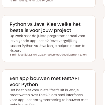
16 min leestijd
4 juli 2023
Python
Leestijd
D
O
a
n
t
d
u
e
m
r
v
w
a
e
Python vs Java: Kies welke het
n
r
u
p
beste is voor jouw project
p
d
Op zoek naar de juiste programmeertaal voor
a
t
je volgende applicatie? Deze vergelijking
e
tussen Python vs Java kan je helpen er een te
kiezen.
8 min leestijd
22 juni 2023
Python
Webdevelopment talen
Leestijd
D
O
O
a
n
n
t
d
d
u
e
e
m
r
r
v
w
w
a
e
e
Een app bouwen met FastAPI
n
r
r
u
p
p
voor Python
p
d
Het heet niet voor niets "fast"! Dit is wat je
a
t
moet weten over FastAPI om snel interfaces
e
voor applicatieprogrammering te bouwen met
behulp van Pyt…