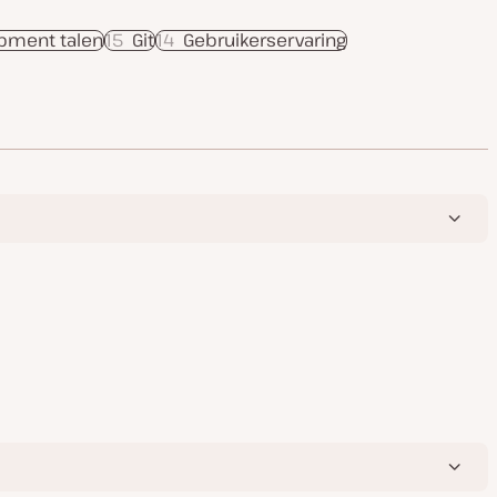
pment talen
15
Git
14
Gebruikerservaring