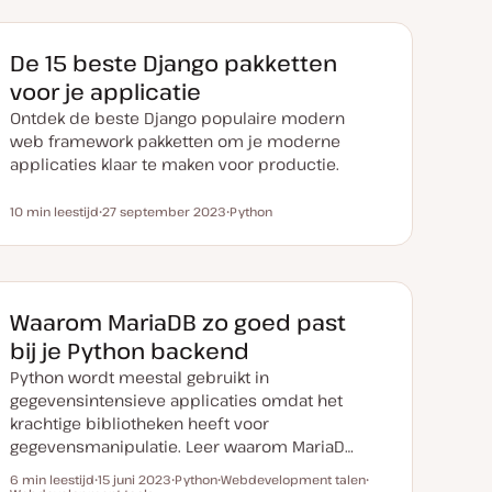
De 15 beste Django pakketten
voor je applicatie
Ontdek de beste Django populaire modern
web framework pakketten om je moderne
applicaties klaar te maken voor productie.
10 min leestijd
27 september 2023
Python
Leestijd
D
O
a
n
t
d
u
e
m
r
v
w
a
e
Waarom MariaDB zo goed past
n
r
u
p
bij je Python backend
p
d
Python wordt meestal gebruikt in
a
t
gegevensintensieve applicaties omdat het
e
krachtige bibliotheken heeft voor
gegevensmanipulatie. Leer waarom MariaD…
6 min leestijd
15 juni 2023
Python
Webdevelopment talen