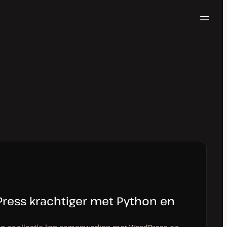
Navig
Probeer gratis
ress krachtiger met Python en