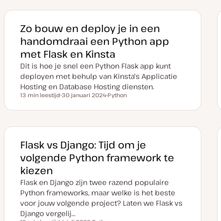
Zo bouw en deploy je in een
handomdraai een Python app
met Flask en Kinsta
Dit is hoe je snel een Python Flask app kunt
deployen met behulp van Kinsta's Applicatie
Hosting en Database Hosting diensten.
13 min leestijd
30 januari 2024
Python
Leestijd
D
O
a
n
t
d
u
e
m
r
v
w
a
e
Flask vs Django: Tijd om je
n
r
u
p
volgende Python framework te
p
d
kiezen
a
t
Flask en Django zijn twee razend populaire
e
Python frameworks, maar welke is het beste
voor jouw volgende project? Laten we Flask vs
Django vergelij…