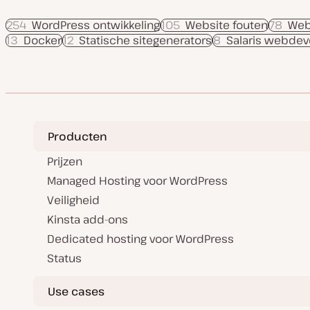
254
WordPress ontwikkeling
105
Website fouten
78
Web
13
Docker
12
Statische sitegenerators
8
Salaris webdev
Producten
Prijzen
Managed Hosting voor WordPress
Veiligheid
Kinsta add-ons
Dedicated hosting voor WordPress
Status
Use cases