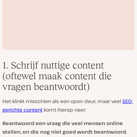
1. Schrijf nuttige content
(oftewel maak content die
vragen beantwoordt)
V
i
d
Het klinkt misschien als een open deur, maar veel
SEO-
e
o
gerichte content
komt hierop neer:
a
f
s
Beantwoord een vraag die veel mensen online
p
e
stellen, en die nog niet goed wordt beantwoord.
l