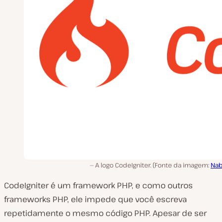
v
í
d
e
o
A logo CodeIgniter. (Fonte da imagem:
Nab
CodeIgniter é um framework PHP, e como outros
frameworks PHP, ele impede que você escreva
repetidamente o mesmo código PHP. Apesar de ser